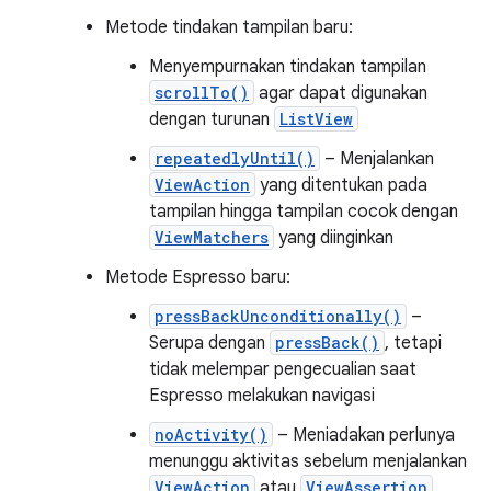
Metode tindakan tampilan baru:
Menyempurnakan tindakan tampilan
scrollTo()
agar dapat digunakan
dengan turunan
ListView
repeatedlyUntil()
– Menjalankan
ViewAction
yang ditentukan pada
tampilan hingga tampilan cocok dengan
ViewMatchers
yang diinginkan
Metode Espresso baru:
pressBackUnconditionally()
–
Serupa dengan
pressBack()
, tetapi
tidak melempar pengecualian saat
Espresso melakukan navigasi
noActivity()
– Meniadakan perlunya
menunggu aktivitas sebelum menjalankan
ViewAction
atau
ViewAssertion