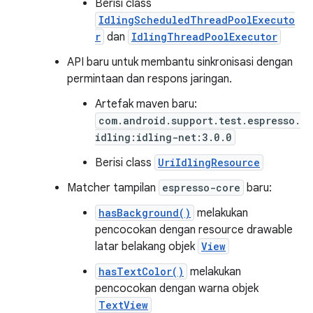
Berisi class
IdlingScheduledThreadPoolExecuto
r
dan
IdlingThreadPoolExecutor
API baru untuk membantu sinkronisasi dengan
permintaan dan respons jaringan.
Artefak maven baru:
com.android.support.test.espresso.
idling:idling-net:3.0.0
Berisi class
UriIdlingResource
Matcher tampilan
espresso-core
baru:
hasBackground()
melakukan
pencocokan dengan resource drawable
latar belakang objek
View
hasTextColor()
melakukan
pencocokan dengan warna objek
TextView