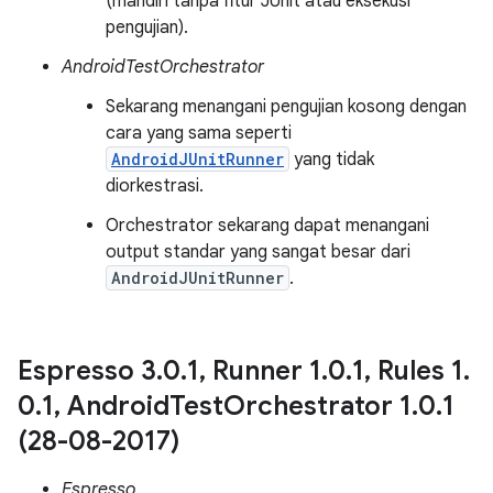
(mandiri tanpa fitur JUnit atau eksekusi
pengujian).
AndroidTestOrchestrator
Sekarang menangani pengujian kosong dengan
cara yang sama seperti
AndroidJUnitRunner
yang tidak
diorkestrasi.
Orchestrator sekarang dapat menangani
output standar yang sangat besar dari
AndroidJUnitRunner
.
Espresso 3
.
0
.
1
,
Runner 1
.
0
.
1
,
Rules 1
.
0
.
1
,
Android
Test
Orchestrator 1
.
0
.
1
(28-08-2017)
Espresso