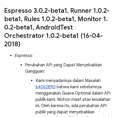
Espresso 3
.
0
.
2-beta1
,
Runner 1
.
0
.
2-
beta1
,
Rules 1
.
0
.
2-beta1
,
Monitor 1
.
0
.
2-beta1
,
Android
Test
Orchestrator 1
.
0
.
2-beta1 (16-04-
2018)
Espresso
Perubahan API yang Dapat Menyebabkan
Gangguan:
Kami menyadarinya dalam Masalah
64062890
bahwa kami sebelumnya
menggunakan Guava Optional dalam API
publik kami. Mohon maaf atas kesalahan
ini. Oleh karena itu, ada perubahan API
publik yang dapat menyebabkan