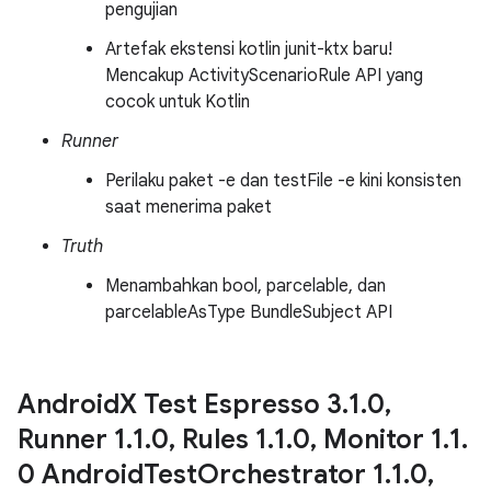
pengujian
Artefak ekstensi kotlin junit-ktx baru!
Mencakup ActivityScenarioRule API yang
cocok untuk Kotlin
Runner
Perilaku paket -e dan testFile -e kini konsisten
saat menerima paket
Truth
Menambahkan bool, parcelable, dan
parcelableAsType BundleSubject API
Android
X Test Espresso 3
.
1
.
0
,
Runner 1
.
1
.
0
,
Rules 1
.
1
.
0
,
Monitor 1
.
1
.
0 Android
Test
Orchestrator 1
.
1
.
0
,