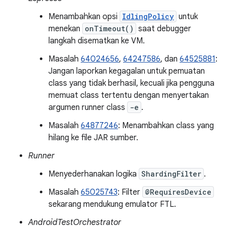
Menambahkan opsi
IdlingPolicy
untuk
menekan
onTimeout()
saat debugger
langkah disematkan ke VM.
Masalah
64024656
,
64247586
, dan
64525881
:
Jangan laporkan kegagalan untuk pemuatan
class yang tidak berhasil, kecuali jika pengguna
memuat class tertentu dengan menyertakan
argumen runner class
-e
.
Masalah
64877246
: Menambahkan class yang
hilang ke file JAR sumber.
Runner
Menyederhanakan logika
ShardingFilter
.
Masalah
65025743
: Filter
@RequiresDevice
sekarang mendukung emulator FTL.
AndroidTestOrchestrator