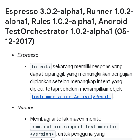
Espresso 3
.
0
.
2-alpha1
,
Runner 1
.
0
.
2-
alpha1
,
Rules 1
.
0
.
2-alpha1
,
Android
Test
Orchestrator 1
.
0
.
2-alpha1 (05-
12-2017)
Espresso
Intents
sekarang memiliki respons yang
dapat dipanggil, yang memungkinkan pengujian
dijalankan setelah menangkap intent yang
dipicu, tetapi sebelum menampilkan objek
Instrumentation.ActivityResult
.
Runner
Membagi artefak maven monitor
com.android.support.test:monitor:
<version>
, untuk pengguna yang