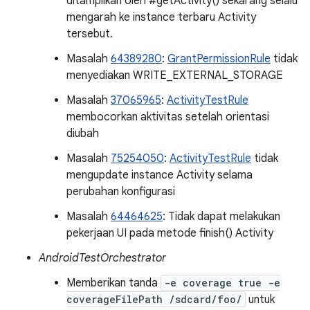
ditampilkan oleh #getActivity() sekarang selalu
mengarah ke instance terbaru Activity
tersebut.
Masalah
64389280
:
GrantPermissionRule
tidak
menyediakan WRITE_EXTERNAL_STORAGE
Masalah
37065965
:
ActivityTestRule
membocorkan aktivitas setelah orientasi
diubah
Masalah
75254050
:
ActivityTestRule
tidak
mengupdate instance Activity selama
perubahan konfigurasi
Masalah
64464625
: Tidak dapat melakukan
pekerjaan UI pada metode finish() Activity
AndroidTestOrchestrator
Memberikan tanda
-e coverage true -e
coverageFilePath /sdcard/foo/
untuk