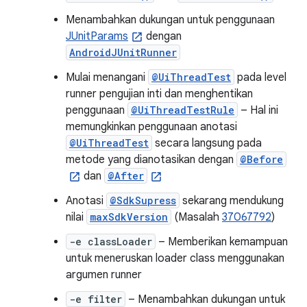
Menambahkan dukungan untuk penggunaan
JUnitParams
dengan
AndroidJUnitRunner
Mulai menangani
@UiThreadTest
pada level
runner pengujian inti dan menghentikan
penggunaan
@UiThreadTestRule
– Hal ini
memungkinkan penggunaan anotasi
@UiThreadTest
secara langsung pada
metode yang dianotasikan dengan
@Before
dan
@After
Anotasi
@SdkSupress
sekarang mendukung
nilai
maxSdkVersion
(Masalah
37067792
)
-e classLoader
– Memberikan kemampuan
untuk meneruskan loader class menggunakan
argumen runner
-e filter
– Menambahkan dukungan untuk