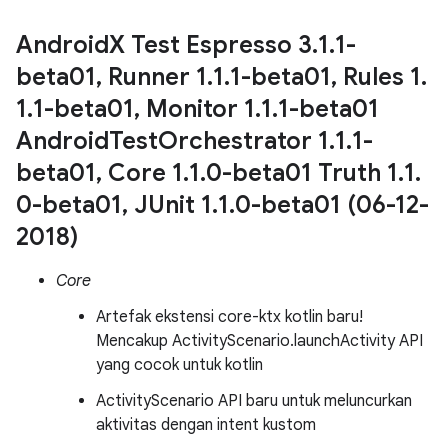
Android
X Test Espresso 3
.
1
.
1-
beta01
,
Runner 1
.
1
.
1-beta01
,
Rules 1
.
1
.
1-beta01
,
Monitor 1
.
1
.
1-beta01
Android
Test
Orchestrator 1
.
1
.
1-
beta01
,
Core 1
.
1
.
0-beta01 Truth 1
.
1
.
0-beta01
,
JUnit 1
.
1
.
0-beta01 (06-12-
2018)
Core
Artefak ekstensi core-ktx kotlin baru!
Mencakup ActivityScenario.launchActivity API
yang cocok untuk kotlin
ActivityScenario API baru untuk meluncurkan
aktivitas dengan intent kustom