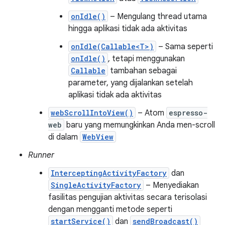
onIdle()
– Mengulang thread utama
hingga aplikasi tidak ada aktivitas
onIdle(Callable<T>)
– Sama seperti
onIdle()
, tetapi menggunakan
Callable
tambahan sebagai
parameter, yang dijalankan setelah
aplikasi tidak ada aktivitas
webScrollIntoView()
– Atom
espresso-
web
baru yang memungkinkan Anda men-scroll
di dalam
WebView
Runner
InterceptingActivityFactory
dan
SingleActivityFactory
– Menyediakan
fasilitas pengujian aktivitas secara terisolasi
dengan mengganti metode seperti
startService()
dan
sendBroadcast()