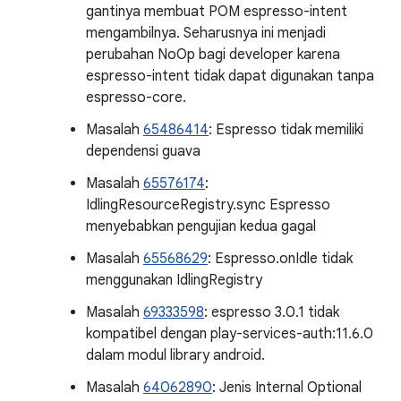
gantinya membuat POM espresso-intent
mengambilnya. Seharusnya ini menjadi
perubahan NoOp bagi developer karena
espresso-intent tidak dapat digunakan tanpa
espresso-core.
Masalah
65486414
: Espresso tidak memiliki
dependensi guava
Masalah
65576174
:
IdlingResourceRegistry.sync Espresso
menyebabkan pengujian kedua gagal
Masalah
65568629
: Espresso.onIdle tidak
menggunakan IdlingRegistry
Masalah
69333598
: espresso 3.0.1 tidak
kompatibel dengan play-services-auth:11.6.0
dalam modul library android.
Masalah
64062890
: Jenis Internal Optional