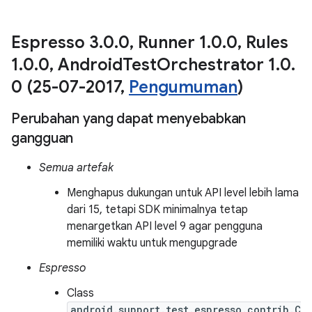
Espresso 3
.
0
.
0
,
Runner 1
.
0
.
0
,
Rules
1
.
0
.
0
,
Android
Test
Orchestrator 1
.
0
.
0 (25-07-2017
,
Pengumuman
)
Perubahan yang dapat menyebabkan
gangguan
Semua artefak
Menghapus dukungan untuk API level lebih lama
dari 15, tetapi SDK minimalnya tetap
menargetkan API level 9 agar pengguna
memiliki waktu untuk mengupgrade
Espresso
Class
android.support.test.espresso.contrib.C