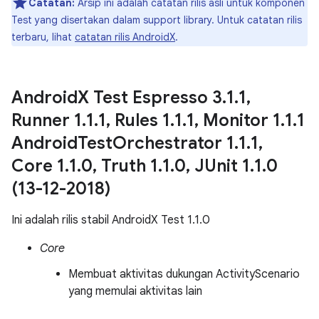
Catatan:
Arsip ini adalah catatan rilis asli untuk komponen
Test yang disertakan dalam support library. Untuk catatan rilis
terbaru, lihat
catatan rilis AndroidX
.
Android
X Test Espresso 3
.
1
.
1
,
Runner 1
.
1
.
1
,
Rules 1
.
1
.
1
,
Monitor 1
.
1
.
1
Android
Test
Orchestrator 1
.
1
.
1
,
Core 1
.
1
.
0
,
Truth 1
.
1
.
0
,
JUnit 1
.
1
.
0
(13-12-2018)
Ini adalah rilis stabil AndroidX Test 1.1.0
Core
Membuat aktivitas dukungan ActivityScenario
yang memulai aktivitas lain