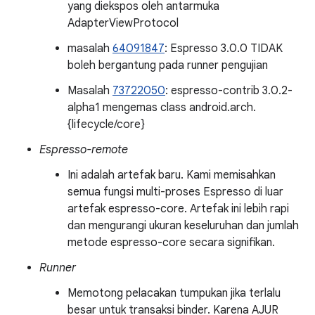
yang diekspos oleh antarmuka
AdapterViewProtocol
masalah
64091847
: Espresso 3.0.0 TIDAK
boleh bergantung pada runner pengujian
Masalah
73722050
: espresso-contrib 3.0.2-
alpha1 mengemas class android.arch.
{lifecycle/core}
Espresso-remote
Ini adalah artefak baru. Kami memisahkan
semua fungsi multi-proses Espresso di luar
artefak espresso-core. Artefak ini lebih rapi
dan mengurangi ukuran keseluruhan dan jumlah
metode espresso-core secara signifikan.
Runner
Memotong pelacakan tumpukan jika terlalu
besar untuk transaksi binder. Karena AJUR