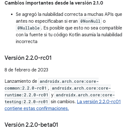
Cambios importantes desde la versión 2.1.0
Se agregó la nulabilidad correcta a muchas APIs que
antes no especificaban si eran
@NonNull
o
@Nullable
. Es posible que esto no sea compatible
con la fuente si tu código Kotlin asumía la nulabilidad
incorrecta
Versión 2
.
2
.
0-rc01
8 de febrero de 2023
Lanzamiento de
androidx.arch.core:core-
common:2.2.0-rc01
,
androidx.arch.core:core-
runtime:2.2.0-rc01
y
androidx.arch.core:core-
testing:2.2.0-rc01
sin cambios.
La versión 2.2.0-rc01
contiene estas confirmaciones.
Versión 2
.
2
.
0-beta01