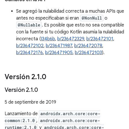
Se agregó la nulabilidad correcta a muchas APIs que
antes no especificaban si eran
@NonNull
o
@Nullable
. Es posible que esto no sea compatible
con la fuente si tu código Kotlin asumía la nulabilidad
incorrecta (
I34b6b
,
b/236472329
,
b/236472101
,
b/236472102
,
b/236471987
,
b/236472078
,
b/236472176
,
b/236471905
,
b/236472103
).
Versión 2
.
1
.
0
Versión 2
.
1
.
0
5 de septiembre de 2019
Lanzamiento de
androidx.arch.core:core-
common:2.1.0
,
androidx.arch.core:core-
runtime:2.1.0
y
androidx.arch.core:core-