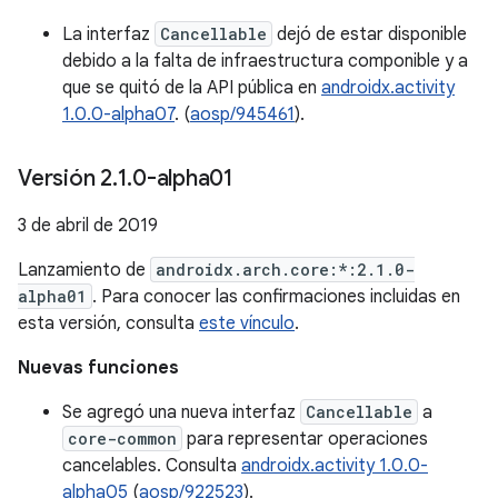
La interfaz
Cancellable
dejó de estar disponible
debido a la falta de infraestructura componible y a
que se quitó de la API pública en
androidx.activity
1.0.0-alpha07
. (
aosp/945461
).
Versión 2
.
1
.
0-alpha01
3 de abril de 2019
Lanzamiento de
androidx.arch.core:*:2.1.0-
alpha01
. Para conocer las confirmaciones incluidas en
esta versión, consulta
este vínculo
.
Nuevas funciones
Se agregó una nueva interfaz
Cancellable
a
core-common
para representar operaciones
cancelables. Consulta
androidx.activity 1.0.0-
alpha05
(
aosp/922523
).