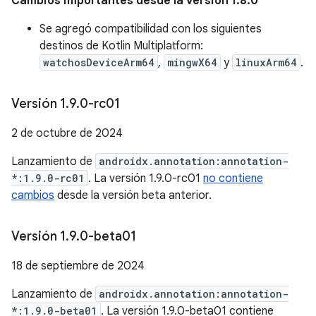
Cambios importantes desde la versión 1.8.0
Se agregó compatibilidad con los siguientes
destinos de Kotlin Multiplatform:
watchosDeviceArm64
,
mingwX64
y
linuxArm64
.
Versión 1
.
9
.
0-rc01
2 de octubre de 2024
Lanzamiento de
androidx.annotation:annotation-
*:1.9.0-rc01
. La versión 1.9.0-rc01
no contiene
cambios
desde la versión beta anterior.
Versión 1
.
9
.
0-beta01
18 de septiembre de 2024
Lanzamiento de
androidx.annotation:annotation-
*:1.9.0-beta01
. La versión 1.9.0-beta01 contiene