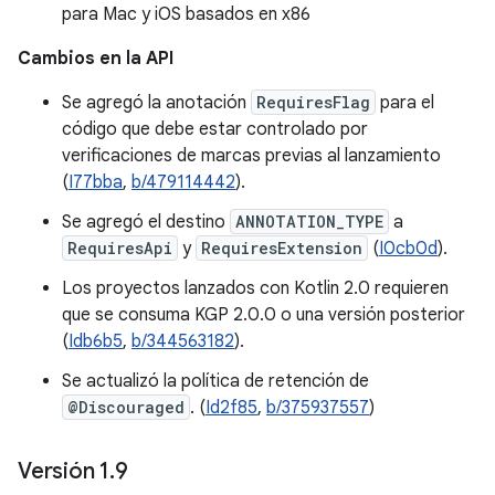
para Mac y iOS basados en x86
Cambios en la API
Se agregó la anotación
RequiresFlag
para el
código que debe estar controlado por
verificaciones de marcas previas al lanzamiento
(
I77bba
,
b/479114442
).
Se agregó el destino
ANNOTATION_TYPE
a
RequiresApi
y
RequiresExtension
(
I0cb0d
).
Los proyectos lanzados con Kotlin 2.0 requieren
que se consuma KGP 2.0.0 o una versión posterior
(
Idb6b5
,
b/344563182
).
Se actualizó la política de retención de
@Discouraged
. (
Id2f85
,
b/375937557
)
Versión 1
.
9