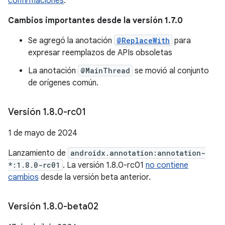
confirmaciones
.
Cambios importantes desde la versión 1.7.0
Se agregó la anotación
@ReplaceWith
para
expresar reemplazos de APIs obsoletas
La anotación
@MainThread
se movió al conjunto
de orígenes común.
Versión 1
.
8
.
0-rc01
1 de mayo de 2024
Lanzamiento de
androidx.annotation:annotation-
*:1.8.0-rc01
. La versión 1.8.0-rc01
no contiene
cambios
desde la versión beta anterior.
Versión 1
.
8
.
0-beta02