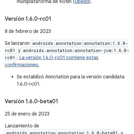
multiplataforma de Kotlin (
I3be8d
).
Versión 1
.
6
.
0-rc01
8 de febrero de 2023
Se lanzaron
androidx.annotation:annotation:1.6.0-
rc01
y
androidx.annotation:annotation-jvm:1.6.0-
rc01
.
La versión 1.6.0-rc01 contiene estas
confirmaciones.
Se estabilizó Annotation para la versión candidata
1.6.0-rc01.
Versión 1
.
6
.
0-beta01
25 de enero de 2023
Lanzamiento de
androidx.annotation:annotation:1.6.0-beta01
y