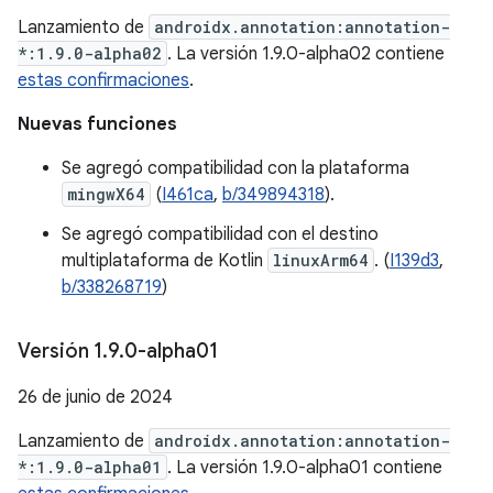
Lanzamiento de
androidx.annotation:annotation-
*:1.9.0-alpha02
. La versión 1.9.0-alpha02 contiene
estas confirmaciones
.
Nuevas funciones
Se agregó compatibilidad con la plataforma
mingwX64
(
I461ca
,
b/349894318
).
Se agregó compatibilidad con el destino
multiplataforma de Kotlin
linuxArm64
. (
I139d3
,
b/338268719
)
Versión 1
.
9
.
0-alpha01
26 de junio de 2024
Lanzamiento de
androidx.annotation:annotation-
*:1.9.0-alpha01
. La versión 1.9.0-alpha01 contiene