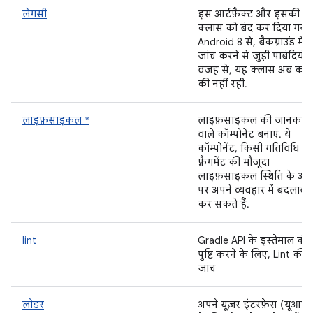
लेगसी
इस आर्टफ़ैक्ट और इसकी
क्लास को बंद कर दिया गया ह
Android 8 से, बैकग्राउंड में
जांच करने से जुड़ी पाबंदियों 
वजह से, यह क्लास अब काम
की नहीं रही.
लाइफ़साइकल *
लाइफ़साइकल की जानकारी
वाले कॉम्पोनेंट बनाएं. ये
कॉम्पोनेंट, किसी गतिविधि या
फ़्रैगमेंट की मौजूदा
लाइफ़साइकल स्थिति के आध
पर अपने व्यवहार में बदलाव
कर सकते हैं.
lint
Gradle API के इस्तेमाल की
पुष्टि करने के लिए, Lint की
जांच
लोडर
अपने यूज़र इंटरफ़ेस (यूआई)