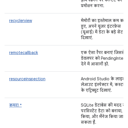
होम स्क्रीन पर कॉन्टेंट का
प्रमोशन करना.
recyclerview
मेमोरी का इस्तेमाल कम करत
हुए, अपने यूज़र इंटरफ़ेस
(यूआई) में डेटा के बड़े सेट
दिखाएं.
remotecallback
एक ऐसा रैपर बनाएं जिससे
डेवलपर को PendingIntent
देने में आसानी हो.
resourceinspection
Android Studio के लाइव
लेआउट इंस्पेक्टर में, कस्टम व्
के एट्रिब्यूट दिखाएं.
कमरा *
SQLite डेटाबेस की मदद से,
परसिस्टेंट डेटा को बनाया, से
किया, और मैनेज किया जा
सकता है.