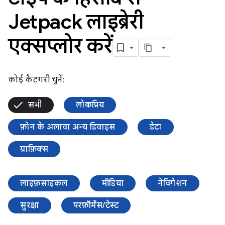
Jetpack लाइब्रेरी
एक्सप्लोर करें
कोई कैटगरी चुनें:
सभी
लोकप्रिय
फ़ोन के अलावा अन्य डिवाइस
डेटा
ग्राफ़िक्स
लाइफ़साइकल
मीडिया
नेविगेशन
सुरक्षा
परफ़ॉर्मेंस/टेस्ट