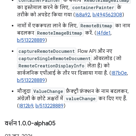
containerPainter
के बजाय
RemoteImageBitmap
का इस्तेमाल करने के लिए,
containerPainter
के
तरीके को अपडेट किया गया (
I68a92
,
b/494562308
)
नामों में एकरूपता लाने के लिए,
RemoteBitmap
का नाम
बदलकर
RemoteImageBitmap
करें. (
I4fde1
,
b/513228889
)
captureRemoteDocument
Flow API और नए
captureSingleRemoteDocument
ओवरलोड (जो
RemoteCreationDisplayInfo
लेता है) को
सार्वजनिक एपीआई के तौर पर दिखाया गया है. (
I87b0e
,
b/513228889
)
मौजूदा
ValueChange
फ़ैक्ट्री फ़ंक्शन के नाम बदलकर,
अंग्रेज़ी के छोटे अक्षरों में
valueChange
कर दिए गए हैं.
(
I812b9
,
b/513228889
)
वर्शन 1
.
0
.
0-alpha05