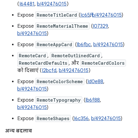
(
I64481
,
b/492476015
)
Expose
RemoteTitleCard
(
Ic65ff
,
b/492476015
)
Expose
RemoteMaterialTheme
(
I07329
,
b/492476015
)
Expose
RemoteAppCard
(
Ib6fbc
,
b/492476015
)
RemoteCard
,
RemoteOutlinedCard
,
RemoteCardDefaults
, और
RemoteCardColors
को दिखाएं (
I2bcfd
,
b/492476015
)
Expose
RemoteColorScheme
(
Id0e88
,
b/492476015
)
Expose
RemoteTypography
(
Ib6f88
,
b/492476015
)
Expose
RemoteShapes
(
I6c356
,
b/492476015
)
अन्य बदलाव