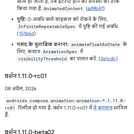
खत्म हो जाता है, तब इंटरप्ट होने की समस्या को ठीक
किया गया है.
AnimatedContent
(
ad9b4f
)
पुष्टि:
0-अवधि वाले साइकल को रोकने के लिए,
InfiniteRepeatableSpec
में पुष्टि की गई अवधि.
(
151b6d
)
पसंद के मुताबिक बनाना:
animateFloatAsState
के
लिए, कस्टम
AnimationSpec
में
visibilityThreshold
का पालन करें. (
3a1cdc
)
वर्शन 1
.
11
.
0-rc01
08 अप्रैल, 2026
androidx.compose.animation:animation-*:1.11.0-
rc01
रिलीज़ हो गया है. वर्शन 1.11.0-rc01 में
ये बदलाव
शामिल
हैं.
वर्शन 1
.
11
.
0-beta02