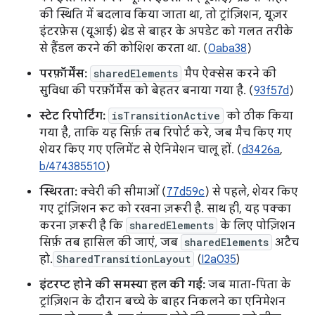
की स्थिति में बदलाव किया जाता था, तो ट्रांज़िशन, यूज़र
इंटरफ़ेस (यूआई) थ्रेड से बाहर के अपडेट को गलत तरीके
से हैंडल करने की कोशिश करता था. (
0aba38
)
परफ़ॉर्मेंस:
sharedElements
मैप ऐक्सेस करने की
सुविधा की परफ़ॉर्मेंस को बेहतर बनाया गया है. (
93f57d
)
स्टेट रिपोर्टिंग:
isTransitionActive
को ठीक किया
गया है, ताकि यह सिर्फ़ तब रिपोर्ट करे, जब मैच किए गए
शेयर किए गए एलिमेंट से ऐनिमेशन चालू हों. (
d3426a
,
b/474385510
)
स्थिरता:
क्वेरी की सीमाओं (
77d59c
) से पहले, शेयर किए
गए ट्रांज़िशन रूट को रखना ज़रूरी है. साथ ही, यह पक्का
करना ज़रूरी है कि
sharedElements
के लिए पोज़िशन
सिर्फ़ तब हासिल की जाएं, जब
sharedElements
अटैच
हो.
SharedTransitionLayout
(
I2a035
)
इंटरप्ट होने की समस्या हल की गई:
जब माता-पिता के
ट्रांज़िशन के दौरान बच्चे के बाहर निकलने का एनिमेशन