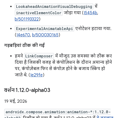
LookaheadAnimationVisualDebugging
में
inactiveElementColor
जोड़ा गया (
I5454b
,
b/501193322
)
ExperimentalAnimatableApi
एनोटेशन हटाया गया.
(
I4e670
,
b/500030165
)
गड़बड़ियां ठीक की गईं
हमने
LinkComposer
में मौजूद उस समस्या को ठीक कर
दिया है जिसकी वजह से कंपोज़िशन के दौरान अमान्य होने
पर, कंपोज़ेबल फिर से कंपोज़ होने के बजाय स्किप हो
जाते थे. (
Ie29fe
)
वर्शन 1
.
12
.
0-alpha03
19 मई, 2026
androidx.compose.animation:animation-*:1.12.0-