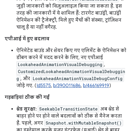
जुड़ी जानकारी को विज़ुअलाइज़ किया जा सकता है. इस
तरह की जानकारी में ये शामिल हैं: टारगेट बाउंड्री, बाउंड्री
ऐनिमेशन की ट्रैजेक्ट्री, मिले हुए मैचों की संख्या, ट्रांज़िशन
चालू है या नहीं वगैरह.
एपीआई में हुए बदलाव
ऐनिमेटेड बाउंड और शेयर किए गए एलिमेंट के ऐनिमेशन को
डीबग करने में मदद करने के लिए, नए एपीआई
LookaheadAnimationVisualDebugging
,
CustomizedLookaheadAnimationVisualDebuggin
g
, और
LookaheadAnimationVisualDebugConfig
जोड़े गए. (
Id5575
,
b/390011686
,
b/466169919
)
गड़बड़ियां ठीक की गईं
थ्रेड सुरक्षा:
SeekableTransitionState
अब थ्रेड से
बाहर होने पर होने वाले बदलावों को ठीक से मैनेज करता
है. पहले, अगर
Snapshot.withMutableSnapshot()
का इस्तेमाल करके यूज़र इंटरफ़ेस (यूआई) थ्रेड से बाहर