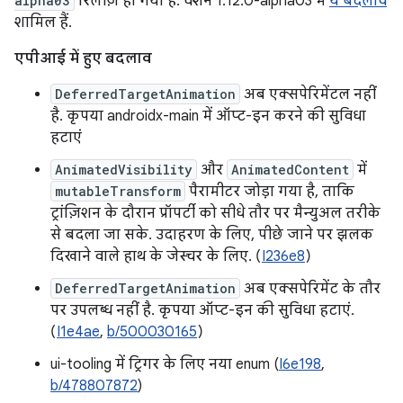
alpha03
रिलीज़ हो गया है. वर्शन 1.12.0-alpha03 में
ये बदलाव
शामिल हैं.
एपीआई में हुए बदलाव
DeferredTargetAnimation
अब एक्सपेरिमेंटल नहीं
है. कृपया androidx-main में ऑप्ट-इन करने की सुविधा
हटाएं
AnimatedVisibility
और
AnimatedContent
में
mutableTransform
पैरामीटर जोड़ा गया है, ताकि
ट्रांज़िशन के दौरान प्रॉपर्टी को सीधे तौर पर मैन्युअल तरीके
से बदला जा सके. उदाहरण के लिए, पीछे जाने पर झलक
दिखाने वाले हाथ के जेस्चर के लिए. (
I236e8
)
DeferredTargetAnimation
अब एक्सपेरिमेंट के तौर
पर उपलब्ध नहीं है. कृपया ऑप्ट-इन की सुविधा हटाएं.
(
I1e4ae
,
b/500030165
)
ui-tooling में ट्रिगर के लिए नया enum (
I6e198
,
b/478807872
)