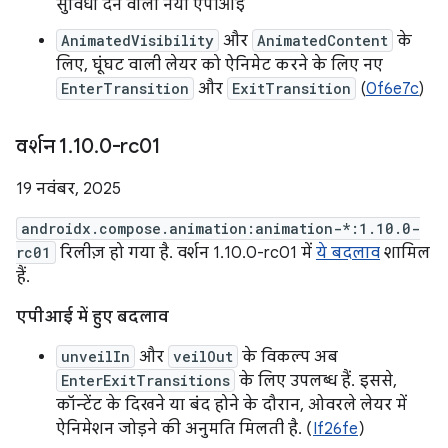
सुविधा देने वाला नया एपीआई
AnimatedVisibility
और
AnimatedContent
के
लिए, घूंघट वाली लेयर को ऐनिमेट करने के लिए नए
EnterTransition
और
ExitTransition
(
0f6e7c
)
वर्शन 1
.
10
.
0-rc01
19 नवंबर, 2025
androidx.compose.animation:animation-*:1.10.0-
rc01
रिलीज़ हो गया है. वर्शन 1.10.0-rc01 में
ये बदलाव
शामिल
हैं.
एपीआई में हुए बदलाव
unveilIn
और
veilOut
के विकल्प अब
EnterExitTransitions
के लिए उपलब्ध हैं. इससे,
कॉन्टेंट के दिखने या बंद होने के दौरान, ओवरले लेयर में
ऐनिमेशन जोड़ने की अनुमति मिलती है. (
If26fe
)