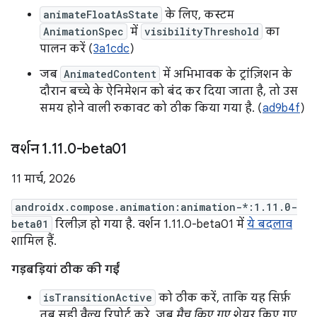
animateFloatAsState
के लिए, कस्टम
AnimationSpec
में
visibilityThreshold
का
पालन करें (
3a1cdc
)
जब
AnimatedContent
में अभिभावक के ट्रांज़िशन के
दौरान बच्चे के ऐनिमेशन को बंद कर दिया जाता है, तो उस
समय होने वाली रुकावट को ठीक किया गया है. (
ad9b4f
)
वर्शन 1
.
11
.
0-beta01
11 मार्च, 2026
androidx.compose.animation:animation-*:1.11.0-
beta01
रिलीज़ हो गया है. वर्शन 1.11.0-beta01 में
ये बदलाव
शामिल हैं.
गड़बड़ियां ठीक की गईं
isTransitionActive
को ठीक करें, ताकि यह सिर्फ़
तब सही वैल्यू रिपोर्ट करे, जब
मैच किए गए
शेयर किए गए