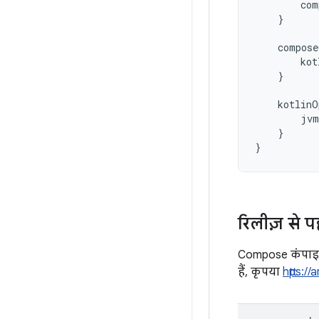
com
}
compose
kot
}
kotlinO
jvm
}
}
रिलीज़ से 
Compose कंपाइलर 
हैं, कृपया
https: