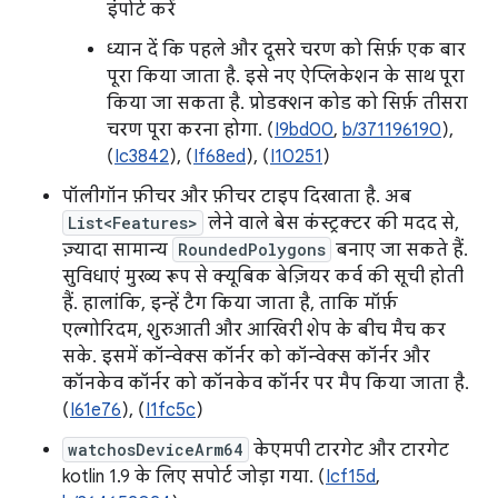
इंपोर्ट करें
ध्यान दें कि पहले और दूसरे चरण को सिर्फ़ एक बार
पूरा किया जाता है. इसे नए ऐप्लिकेशन के साथ पूरा
किया जा सकता है. प्रोडक्शन कोड को सिर्फ़ तीसरा
चरण पूरा करना होगा. (
I9bd00
,
b/371196190
),
(
Ic3842
), (
If68ed
), (
I10251
)
पॉलीगॉन फ़ीचर और फ़ीचर टाइप दिखाता है. अब
List<Features>
लेने वाले बेस कंस्ट्रक्टर की मदद से,
ज़्यादा सामान्य
RoundedPolygons
बनाए जा सकते हैं.
सुविधाएं मुख्य रूप से क्यूबिक बेज़ियर कर्व की सूची होती
हैं. हालांकि, इन्हें टैग किया जाता है, ताकि मॉर्फ़
एल्गोरिदम, शुरुआती और आखिरी शेप के बीच मैच कर
सके. इसमें कॉन्वेक्स कॉर्नर को कॉन्वेक्स कॉर्नर और
कॉनकेव कॉर्नर को कॉनकेव कॉर्नर पर मैप किया जाता है.
(
I61e76
), (
I1fc5c
)
watchosDeviceArm64
केएमपी टारगेट और टारगेट
kotlin 1.9 के लिए सपोर्ट जोड़ा गया. (
Icf15d
,