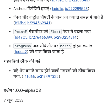
ड्रॉइंग एपीआई जोड़े गए (
I079f6
,
b/292289543
)
Android डिपेंडेंसी हटाएं (
Iadc1c
,
b/292289543
)
ऐंकर और कंट्रोल प्रॉपर्टी के नाम अब ज़्यादा समझ में आते हैं
(
If13bd
,
b/294562941
)
PointF
पैरामीटर को
Float
पेयर में बदला गया
(
Id4705
,
b/276466399
,
b/290254314
)
progress
अब सीधे तौर पर
Morph
ड्रॉइंग कमांड
(
Icdca2
) को पास किया जाता है
गड़बड़ियां ठीक की गईं
बड़े शेप बनाते समय होने वाली गड़बड़ी को ठीक किया
गया. (
I4fd66
,
b/313497325
)
वर्शन 1
.
0
.
0-alpha03
7 जून, 2023