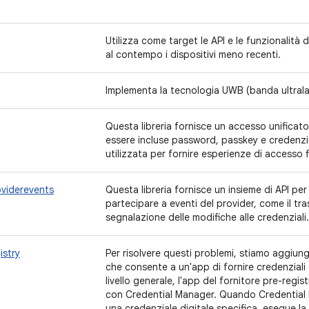
Utilizza come target le API e le funzionalità
al contempo i dispositivi meno recenti.
Implementa la tecnologia UWB (banda ultralar
Questa libreria fornisce un accesso unificato
essere incluse password, passkey e credenzia
utilizzata per fornire esperienze di accesso f
oviderevents
Questa libreria fornisce un insieme di API per
partecipare a eventi del provider, come il tra
segnalazione delle modifiche alle credenziali.
istry
Per risolvere questi problemi, stiamo aggiu
che consente a un'app di fornire credenziali d
livello generale, l'app del fornitore pre-regist
con Credential Manager. Quando Credential M
una credenziale digitale specifica, esegue la