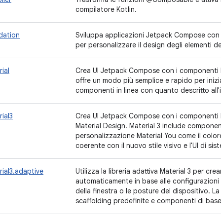
compilatore Kotlin.
dation
Sviluppa applicazioni Jetpack Compose con i 
per personalizzare il design degli elementi de
ial
Crea UI Jetpack Compose con i componenti M
offre un modo più semplice e rapido per inizi
componenti in linea con quanto descritto all'
ial3
Crea UI Jetpack Compose con i componenti Ma
Material Design. Material 3 include component
personalizzazione Material You come il color
coerente con il nuovo stile visivo e l'UI di si
ial3.adaptive
Utilizza la libreria adattiva Material 3 per cre
automaticamente in base alle configurazioni d
della finestra o le posture del dispositivo. La
scaffolding predefinite e componenti di bas