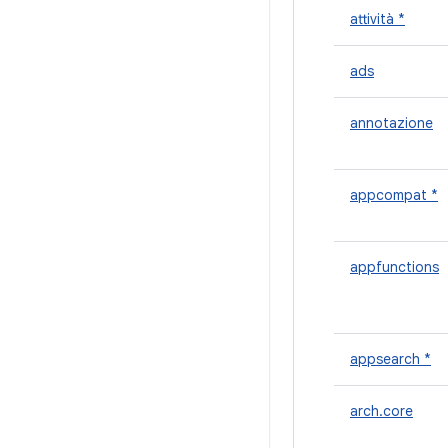
attività *
ads
annotazione
appcompat *
appfunctions
appsearch *
arch.core