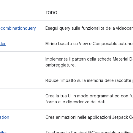
TODO
ecombinationquery
Esegui query sulle funzionalità della videoca
der
Mirino basato su View e Composable autono
Implementa il pattern della scheda Material 
ombreggiature.
Riduce l'impatto sulla memoria delle raccolte 
Crea la tua UI in modo programmatico con fu
forma e le dipendenze dai dati.
ation
Crea animazioni nelle applicazioni Jetpack C
iler
Trasforma le funzioni @Composable e attiva l