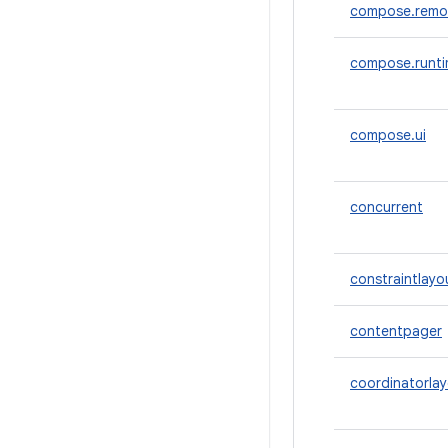
compose.remo
compose.runt
compose.ui
concurrent
constraintlayo
contentpager
coordinatorla