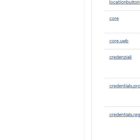
locationbutton
core
core.uwb
credenziali
credentials.pr
credentials.reg