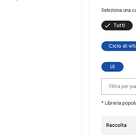
Seleziona una c
Tutti
Ciclo di vit
UI
* Libreria popol
Raccolta