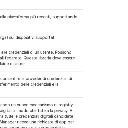
 della piattaforma più recenti, supportando
ga) sui dispositivi supportati.
 alle credenziali di un utente. Possono
li federate. Questa libreria deve essere
luide e sicure.
 consentire ai provider di credenziali di
sferimento delle credenziali e la
ngendo un nuovo meccanismo di registry
igitali in modo che tutela la privacy. A
ra tutte le credenziali digitali candidate
anager riceve una richiesta di app per
 corrispondenza delle credenziali e