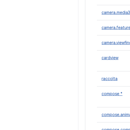
camera.media3
camera.featur
camera.viewfin
cardview
raccolta
compose *
compose.anim
compose.comp