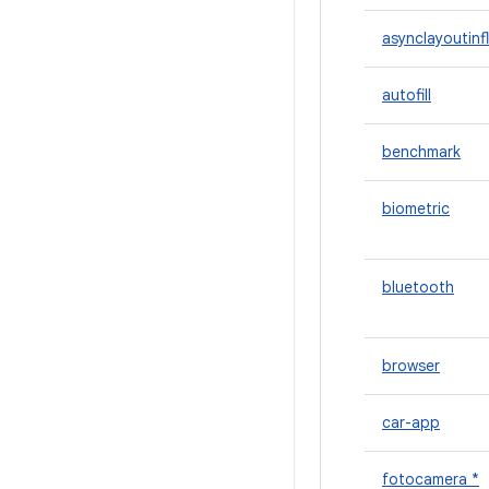
asynclayoutinf
autofill
benchmark
biometric
bluetooth
browser
car-app
fotocamera *