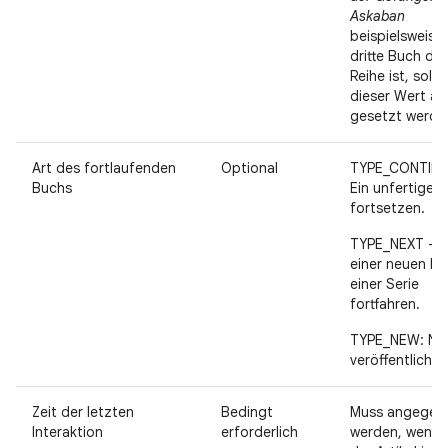
Askaban
beispielsweise
dritte Buch der
Reihe ist, sollt
dieser Wert au
gesetzt werde
Art des fortlaufenden
Optional
TYPE_CONTINU
Buchs
Ein unfertiges
fortsetzen.
TYPE_NEXT – M
einer neuen Fo
einer Serie
fortfahren.
TYPE_NEW: Ne
veröffentlicht.
Zeit der letzten
Bedingt
Muss angegeb
Interaktion
erforderlich
werden, wenn 