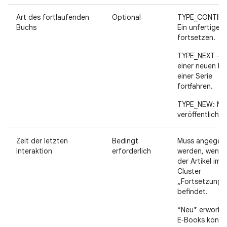
Art des fortlaufenden
Optional
TYPE_CONTINU
Buchs
Ein unfertiges
fortsetzen.
TYPE_NEXT – M
einer neuen Fo
einer Serie
fortfahren.
TYPE_NEW: Ne
veröffentlicht.
Zeit der letzten
Bedingt
Muss angegeb
Interaktion
erforderlich
werden, wenn 
der Artikel im
Cluster
„Fortsetzung“
befindet.
*Neu* erworbe
E‑Books könn