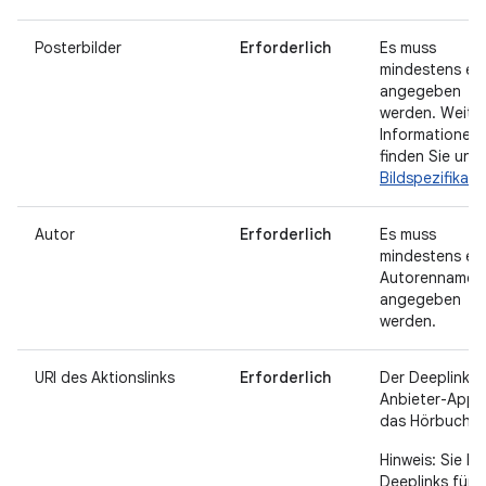
Posterbilder
Erforderlich
Es muss
mindestens ein
angegeben
werden. Weite
Informationen
finden Sie unte
Bildspezifikati
Autor
Erforderlich
Es muss
mindestens ein
Autorenname
angegeben
werden.
URI des Aktionslinks
Erforderlich
Der Deeplink z
Anbieter-App f
das Hörbuch.
Hinweis: Sie k
Deeplinks für d