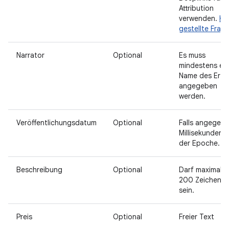
Attribution
verwenden.
Hä
gestellte Frag
Narrator
Optional
Es muss
mindestens ein
Name des Erzä
angegeben
werden.
Veröffentlichungsdatum
Optional
Falls angegebe
Millisekunden s
der Epoche.
Beschreibung
Optional
Darf maximal
200 Zeichen l
sein.
Preis
Optional
Freier Text