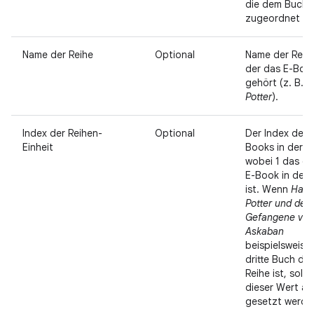
die dem Buch
zugeordnet si
Name der Reihe
Optional
Name der Reihe
der das E-Boo
gehört (z. B.
H
Potter
).
Index der Reihen-
Optional
Der Index des 
Einheit
Books in der R
wobei 1 das er
E-Book in der 
ist. Wenn
Harr
Potter und der
Gefangene von
Askaban
beispielsweise
dritte Buch der
Reihe ist, sollt
dieser Wert au
gesetzt werde