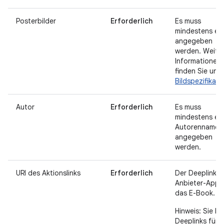
Posterbilder
Erforderlich
Es muss
mindestens ein
angegeben
werden. Weite
Informationen
finden Sie unte
Bildspezifikati
Autor
Erforderlich
Es muss
mindestens ein
Autorenname
angegeben
werden.
URI des Aktionslinks
Erforderlich
Der Deeplink z
Anbieter-App f
das E-Book.
Hinweis: Sie k
Deeplinks für d