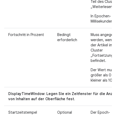
Teil des Cluste
„Weiterlesen“ s
In Epochen-
Millisekunden.
Fortschritt in Prozent
Bedingt
Muss angegeb
erforderlich
werden, wenn 
der Artikel im
Cluster
„Fortsetzung“
befindet.
Der Wert muss
größer als 0 u
kleiner als 100 
DisplayTimeWindow: Legen Sie ein Zeitfenster für die Anze
von Inhalten auf der Oberfläche fest.
Startzeitstempel
Optional
Der Epoch-