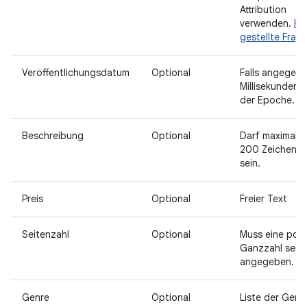
Attribution
verwenden.
Hä
gestellte Frag
Veröffentlichungsdatum
Optional
Falls angegebe
Millisekunden s
der Epoche.
Beschreibung
Optional
Darf maximal
200 Zeichen l
sein.
Preis
Optional
Freier Text
Seitenzahl
Optional
Muss eine posi
Ganzzahl sein, 
angegeben.
Genre
Optional
Liste der Genr