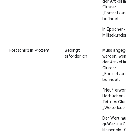
der Artikel im
Cluster
„Fortsetzung“
befindet.
In Epochen-
Millisekunden.
Fortschritt in Prozent
Bedingt
Muss angegeb
erforderlich
werden, wenn 
der Artikel im
Cluster
„Fortsetzung“
befindet.
*Neu* erworbe
Hörbücher kö
Teil des Cluste
„Weiterlesen“ s
Der Wert muss
größer als 0 u
kleiner als 100 