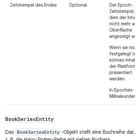
Zeitstempel des Endes
Optional
Der Epoch-
Zeitstempel, n
dem der Inhalt
nicht mehr auf
Oberfläche
angezeigt wird
Wenn sie nicht
festgelegt ist,
können Inhalte
der Plattform
präsentiert
werden.
In Epochen-
Millisekunden.
Book
Series
Entity
Das
BookSeriesEntity
-Objekt stellt eine Buchreihe dar,
z. B. die
Harry Potter
-Reihe mit sieben Büchern.