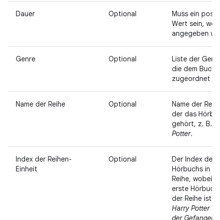
Dauer
Optional
Muss ein positi
Wert sein, wen
angegeben wir
Genre
Optional
Liste der Genr
die dem Buch
zugeordnet si
Name der Reihe
Optional
Name der Reihe
der das Hörbu
gehört, z. B.
H
Potter
.
Index der Reihen-
Optional
Der Index des
Einheit
Hörbuchs in de
Reihe, wobei 1
erste Hörbuch 
der Reihe ist.
Harry Potter u
der Gefangene