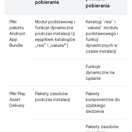
pobierania
pobierania
Pliki
Moduł podstawowy i
Katalogi `res/` i
pakietu
funkcje dynamiczne
`values/` modułu
Android
podczas instalacji (z
podstawowego i
App
wyjątkiem katalogów
funkcji
Bundle
„res/” i „values/”)
dynamicznych w
czasie instalacji
Funkcje
dynamiczne na
żądanie
Pliki Play
Pakiety zasobów
Pakiety
Asset
podczas instalacji
komponentów do
Delivery
szybkiego
śledzenia
Pakiety zasobów