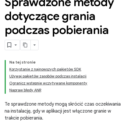
Sprawdzone metody
dotyczące grania
podczas pobierania
Na tej stronie
Korzystanie z najnowszych pakietów SDK
Używaj pakietów zasobów podczas instalacji
Ogranicz wstępnie wczytywane komponenty
Napraw błędy ANR
Te sprawdzone metody mogą skrócić czas oczekiwania
na instalację, gdy w aplikacji jest włączone granie w
trakcie pobierania.