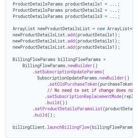
ProductDetailsParams
productDetails1
=
...;
ProductDetailsParams
productDetails2
=
...;
ProductDetailsParams
productDetails3
=
...;
ArrayList
newProductDetailsList
=
new
ArrayList
<>
(
newProductDetailsList
.
add
(
productDetails1
);
newProductDetailsList
.
add
(
productDetails1
);
newProductDetailsList
.
add
(
productDetails1
);
BillingFlowParams
billingFlowParams
=
BillingFlowParams
.
newBuilder
()
.
setSubscriptionUpdateParams
(
SubscriptionUpdateParams
.
newBuilder
()
.
setOldPurchaseToken
(
purchaseTokenOf
// No need to set if change does not
.
setSubscriptionReplacementMode
(
repla
.
build
())
.
setProductDetailsParamsList
(
productDetail
.
build
();
billingClient
.
launchBillingFlow
(
billingFlowParams
)