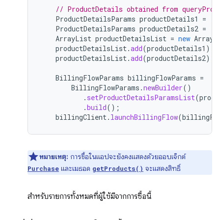
// ProductDetails obtained from queryProd
ProductDetailsParams
productDetails1
=
..
ProductDetailsParams
productDetails2
=
..
ArrayList
productDetailsList
=
new
ArrayL
productDetailsList
.
add
(
productDetails1
);
productDetailsList
.
add
(
productDetails2
);
BillingFlowParams
billingFlowParams
=
BillingFlowParams
.
newBuilder
()
.
setProductDetailsParamsList
(
produ
.
build
();
billingClient
.
launchBillingFlow
(
billingFl
หมายเหตุ:
การซื้อในแอปจะยังคงแสดงด้วยออบเจ็กต์
และเมธอด
จะแสดงสิทธิ์
Purchase
getProducts()
สำหรับรายการทั้งหมดที่ผู้ใช้มีจากการซื้อนี้