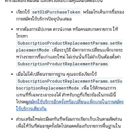
พารามิเตอร์เพิ่มเติม และตรวจสอบว่ามีคุณสมบัติต่อไปนี้
เรียกใช้
setOldPurchaseToken
พร้อมโทเค็นการซื้อของ
การสมัครใช้บริการปัจจุบันเสมอ
หากต้องการอัปเกรด ดาวน์เกรด หรือครอสเกรดรายการ ให้
โทรหา
SubscriptionProductReplacementParams.setRe
placementMode
เพื่อระบุวิธี จัดการการเปลี่ยนแพ็กเกจระ
หว่างรายการซื้อเก่าและใหม่ ไม่เช่นนั้นก็ไม่จำเป็นต้องตั้งค่า
SubscriptionProductReplacementParams
เมื่อไม่ได้เปลี่ยนรายการฐาน คุณจะยังเรียกใช้
SubscriptionProductReplacementParams.setSu
bscriptionReplacementMode
เพื่อ ใช้ลักษณะการ
แทนที่ที่เฉพาะเจาะจงได้ สำหรับกฎที่เกี่ยวข้องในกรณีนี้
โปรดดู
สมัครใช้บริการอีกครั้งหรือเปลี่ยนแพ็กเกจในการสมัคร
ใช้บริการเดียวกัน
ส่วนเสริมใหม่จะมีผลทันทีพร้อมการเรียกเก็บเงินตามสัดส่วน
เพื่อให้วันที่ต่ออายุครั้งถัดไปสอดคล้องกับรายการพื้นฐานใน