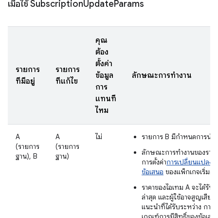
เมื่อใช้ Subscription
Update
Params
คุณ
ต้อง
ตั้งค่า
รายการ
รายการ
ข้อมูล
ลักษณะการทำงาน
ที่มีอยู่
ที่แก้ไข
การ
แทนที่
ไหม
A
A
ไม่
รายการ B มีกำหนดการนำ
(รายการ
(รายการ
ลักษณะการทำงานของรายการ
ฐาน), B
ฐาน)
การตั้งค่า
การเปลี่ยนแปลงแพ
ข้อเสนอ
ของแพ็กเกจเริ่มต้น
ราคาของไอเทม A จะได้รับก
ล่าสุด และผู้ใช้อาจสูญเสีย
แนะนำที่ได้รับระหว่าง การล
เกณฑ์การมีสิทธิ์ของข้อเสน