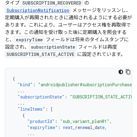
タイプ
SUBSCRIPTION_RECOVERED
の
SubscriptionNotification
メッセージをリッスンし、
定期購入が再開されたときに通知されるようにする必要が
あります。これにより、ユーザーはアクセス権を再取得で
きます。この通知を受け取った後に定期購入を照会する
と、
expiryTime
フィールドは将来のタイムスタンプに
設定され、
subscriptionState
フィールドは再度
SUBSCRIPTION_STATE_ACTIVE
に設定されています。
{
"kind"
:
"androidpublisher#subscriptionPurchaseV2
...
"subscriptionState"
:
"SUBSCRIPTION_STATE_ACTIVE
...
"lineItems"
:
[
{
"productId"
:
"sub_variant_plan01"
,
"expiryTime"
:
ne
x
t
_re
ne
wal_da
te
,
...