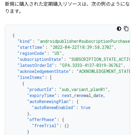
新規に購入された定期購入リソースは、次の例のようにな
ります。
{
"kind"
:
"androidpublisher#subscriptionPurchaseV2
"startTime"
:
"2022-04-22T18:39:58.270Z"
,
"regionCode"
:
"US"
,
"subscriptionState"
:
"SUBSCRIPTION_STATE_ACTIVE
"latestOrderId"
:
"GPA.3333-4137-0319-36762"
,
"acknowledgementState"
:
"ACKNOWLEDGEMENT_STATE_
"lineItems"
:
[
{
"productId"
:
"sub_variant_plan01"
,
"expiryTime"
:
ne
x
t
_re
ne
wal_da
te
,
"autoRenewingPlan"
:
{
"autoRenewEnabled"
:
true
},
"offerPhase"
:
{
"freeTrial"
:
{}
}