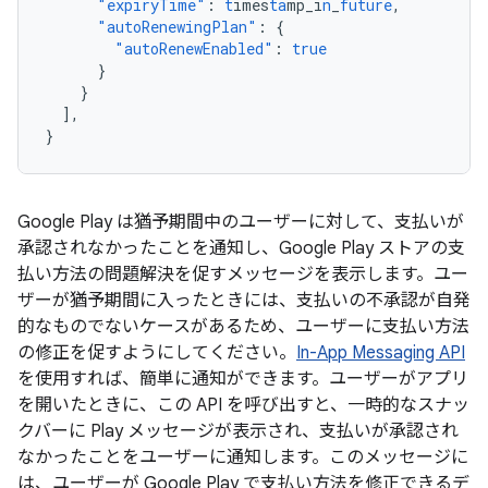
"expiryTime"
:
t
imes
ta
mp_i
n
_
future
,
"autoRenewingPlan"
:
{
"autoRenewEnabled"
:
true
}
}
],
}
Google Play は猶予期間中のユーザーに対して、支払いが
承認されなかったことを通知し、Google Play ストアの支
払い方法の問題解決を促すメッセージを表示します。ユー
ザーが猶予期間に入ったときには、支払いの不承認が自発
的なものでないケースがあるため、ユーザーに支払い方法
の修正を促すようにしてください。
In-App Messaging API
を使用すれば、簡単に通知ができます。ユーザーがアプリ
を開いたときに、この API を呼び出すと、一時的なスナッ
クバーに Play メッセージが表示され、支払いが承認され
なかったことをユーザーに通知します。このメッセージに
は、ユーザーが Google Play で支払い方法を修正できるデ