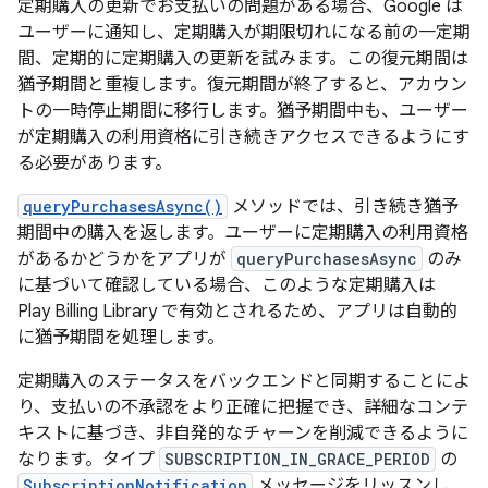
定期購入の更新でお支払いの問題がある場合、Google は
ユーザーに通知し、定期購入が期限切れになる前の一定期
間、定期的に定期購入の更新を試みます。この復元期間は
猶予期間と重複します。復元期間が終了すると、アカウン
トの一時停止期間に移行します。猶予期間中も、ユーザー
が定期購入の利用資格に引き続きアクセスできるようにす
る必要があります。
queryPurchasesAsync()
メソッドでは、引き続き猶予
期間中の購入を返します。ユーザーに定期購入の利用資格
があるかどうかをアプリが
queryPurchasesAsync
のみ
に基づいて確認している場合、このような定期購入は
Play Billing Library で有効とされるため、アプリは自動的
に猶予期間を処理します。
定期購入のステータスをバックエンドと同期することによ
り、支払いの不承認をより正確に把握でき、詳細なコンテ
キストに基づき、非自発的なチャーンを削減できるように
なります。タイプ
SUBSCRIPTION_IN_GRACE_PERIOD
の
SubscriptionNotification
メッセージをリッスンし