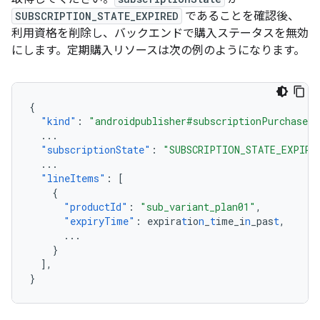
SUBSCRIPTION_STATE_EXPIRED
であることを確認後、
利用資格を削除し、バックエンドで購入ステータスを無効
にします。定期購入リソースは次の例のようになります。
{
"kind"
:
"androidpublisher#subscriptionPurchaseV2
...
"subscriptionState"
:
"SUBSCRIPTION_STATE_EXPIRE
...
"lineItems"
:
[
{
"productId"
:
"sub_variant_plan01"
,
"expiryTime"
:
expira
t
io
n
_
t
ime_i
n
_pas
t
,
...
}
],
}