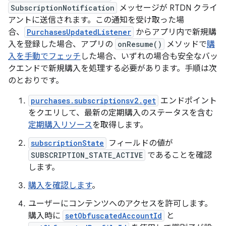
SubscriptionNotification
メッセージが RTDN クライ
アントに送信されます。この通知を受け取った場
合、
PurchasesUpdatedListener
からアプリ内で新規購
入を登録した場合、アプリの
onResume()
メソッドで
購
入を手動でフェッチ
した場合、いずれの場合も安全なバッ
クエンドで新規購入を処理する必要があります。手順は次
のとおりです。
purchases.subscriptionsv2.get
エンドポイント
をクエリして、最新の定期購入のステータスを含む
定期購入リソース
を取得します。
subscriptionState
フィールドの値が
SUBSCRIPTION_STATE_ACTIVE
であることを確認
します。
購入を確認します
。
ユーザーにコンテンツへのアクセスを許可します。
購入時に
setObfuscatedAccountId
と