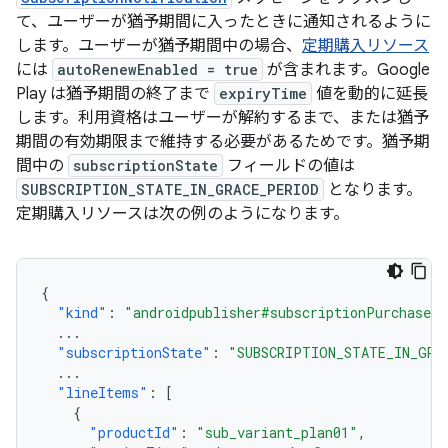
て、ユーザーが猶予期間に入ったときに通知されるように
します。ユーザーが猶予期間中の場合、
定期購入リソース
には
autoRenewEnabled = true
が含まれます。Google
Play は猶予期間の終了まで
expiryTime
値を動的に延長
します。利用資格はユーザーが解約するまで、または猶予
期間の有効期限まで維持する必要があるためです。猶予期
間中の
subscriptionState
フィールドの値は
SUBSCRIPTION_STATE_IN_GRACE_PERIOD
となります。
定期購入リソースは次の例のようになります。
{
"kind"
:
"androidpublisher#subscriptionPurchaseV2
...
"subscriptionState"
:
"SUBSCRIPTION_STATE_IN_GRA
...
"lineItems"
:
[
{
"productId"
:
"sub_variant_plan01"
,