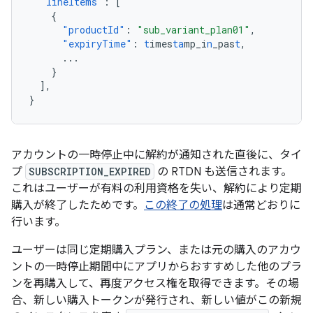
"lineItems"
:
[
{
"productId"
:
"sub_variant_plan01"
,
"expiryTime"
:
t
imes
ta
mp_i
n
_pas
t
,
...
}
],
}
アカウントの一時停止中に解約が通知された直後に、タイ
プ
SUBSCRIPTION_EXPIRED
の RTDN も送信されます。
これはユーザーが有料の利用資格を失い、解約により定期
購入が終了したためです。
この終了の処理
は通常どおりに
行います。
ユーザーは同じ定期購入プラン、または元の購入のアカウ
ントの一時停止期間中にアプリからおすすめした他のプラ
ンを再購入して、再度アクセス権を取得できます。その場
合、新しい購入トークンが発行され、新しい値がこの新規