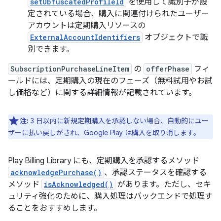
setObfuscatedProfileId
を使用して識別子が設
定されている場合、購入に関連付けられたユーザー
アカウントは定期購入リソースの
ExternalAccountIdentifiers
オブジェクトで識
別できます。
SubscriptionPurchaseLineItem
の
offerPhase
フィ
ールドには、定期購入の現在のフェーズ（無料試用やお試
し価格など）に関する詳細情報が記載されています。
注:
3 日以内に新規定期購入を承認しない場合、自動的にユー
ザーに払い戻しがされ、Google Play は購入を取り消します。
Play Billing Library にも、定期購入を承認するメソッド
acknowledgePurchase()
、承認ステータスを確認する
メソッド
isAcknowledged()
があります。ただし、セキ
ュリティ強化のために、購入処理はバックエンドで処理す
ることをおすすめします。