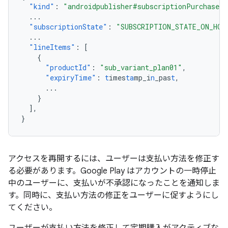
"kind"
:
"androidpublisher#subscriptionPurchaseV2
...
"subscriptionState"
:
"SUBSCRIPTION_STATE_ON_HOL
...
"lineItems"
:
[
{
"productId"
:
"sub_variant_plan01"
,
"expiryTime"
:
t
imes
ta
mp_i
n
_pas
t
,
...
}
],
}
アクセスを再開するには、ユーザーは支払い方法を修正す
る必要があります。Google Play はアカウントの一時停止
中のユーザーに、支払いが不承認になったことを通知しま
す。同時に、支払い方法の修正をユーザーに促すようにし
てください。
ユーザーが支払い方法を修正して定期購入がアクティブな