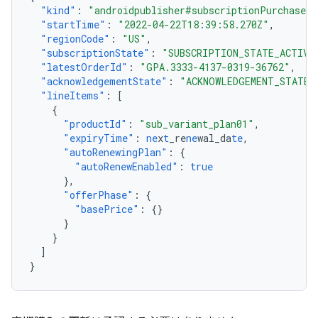
"kind"
:
"androidpublisher#subscriptionPurchaseV2
"startTime"
:
"2022-04-22T18:39:58.270Z"
,
"regionCode"
:
"US"
,
"subscriptionState"
:
"SUBSCRIPTION_STATE_ACTIVE
"latestOrderId"
:
"GPA.3333-4137-0319-36762"
,
"acknowledgementState"
:
"ACKNOWLEDGEMENT_STATE_
"lineItems"
:
[
{
"productId"
:
"sub_variant_plan01"
,
"expiryTime"
:
ne
x
t
_re
ne
wal_da
te
,
"autoRenewingPlan"
:
{
"autoRenewEnabled"
:
true
},
"offerPhase"
:
{
"basePrice"
:
{}
}
}
]
}