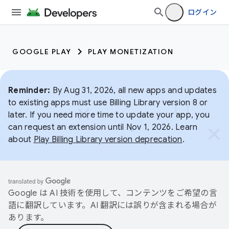
ログイン
GOOGLE PLAY
PLAY MONETIZATION
Reminder:
By Aug 31, 2026, all new apps and updates
to existing apps must use Billing Library version 8 or
later. If you need more time to update your app, you
can request an extension until Nov 1, 2026. Learn
about
Play Billing Library version deprecation
.
Google は AI 技術を使用して、コンテンツをご希望の言
語に翻訳しています。AI 翻訳には誤りが含まれる場合が
あります。