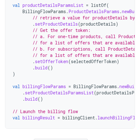
val
productDetailsParamsList
=
listOf
(
BillingFlowParams
.
ProductDetailsParams
.
newBuil
// retrieve a value for productDetails by 
.
setProductDetails
(
productDetails
)
// Get the offer token:
// a. For one-time products, call ProductD
// for a list of offers that are available 
// b. For subscriptions, call ProductDetai
// for a list of offers that are available 
.
setOfferToken
(
selectedOfferToken
)
.
build
()
)
val
billingFlowParams
=
BillingFlowParams
.
newBuild
.
setProductDetailsParamsList
(
productDetailsPar
.
build
()
// Launch the billing flow
val
billingResult
=
billingClient
.
launchBillingFlo