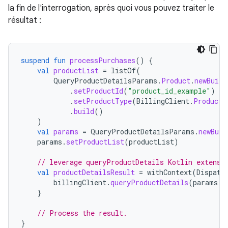
la fin de l'interrogation, après quoi vous pouvez traiter le
résultat :
suspend
fun
processPurchases
()
{
val
productList
=
listOf
(
QueryProductDetailsParams
.
Product
.
newBuild
.
setProductId
(
"product_id_example"
)
.
setProductType
(
BillingClient
.
ProductT
.
build
()
)
val
params
=
QueryProductDetailsParams
.
newBuil
params
.
setProductList
(
productList
)
// leverage queryProductDetails Kotlin extensi
val
productDetailsResult
=
withContext
(
Dispatc
billingClient
.
queryProductDetails
(
params
.
b
}
// Process the result.
}