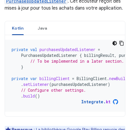
PurchasesUpdatedListener
. Cet écouteur reçoit des
mises à jour pour tous les achats dans votre application.
Kotlin
Java
private
val
purchasesUpdatedListener
=
PurchasesUpdatedListener
{
billingResult
,
purc
// To be implemented in a later section.
}
private
var
billingClient
=
BillingClient
.
newBuilde
.
setListener
(
purchasesUpdatedListener
)
// Configure other settings.
.
build
()
Integrate
.
kt
Remarque
: La bibliothèque Google Play Billing renvoie des