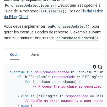
PurchasesUpdatedListener
. L'écouteur est spécifié à
l'aide de la méthode
setListener()
lors de l'
initialisation
du BillingClient
.
Vous devez implémenter
onPurchasesUpdated()
pour
gérer les éventuels codes de réponse. L'exemple suivant
montre comment contourner
onPurchasesUpdated()
:
Kotlin
Java
override
fun
onPurchasesUpdated
(
billingResult
:
Bil
if
(
billingResult
.
responseCode
==
BillingRespo
for
(
purchase
in
purchases
)
{
// Process the purchase as described i
}
}
else
if
(
billingResult
.
responseCode
==
Billi
// Handle an error caused by a user canceli
}
else
{