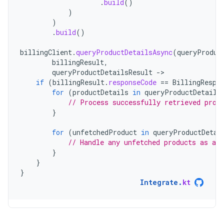
.
build
()
)
)
.
build
()
billingClient
.
queryProductDetailsAsync
(
queryProduc
billingResult
,
queryProductDetailsResult
-
if
(
billingResult
.
responseCode
==
BillingRespo
for
(
productDetails
in
queryProductDetails
// Process successfully retrieved prod
}
for
(
unfetchedProduct
in
queryProductDetai
// Handle any unfetched products as app
}
}
}
Integrate
.
kt