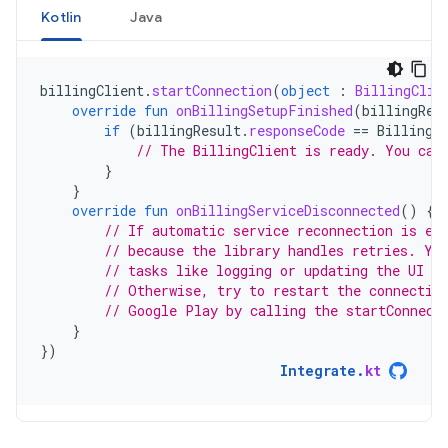
Kotlin
Java
billingClient
.
startConnection
(
object
:
BillingClie
override
fun
onBillingSetupFinished
(
billingRes
if
(
billingResult
.
responseCode
==
BillingR
// The BillingClient is ready. You can
}
}
override
fun
onBillingServiceDisconnected
()
{
// If automatic service reconnection is en
// because the library handles retries. Yo
// tasks like logging or updating the UI to
// Otherwise, try to restart the connectio
// Google Play by calling the startConnect
}
})
Integrate
.
kt