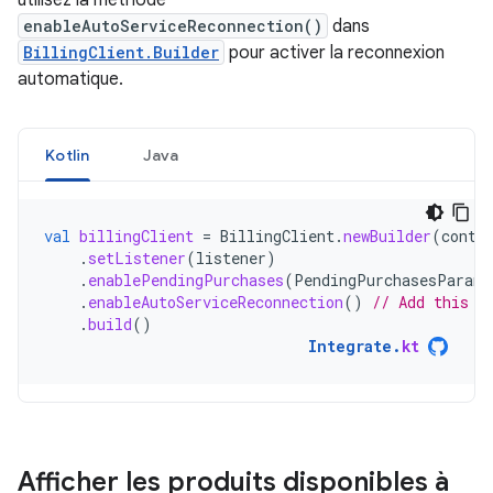
utilisez la méthode
enableAutoServiceReconnection()
dans
BillingClient.Builder
pour activer la reconnexion
automatique.
Kotlin
Java
val
billingClient
=
BillingClient
.
newBuilder
(
conte
.
setListener
(
listener
)
.
enablePendingPurchases
(
PendingPurchasesParams
.
enableAutoServiceReconnection
()
// Add this l
.
build
()
Integrate
.
kt
Afficher les produits disponibles à