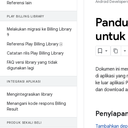
Android Developer
Referensi lain
PLAY BILLING LIBRARY
Pandua
Melakukan migrasi ke Billing Library
untuk 
9
Referensi Play Billing Library ⍈
Catatan rilis Play Billing Library
FAQ versi library yang tidak
digunakan lagi
Dokumen ini men
di aplikasi yan
INTEGRASI APLIKASI
ke luar aplikas
dan download apl
Mengintegrasikan library
Menangani kode respons Billing
Result
Penyiapan 
PRODUK SEKALI BELI
Tambahkan depen