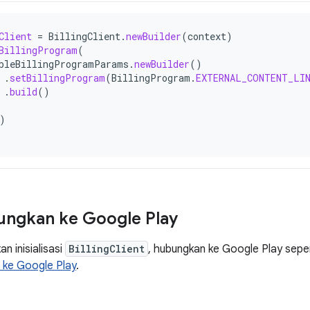
Client
=
BillingClient
.
newBuilder
(
context
)
BillingProgram
(
bleBillingProgramParams
.
newBuilder
()
.
setBillingProgram
(
BillingProgram
.
EXTERNAL_CONTENT_LI
.
build
()
)
ngkan ke Google Play
n inisialisasi
BillingClient
, hubungkan ke Google Play seper
ke Google Play
.