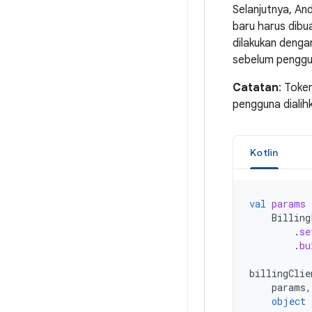
Selanjutnya, And
baru harus dibua
dilakukan deng
sebelum penggun
Catatan
: Toke
pengguna dialih
Kotlin
val
params
Billing
.
se
.
bu
billingClie
params
,
object