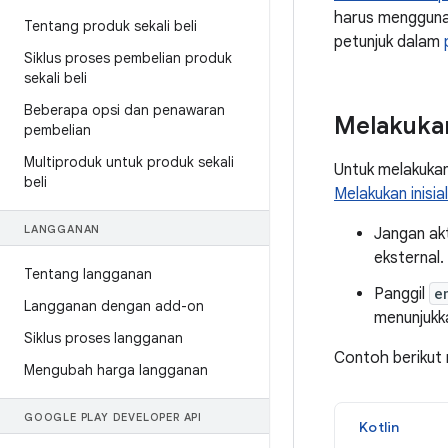
harus menggunaka
Tentang produk sekali beli
petunjuk dalam
Siklus proses pembelian produk
sekali beli
Beberapa opsi dan penawaran
Melakukan 
pembelian
Multiproduk untuk produk sekali
Untuk melakukan 
beli
Melakukan inisia
LANGGANAN
Jangan ak
eksternal.
Tentang langganan
Panggil
e
Langganan dengan add-on
menunjukka
Siklus proses langganan
Contoh berikut m
Mengubah harga langganan
GOOGLE PLAY DEVELOPER API
Kotlin