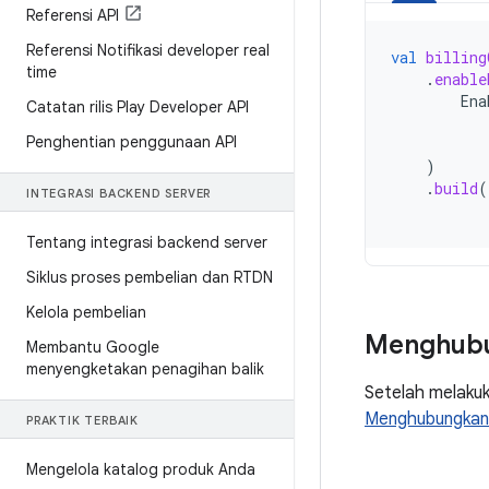
Referensi API
Referensi Notifikasi developer real
val
billing
time
.
enable
Ena
Catatan rilis Play Developer API
Penghentian penggunaan API
)
.
build
(
INTEGRASI BACKEND SERVER
Tentang integrasi backend server
Siklus proses pembelian dan RTDN
Kelola pembelian
Menghubu
Membantu Google
menyengketakan penagihan balik
Setelah melakuka
Menghubungkan 
PRAKTIK TERBAIK
Mengelola katalog produk Anda