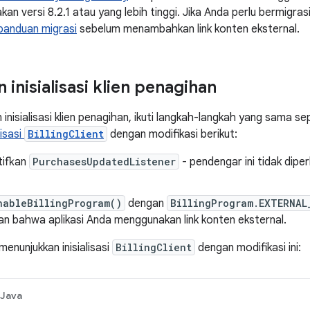
n versi 8.2.1 atau yang lebih tinggi. Jika Anda perlu bermigrasi 
panduan migrasi
sebelum menambahkan link konten eksternal.
inisialisasi klien penagihan
inisialisasi klien penagihan, ikuti langkah-langkah yang sama se
lisasi
BillingClient
dengan modifikasi berikut:
tifkan
PurchasesUpdatedListener
- pendengar ini tidak diper
nableBillingProgram()
dengan
BillingProgram.EXTERNAL
n bahwa aplikasi Anda menggunakan link konten eksternal.
enunjukkan inisialisasi
BillingClient
dengan modifikasi ini:
Java