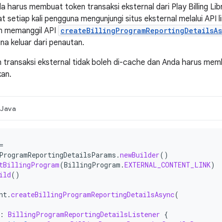
a harus membuat token transaksi eksternal dari Play Billing Lib
t setiap kali pengguna mengunjungi situs eksternal melalui API li
an memanggil API
createBillingProgramReportingDetailsA
a keluar dari penautan.
n transaksi eksternal tidak boleh di-cache dan Anda harus memb
kan.
Java
=
ProgramReportingDetailsParams
.
newBuilder
()
tBillingProgram
(
BillingProgram
.
EXTERNAL_CONTENT_LINK
)
ild
()
nt
.
createBillingProgramReportingDetailsAsync
(
:
BillingProgramReportingDetailsListener
{