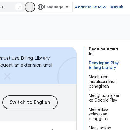
/
Android Studio
Masuk
Pada halaman
ini
ust use Billing Library
Penyiapan Play
equest an extension until
Billing Library
Melakukan
inisialisasi klien
penagihan
Menghubungkan
ke Google Play
Memeriksa
kelayakan
pengguna
Menyiapkan