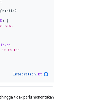
(
gDetails?
OK
)
{
errors.
nToken
 it to the
Integration
.
kt
ehingga tidak perlu menentukan