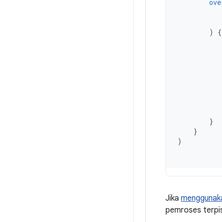
ove
)
{
}
}
)
Jika
menggunaka
pemroses terpi