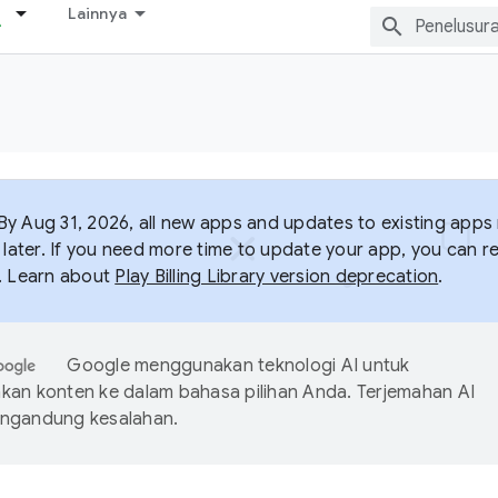
Lainnya
y Aug 31, 2026, all new apps and updates to existing apps m
 later. If you need more time to update your app, you can r
. Learn about
Play Billing Library version deprecation
.
Google menggunakan teknologi AI untuk
an konten ke dalam bahasa pilihan Anda. Terjemahan AI
ngandung kesalahan.