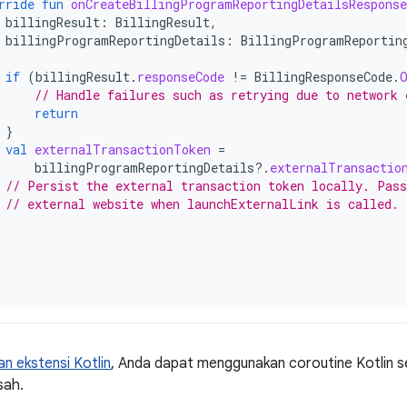
rride
fun
onCreateBillingProgramReportingDetailsResponse
billingResult
:
BillingResult
,
billingProgramReportingDetails
:
BillingProgramReportin
if
(
billingResult
.
responseCode
!=
BillingResponseCode
.
// Handle failures such as retrying due to network 
return
}
val
externalTransactionToken
=
billingProgramReportingDetails
?.
externalTransactio
// Persist the external transaction token locally. Pass
// external website when launchExternalLink is called.
n ekstensi Kotlin
, Anda dapat menggunakan coroutine Kotlin s
sah.