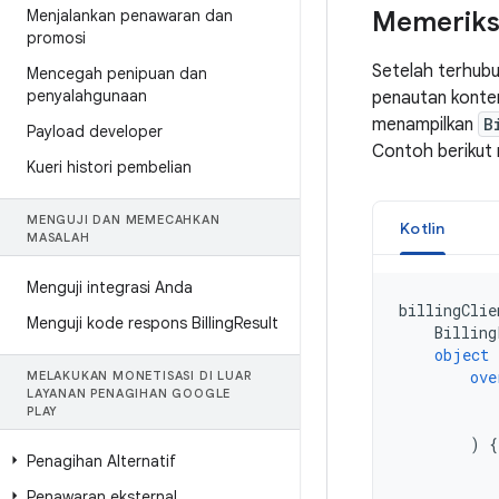
Menjalankan penawaran dan
Memeriks
promosi
Setelah terhub
Mencegah penipuan dan
penyalahgunaan
penautan konte
menampilkan
B
Payload developer
Contoh berikut 
Kueri histori pembelian
MENGUJI DAN MEMECAHKAN
Kotlin
MASALAH
Menguji integrasi Anda
billingClie
Menguji kode respons Billing
Result
Billing
object
ove
MELAKUKAN MONETISASI DI LUAR
LAYANAN PENAGIHAN GOOGLE
PLAY
)
{
Penagihan Alternatif
Penawaran eksternal