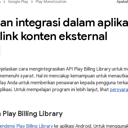
s
Google Play
Play Monetization
Apakah
n integrasi dalam aplika
link konten eksternal
jelaskan cara mengintegrasikan API Play Billing Library untuk m
g memenuhi syarat. Hal ini mencakup kemampuan untuk menautka
i Play Anda untuk memberikan penawaran kepada pengguna terkait
ikasi. Untuk mempelajari program ini lebih lanjut, lihat
persyar
Play Billing Library
densi Play Billing Library
ke aplikasi Android. Untuk mengguna