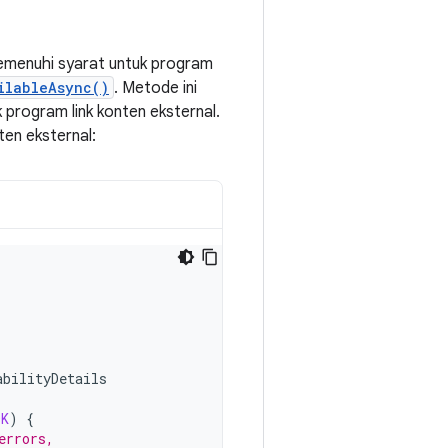
emenuhi syarat untuk program
ilableAsync()
. Metode ini
program link konten eksternal.
en eksternal:
abilityDetails
OK
)
{
errors,