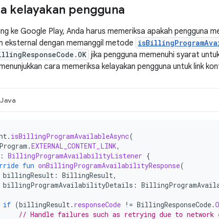
a kelayakan pengguna
ung ke Google Play, Anda harus memeriksa apakah pengguna m
n eksternal dengan memanggil metode
isBillingProgramAva
illingResponseCode.OK
jika pengguna memenuhi syarat untuk 
menunjukkan cara memeriksa kelayakan pengguna untuk link kont
Java
nt
.
isBillingProgramAvailableAsync
(
Program
.
EXTERNAL_CONTENT_LINK
,
:
BillingProgramAvailabilityListener
{
rride
fun
onBillingProgramAvailabilityResponse
(
billingResult
:
BillingResult
,
billingProgramAvailabilityDetails
:
BillingProgramAvail
if
(
billingResult
.
responseCode
!=
BillingResponseCode
.
// Handle failures such as retrying due to network 