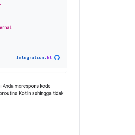
.
ernal
Integration
.
kt
asi Anda merespons kode
routine Kotlin sehingga tidak