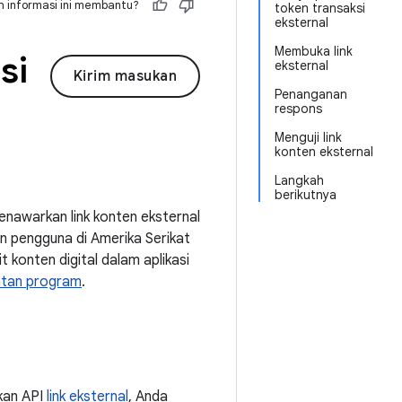
 informasi ini membantu?
token transaksi
eksternal
Membuka link
si
eksternal
Kirim masukan
Penanganan
respons
Menguji link
konten eksternal
Langkah
berikutnya
enawarkan link konten eksternal
n pengguna di Amerika Serikat
 konten digital dalam aplikasi
atan program
.
kan API
link eksternal
, Anda