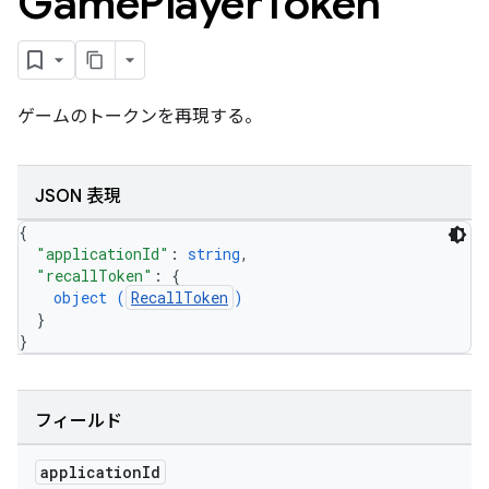
Game
Player
Token
ゲームのトークンを再現する。
JSON 表現
{
"applicationId"
: 
string
,
"recallToken"
: 
{
object (
RecallToken
)
}
}
フィールド
application
Id