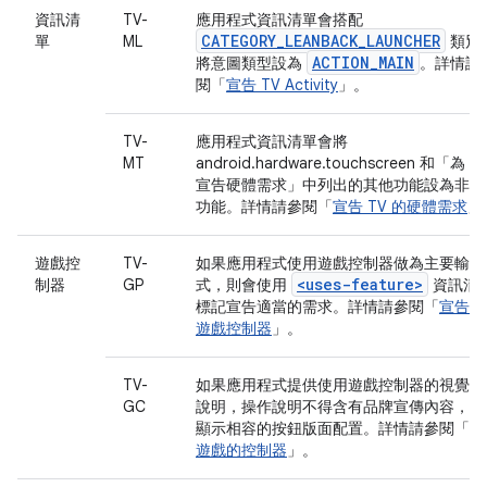
資訊清
TV-
應用程式資訊清單會搭配
CATEGORY_LEANBACK_LAUNCHER
單
ML
類別
ACTION_MAIN
將意圖類型設為
。詳情請
閱「
宣告 TV Activity
」。
TV-
應用程式資訊清單會將
MT
android.hardware.touchscreen 和「為 T
宣告硬體需求」中列出的其他功能設為非必
功能。詳情請參閱「
宣告 TV 的硬體需求
」
遊戲控
TV-
如果應用程式使用遊戲控制器做為主要輸入
<uses-feature>
制器
GP
式，則會使用
資訊清
標記宣告適當的需求。詳情請參閱「
宣告支
遊戲控制器
」。
TV-
如果應用程式提供使用遊戲控制器的視覺操
GC
說明，操作說明不得含有品牌宣傳內容，並
顯示相容的按鈕版面配置。詳情請參閱「
處
遊戲的控制器
」。