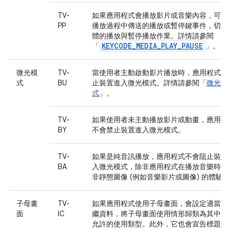
TV-
如果應用程式會播放影片或音樂內容，可根
PP
播放過程中傳送的播放或暫停鍵事件，切換
體的播放與暫停播放作業。詳情請參閱
KEYCODE_MEDIA_PLAY_PAUSE
「
」。
微光模
TV-
當使用者主動啟動影片播放時，應用程式會
式
BU
止裝置進入微光模式。詳情請參閱「
微光模
式
」。
TV-
如果使用者未主動播放影片或動畫，應用程
BY
不會禁止裝置進入微光模式。
TV-
如果是純音訊播放，應用程式不會阻止裝置
BA
入微光模式，除非應用程式在播放音樂時導
非靜態圖像 (例如音樂影片或圖像) 的體驗
子母畫
TV-
如果應用程式使用子母畫面，會設定適當的
面
IC
繼資料，將子母畫面使用情形歸類為其中一
允許的使用類型。此外，它也會宣告標題和