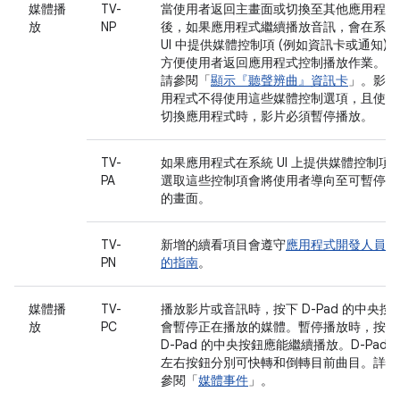
媒體播
TV-
當使用者返回主畫面或切換至其他應用程式
放
NP
後，如果應用程式繼續播放音訊，會在系統
UI 中提供媒體控制項 (例如資訊卡或通知)，
方便使用者返回應用程式控制播放作業。詳
請參閱「
顯示『聽聲辨曲』資訊卡
」。影片
用程式不得使用這些媒體控制選項，且使用
切換應用程式時，影片必須暫停播放。
TV-
如果應用程式在系統 UI 上提供媒體控制項
PA
選取這些控制項會將使用者導向至可暫停播
的畫面。
TV-
新增的續看項目會遵守
應用程式開發人員適
PN
的指南
。
媒體播
TV-
播放影片或音訊時，按下 D-Pad 的中央按
放
PC
會暫停正在播放的媒體。暫停播放時，按下
D-Pad 的中央按鈕應能繼續播放。D-Pad 
左右按鈕分別可快轉和倒轉目前曲目。詳情
參閱「
媒體事件
」。