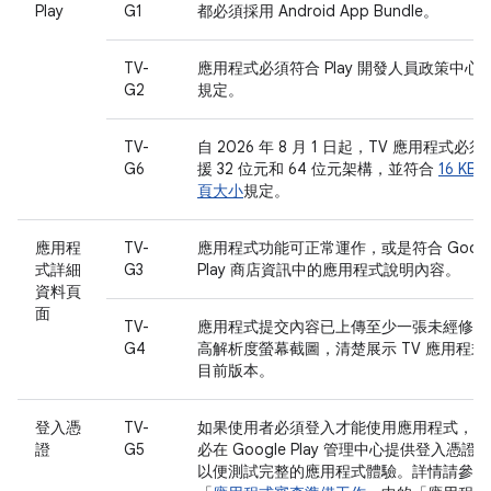
Play
G1
都必須採用 Android App Bundle。
TV-
應用程式必須符合 Play 開發人員政策中心
G2
規定。
TV-
自 2026 年 8 月 1 日起，TV 應用程式必須
G6
援 32 位元和 64 位元架構，並符合
16 KB 
頁大小
規定。
應用程
TV-
應用程式功能可正常運作，或是符合 Googl
式詳細
G3
Play 商店資訊中的應用程式說明內容。
資料頁
面
TV-
應用程式提交內容已上傳至少一張未經修改
G4
高解析度螢幕截圖，清楚展示 TV 應用程式
目前版本。
登入憑
TV-
如果使用者必須登入才能使用應用程式，請
證
G5
必在 Google Play 管理中心提供登入憑證
以便測試完整的應用程式體驗。詳情請參閱