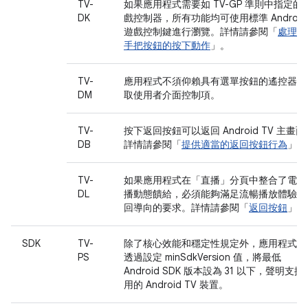
TV-
如果應用程式需要如 TV-GP 準則中指定的
DK
戲控制器，所有功能均可使用標準 Android
遊戲控制鍵進行瀏覽。詳情請參閱「
處理遊
手把按鈕的按下動作
」。
TV-
應用程式不須仰賴具有選單按鈕的遙控器，
DM
取使用者介面控制項。
TV-
按下返回按鈕可以返回 Android TV 主畫面
DB
詳情請參閱「
提供適當的返回按鈕行為
」。
TV-
如果應用程式在「直播」分頁中整合了電視
DL
播動態饋給，必須能夠滿足流暢播放體驗和
回導向的要求。詳情請參閱「
返回按鈕
」。
SDK
TV-
除了核心效能和穩定性規定外，應用程式還
PS
透過設定 minSdkVersion 值，將最低
Android SDK 版本設為 31 以下，聲明支援
用的 Android TV 裝置。