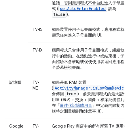
通話，否則應用程式不會自動進入子母畫面
setAutoEnterEnabled
式 (
設為
false
)。
TV-IS
如果裝置停用子母畫面模式，應用程式就不
顯示任何進入子母畫面的 UI。
TV-IX
應用程式只會使用子母畫面模式，繼續執行
行中的活動。在活動進行中或結束後，子母
面體驗不會鼓勵或促使使用者返回應用程式
全螢幕檢視畫面。
記憶體
TV-
如果是低 RAM 裝置
ActivityManager.isLowRamDevice(
ME
(
true
會傳回
)，前景應用程式的最大記憶
用量 (匿名 + 交換 + 圖像 + 檔案記憶體) 必
在「
最佳化記憶體用量
」中定義的限制內 (
括特定測量機制和注意事項)。
Google
TV-
Google Play 商店中的所有新舊 TV 應用程