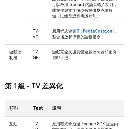
可以啟用 Gboard 的語音輸入功能，
或在搜尋文字欄位旁提供麥克風按
鈕，以觸發語音辨識功能。
MediaSession
TV-
應用程式會
實作
，
VC
整合播放和導覽的語音指令。
遊戲控
TV-
遊戲完全支援實體遊戲控制器和虛擬
制器
GF
遊戲手把。
第 1 級 - TV 差異化
類型
Test
說明
互動
TV-
應用程式會透過 Engage SDK 提交內