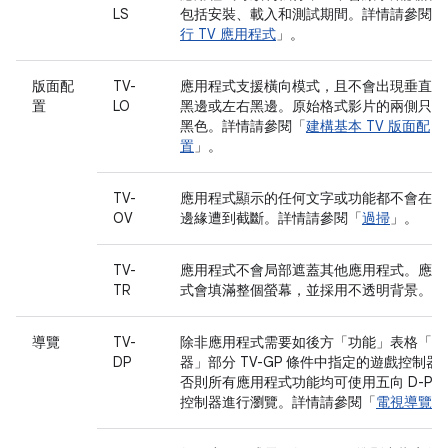
LS
包括安裝、載入和測試期間。詳情請參閱「
行 TV 應用程式
」。
版面配
TV-
應用程式支援橫向模式，且不會出現垂直上
置
LO
黑邊或左右黑邊。原始格式影片的兩側只能
黑色。詳情請參閱「
建構基本 TV 版面配
置
」。
TV-
應用程式顯示的任何文字或功能都不會在螢
OV
邊緣遭到截斷。詳情請參閱「
過掃
」。
TV-
應用程式不會局部遮蓋其他應用程式。應用
TR
式會填滿整個螢幕，並採用不透明背景。
導覽
TV-
除非應用程式需要如後方「功能」表格「控
DP
器」部分 TV-GP 條件中指定的遊戲控制器
否則所有應用程式功能均可使用五向 D-Pa
控制器進行瀏覽。詳情請參閱「
電視導覽
」