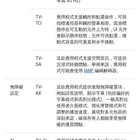
率為 50 Hz)
TV-
應用程式支援觸控和點選操作，可與
TO
指標遙控器和觸控螢幕相容。當游標
懸停在可互動的元件上方時，UI 元件
會顯示懸停狀態，元件可供點選，捲
動式容器則可垂直和水平捲動。
TV-
這款應用程式支援空間音訊，可提供
SA
沉浸式聆聽體驗。舉例來說，應用程
式可能會使用
IAMF
編碼解碼器。
無障礙
TV-
這款應用程式提供進階無障礙選項，
設定
AX
例如語音說明、顯示字幕 (包括偏好的
字幕樣式和高對比模式)、一般高對比
使用者介面模式、簡化導覽模式和可
調整的播放速度。展現對多元包容的
深刻承諾，確保所有人都能享受無障
礙的優質體驗。