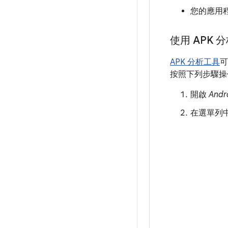
您的應用
使用 APK
APK 分析工具
可
按照下列步驟操
開啟
Andr
在選單列中，