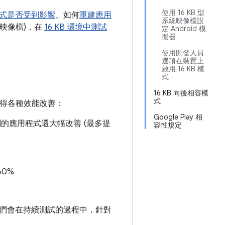
使用 16 KB 型
式是否受到影響
、如何
重建應用
系統映像檔設
 系統映像檔)，在
16 KB 環境中測試
定 Android 模
擬器
使用開發人員
選項在裝置上
啟用 16 KB 模
式
16 KB 向後相容模
式
獲得各種效能改善：
Google Play 相
測的應用程式還大幅改善 (最多提
容性規定
60%
們會在持續測試的過程中，針對