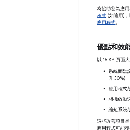
為協助您為應用
程式
(如適用)，以
應用程式
。
優點和效
以 16 KB
系統面臨記
升 30%)
應用程式啟
相機啟動速
縮短系統啟
這些改善項目是
應用程式可能獲