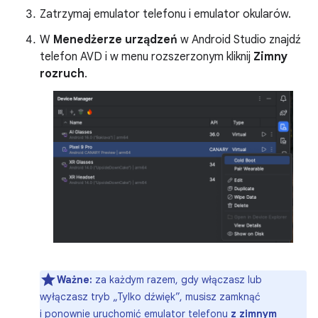
Zatrzymaj emulator telefonu i emulator okularów.
W
Menedżerze urządzeń
w Android Studio znajdź
telefon AVD i w menu rozszerzonym kliknij
Zimny
rozruch
.
Ważne:
za każdym razem, gdy włączasz lub
wyłączasz tryb „Tylko dźwięk”, musisz zamknąć
i ponownie uruchomić emulator telefonu
z zimnym