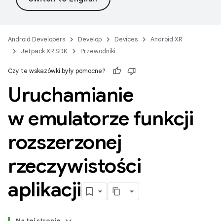
Android Developers
Develop
Devices
Android XR
Jetpack XR SDK
Przewodniki
Czy te wskazówki były pomocne?
Uruchamianie
w emulatorze funkcji
rozszerzonej
rzeczywistości
aplikacji
Na tej stronie