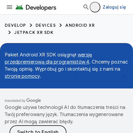
Zaloguj się
DEVELOP
DEVICES
ANDROID XR
JETPACK XR SDK
Pakiet Android XR SDK osiągnął
wersję
przedpremierową dla programistów 4
. Chcemy poznać
Twoją opinię. Wypróbuj go i skontaktuj się z nami na
stronie pomocy
.
Google używa technologii AI do tłumaczenia treści na
Twój preferowany język. Tłumaczenia wygenerowane
przez AI mogą zawierać błędy.