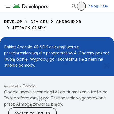
Zaloguj się
DEVELOP
DEVICES
ANDROID XR
JETPACK XR SDK
Pakiet Android XR SDK osiągnął
wersję
przedpremierową dla programistów 4
. Chcemy poznać
Twoją opinię. Wypróbuj go i skontaktuj się z nami na
stronie pomocy
.
Google używa technologii AI do tłumaczenia treści na
Twój preferowany język. Tłumaczenia wygenerowane
przez AI mogą zawierać błędy.