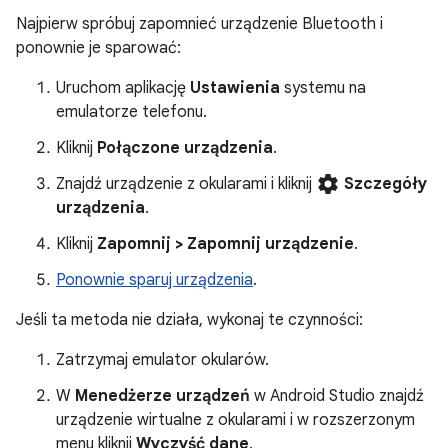
Najpierw spróbuj zapomnieć urządzenie Bluetooth i
ponownie je sparować:
Uruchom aplikację
Ustawienia
systemu na
emulatorze telefonu.
Kliknij
Połączone urządzenia
.
settings
Znajdź urządzenie z okularami i kliknij
Szczegóły
urządzenia
.
Kliknij
Zapomnij > Zapomnij urządzenie
.
Ponownie sparuj urządzenia
.
Jeśli ta metoda nie działa, wykonaj te czynności:
Zatrzymaj emulator okularów.
W
Menedżerze urządzeń
w Android Studio znajdź
urządzenie wirtualne z okularami i w rozszerzonym
menu kliknij
Wyczyść dane
.