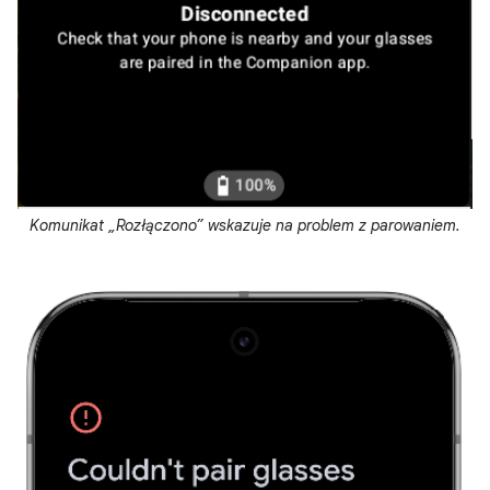
Komunikat „Rozłączono” wskazuje na problem z parowaniem.