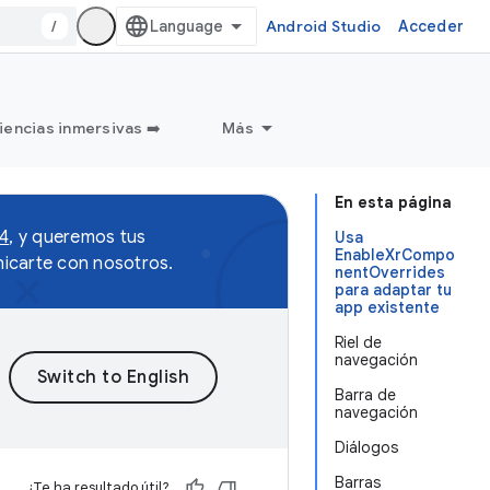
/
Android Studio
Acceder
iencias inmersivas ➡️
Más
En esta página
 4
, y queremos tus
Usa
EnableXrCompo
icarte con nosotros.
nentOverrides
para adaptar tu
app existente
Riel de
navegación
Barra de
navegación
Diálogos
Barras
¿Te ha resultado útil?