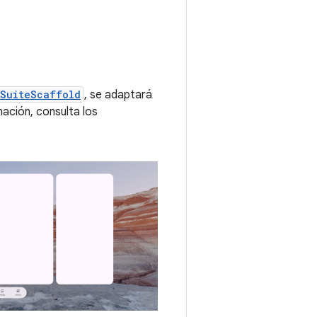
nSuiteScaffold
, se adaptará
ación, consulta los