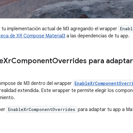
 tu implementación actual de M3 agregando el wrapper
Enabl
oteca de XR Compose Material3
a las dependencias de tu app.
e
Xr
Component
Overrides para adaptar
Compose de M3 dentro del wrapper
EnableXrComponentOverr
 realidad extendida. Este wrapper te permite elegir los compo
miento.
per
EnableXrComponentOverrides
para adaptar tu app a Mat