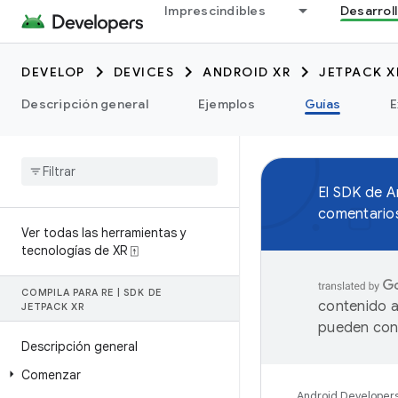
Imprescindibles
Desarrol
DEVELOP
DEVICES
ANDROID XR
JETPACK X
Descripción general
Ejemplos
Guías
E
El SDK de 
comentarios
Ver todas las herramientas y
tecnologías de XR ⍐
COMPILA PARA RE
|
SDK DE
contenido a
JETPACK XR
pueden cont
Descripción general
Comenzar
Android Developer