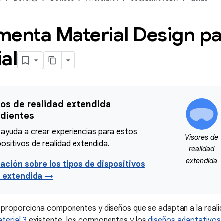
enta Material Design pa
al
vos de realidad extendida
dientes
 ayuda a crear experiencias para estos
Visores de
positivos de realidad extendida.
realidad
extendida
ación sobre los tipos de dispositivos
d extendida →
 proporciona componentes y diseños que se adaptan a la reali
terial 3
existente, los componentes y los
diseños adaptativos