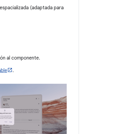
espacializada (adaptada para
ción al componente.
able
.