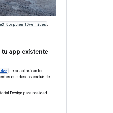
eXrComponentOverrides
.
 tu app existente
ides
se adaptará en los
nentes que deseas excluir de
erial Design para realidad