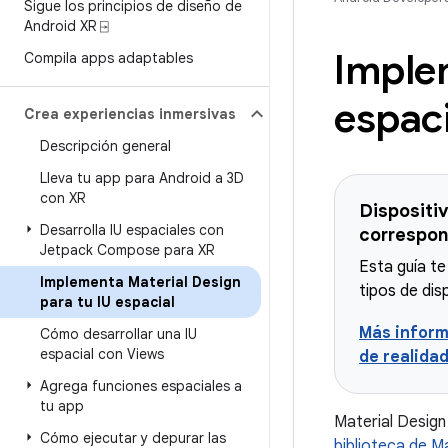
Sigue los principios de diseño de
Android XR ⍈
Implem
Compila apps adaptables
espaci
Crea experiencias inmersivas
Descripción general
Lleva tu app para Android a 3D
con XR
Dispositi
Desarrolla IU espaciales con
correspon
Jetpack Compose para XR
Esta guía te
Implementa Material Design
tipos de dis
para tu IU espacial
Más inform
Cómo desarrollar una IU
espacial con Views
de realida
Agrega funciones espaciales a
tu app
Material Design
Cómo ejecutar y depurar las
biblioteca de Ma