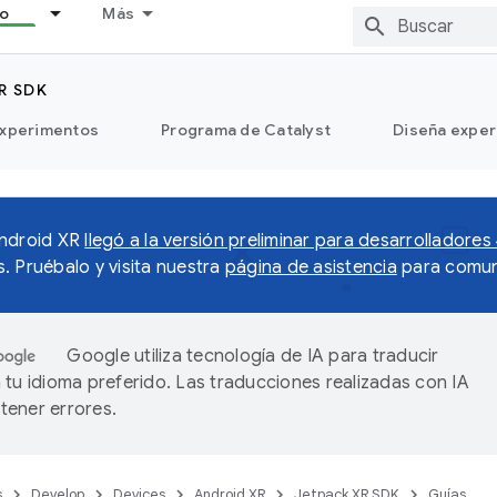
lo
Más
R SDK
xperimentos
Programa de Catalyst
Diseña exper
Android XR
llegó a la versión preliminar para desarrolladores
. Pruébalo y visita nuestra
página de asistencia
para comun
Google utiliza tecnología de IA para traducir
 tu idioma preferido. Las traducciones realizadas con IA
ener errores.
s
Develop
Devices
Android XR
Jetpack XR SDK
Guías