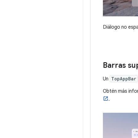
Diálogo no espa
Barras su
Un
TopAppBar
Obtén más info
.