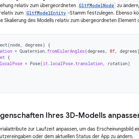
rehung relativ zum übergeordneten
GltfModelNode
zu ändern
 relativ zum
GltfModelEntity
-Stamm festzulegen. Ebenso kön
e Skalierung des Modells relativ zum übergeordneten Element
ect
(
node
,
degrees
)
{
ation
=
Quaternion
.
fromEulerAngles
(
degrees
,
0f
,
degrees
et
{
localPose
=
Pose
(
it
.
localPose
.
translation
,
rotation
)
igenschaften Ihres 3D-Modells anpasse
rialattribute zur Laufzeit anpassen, um das Erscheinungsbild 
utzereingaben oder dem aktuellen Status der App zu ändern.