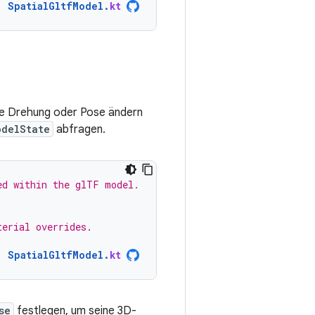
SpatialGltfModel
.
kt
wie Drehung oder Pose ändern
odelState
abfragen.
ed within the glTF model.
terial overrides.
SpatialGltfModel
.
kt
se
festlegen, um seine 3D-