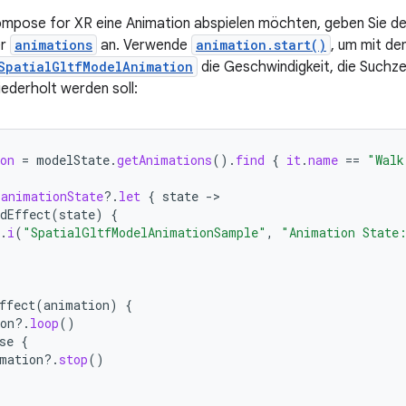
mpose for XR eine Animation abspielen möchten, geben Sie de
er
animations
an. Verwende
animation.start()
, um mit de
SpatialGltfModelAnimation
die Geschwindigkeit, die Suchze
iederholt werden soll:
on
=
modelState
.
getAnimations
().
find
{
it
.
name
==
"Walk
.
animationState
?.
let
{
state
-
dEffect
(
state
)
{
.
i
(
"SpatialGltfModelAnimationSample"
,
"Animation State
ffect
(
animation
)
{
on
?.
loop
()
se
{
mation
?.
stop
()