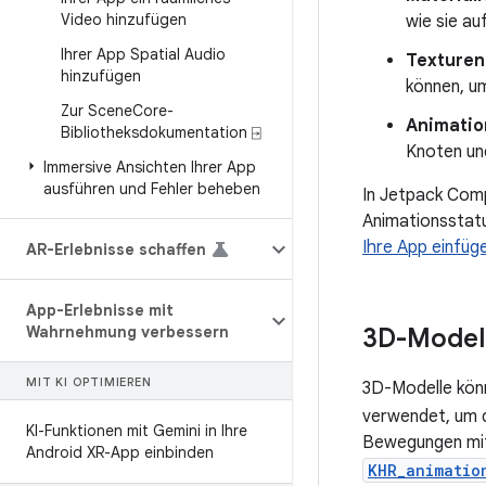
Video hinzufügen
wie sie au
Ihrer App Spatial Audio
Texturen
hinzufügen
können, um
Zur Scene
Core-
Animati
Bibliotheksdokumentation ⍈
Knoten un
Immersive Ansichten Ihrer App
ausführen und Fehler beheben
In Jetpack Com
Animationsstat
Ihre App einfüg
AR-Erlebnisse schaffen
App-Erlebnisse mit
Wahrnehmung verbessern
3D-Modell
MIT KI OPTIMIEREN
3D-Modelle könn
verwendet, um d
KI-Funktionen mit Gemini in Ihre
Bewegungen mit 
Android XR-App einbinden
KHR_animatio