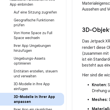
Materialeigensc
App einbinden
Aussehen und Ve
Auf eine Sitzung zugreifen
Geografische Funktionen
prüfen
3D-Objekt
Von Home Space zu Full
Space wechseln
Das Jetpack XR
Ihrer App Umgebungen
rendert diese O
hinzufügen
(zusammen mit 
Umgebungs-Assets
ist ein Standar
optimieren
besteht aus ein
Entitäten erstellen
,
steuern
Hier sind die w
und verwalten
3D‑Modelle in Ihre App
Knoten
: 
einfügen
Drehung u
3D-Modelle in Ihrer App
Meshes
:
anpassen
Material
Ihrer App ein räumliches