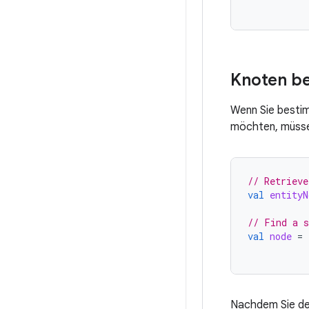
Knoten be
Wenn Sie bestim
möchten, müssen
// Retrieve
val
entityN
// Find a s
val
node
=
Nachdem Sie den