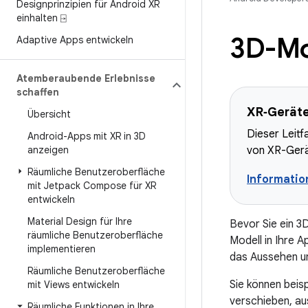
Designprinzipien für Android XR
einhalten ⍈
3D-Mo
Adaptive Apps entwickeln
Atemberaubende Erlebnisse
schaffen
XR‑Geräte,
Übersicht
Dieser Leitf
Android-Apps mit XR in 3D
anzeigen
von XR-Gerä
Räumliche Benutzeroberfläche
Informati
mit Jetpack Compose für XR
entwickeln
Material Design für Ihre
Bevor Sie ein 3
räumliche Benutzeroberfläche
Modell in Ihre A
implementieren
das Aussehen u
Räumliche Benutzeroberfläche
Sie können beis
mit Views entwickeln
verschieben, au
Räumliche Funktionen in Ihre