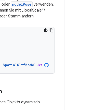
, oder
modelPose
verwenden,
nen Sie mit „localScale“/
 oder Stamm ändern.
)
SpatialGltfModel
.
kt
n
eines Objekts dynamisch