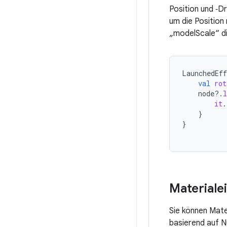
Position und ‑D
um die Position
„modelScale“ di
LaunchedEff
val
rot
node
?.
l
it
.
}
}
Materiale
Sie können Mate
basierend auf N