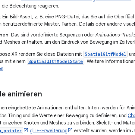
f die Beleuchtung reagieren.
: Ein Bild-Asset, z. B. eine PNG-Datei, das Sie auf die Oberfl
 benutzerdefinierte Muster, Farben, Details oder andere visuell
onen
: Das sind vordefinierte Sequenzen oder
Animations-Track
d Meshes enthalten, um den Eindruck von Bewegung im Zeitverl
pose XR rendern Sie diese Dateien mit
SpatialGltfModel
und
us mit einem
SpatialGltfModelState
. Weitere Informationen
en
.
e animieren
en eingebettete Animationen enthalten. Intern werden für An
as Timing und die Werte einer Bewegung zu definieren, und
Ch
einzelnen Knoten und Meshes zu verbinden. Skelett- und Materi
n_pointer
glTF-Erweiterung
erstellt wurden, werden im 