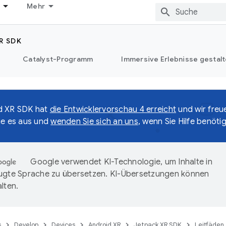
Mehr
R SDK
Catalyst-Programm
Immersive Erlebnisse gestalt
d XR SDK hat
die Entwicklervorschau 4 erreicht
und wir freu
ie es aus und
wenden Sie sich an uns
, wenn Sie Hilfe benöti
Google verwendet KI-Technologie, um Inhalte in
ugte Sprache zu übersetzen. KI-Übersetzungen können
lten.
s
Develop
Devices
Android XR
Jetpack XR SDK
Leitfäden