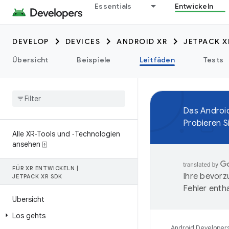
Essentials
Entwickeln
DEVELOP
DEVICES
ANDROID XR
JETPACK X
Übersicht
Beispiele
Leitfäden
Tests
Das Androi
Probieren S
Alle XR-Tools und ‑Technologien
ansehen ⍐
FÜR XR ENTWICKELN
|
Ihre bevorz
JETPACK XR SDK
Fehler entha
Übersicht
Los gehts
Android Developer