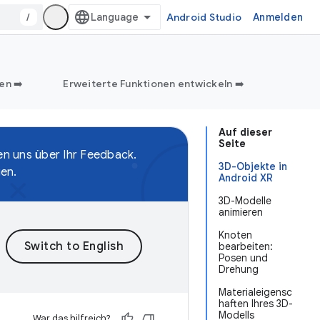
/
Android Studio
Anmelden
en ➡️
Erweiterte Funktionen entwickeln ➡️
Auf dieser
Seite
en uns über Ihr Feedback.
3D-Objekte in
gen.
Android XR
3D-Modelle
animieren
Knoten
bearbeiten:
Posen und
Drehung
Materialeigensc
haften Ihres 3D-
Modells
War das hilfreich?