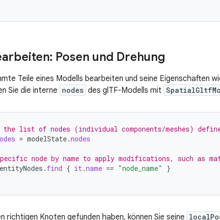
arbeiten: Posen und Drehung
mte Teile eines Modells bearbeiten und seine Eigenschaften 
 Sie die interne
nodes
des glTF-Modells mit
SpatialGltfM
 the list of nodes (individual components/meshes) defin
odes
=
modelState
.
nodes
pecific node by name to apply modifications, such as ma
entityNodes
.
find
{
it
.
name
==
"node_name"
}
 richtigen Knoten gefunden haben, können Sie seine
localPo