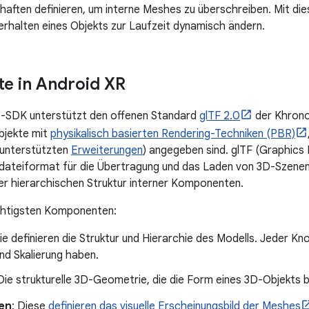
haften definieren, um interne Meshes zu überschreiben. Mit di
rhalten eines Objekts zur Laufzeit dynamisch ändern.
e in Android XR
-SDK unterstützt den offenen Standard
glTF 2.0
der Khrono
bjekte mit
physikalisch basierten Rendering-Techniken (PBR)
unterstützten
Erweiterungen
) angegeben sind. glTF (Graphics
ddateiformat für die Übertragung und das Laden von 3D-Szenen
er hierarchischen Struktur interner Komponenten.
ichtigsten Komponenten:
Sie definieren die Struktur und Hierarchie des Modells. Jeder Kn
nd Skalierung haben.
 Die strukturelle 3D-Geometrie, die die Form eines 3D-Objekts b
ien
: Diese
definieren das visuelle Erscheinungsbild der Meshes