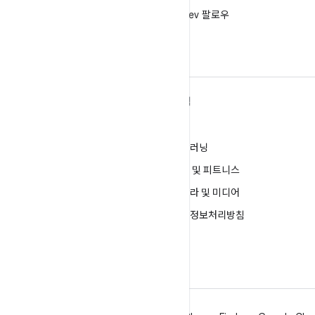
X
X에서 @AndroidDev 팔로우
ANDROID 자세히 알아보기
탐색
Android
게임
엔터프라이즈용 Android
머신러닝
보안
건강 및 피트니스
소스
카메라 및 미디어
뉴스
개인정보처리방침
블로그
5G
팟캐스트