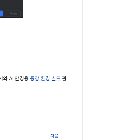
서와 AI 안경용
증강 환경 빌드
관
다음