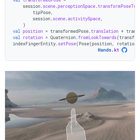
session
.
scene
.
perceptionSpace
.
transformPoseTo
(
tipPose
,
session
.
scene
.
activitySpace
,
)
val
position
=
transformedPose
.
translation
+
trans
val
rotation
=
Quaternion
.
fromLookTowards
(
transfor
indexFingerEntity
.
setPose
(
Pose
(
position
,
rotation
)
Hands
.
kt