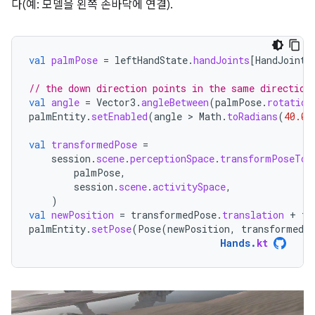
다(예: 모델을 왼쪽 손바닥에 연결).
val
palmPose
=
leftHandState
.
handJoints
[
HandJointT
// the down direction points in the same direction
val
angle
=
Vector3
.
angleBetween
(
palmPose
.
rotation
palmEntity
.
setEnabled
(
angle
 > 
Math
.
toRadians
(
40.0
)
val
transformedPose
=
session
.
scene
.
perceptionSpace
.
transformPoseTo
(
palmPose
,
session
.
scene
.
activitySpace
,
)
val
newPosition
=
transformedPose
.
translation
+
tr
palmEntity
.
setPose
(
Pose
(
newPosition
,
transformedP
Hands
.
kt