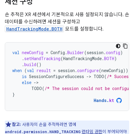
세션 구성
손 추적은 XR 세션에서 기본적으로 사용 설정되지 않습니다. 손
데이터를 수신하려면 세션을 구성하고
HandTrackingMode.BOTH
모드를 설정합니다.
val
newConfig
=
Config
.
Builder
(
session
.
config
)
.
setHandTracking
(
HandTrackingMode
.
BOTH
)
.
build
()
when
(
val
result
=
session
.
configure
(
newConfig
))
{
is
SessionConfigureSuccess
-
>
TODO
(
/* Success!
else
-
TODO
(
/* The session could not be configure
}
Hands
.
kt
참고:
사용자의 손을 추적하려면 앱에
런타임 권한
이 부여되어야
android.permission.HAND_TRACKING