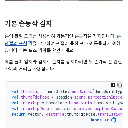
기본 손동작 감지
손의 관절 포즈를 사용하여 기본적인 손동작을 감지합니다.
손
관절의 규칙
을 참고하여 관절이 특정 포즈로 등록되기 위해
있어야 하는 포즈 범위를 확인하세요.
예를 들어 엄지와 검지로 핀치를 감지하려면 두 손가락 끝 관절
사이의 거리를 사용합니다.
val
thumbTip
=
handState
.
handJoints
[
HandJointType
.
val
thumbTipPose
=
session
.
scene
.
perceptionSpace
.
t
val
indexTip
=
handState
.
handJoints
[
HandJointType
.
val
indexTipPose
=
session
.
scene
.
perceptionSpace
.
t
return
Vector3
.
distance
(
thumbTipPose
.
translation
,
Hands
.
kt