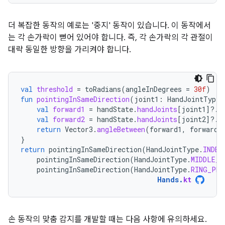
더 복잡한 동작의 예로는 '중지' 동작이 있습니다. 이 동작에서
는 각 손가락이 뻗어 있어야 합니다. 즉, 각 손가락의 각 관절이
대략 동일한 방향을 가리켜야 합니다.
val
threshold
=
toRadians
(
angleInDegrees
=
30f
)
fun
pointingInSameDirection
(
joint1
:
HandJointType
,
val
forward1
=
handState
.
handJoints
[
joint1
]?.
f
val
forward2
=
handState
.
handJoints
[
joint2
]?.
f
return
Vector3
.
angleBetween
(
forward1
,
forward2
}
return
pointingInSameDirection
(
HandJointType
.
INDEX
pointingInSameDirection
(
HandJointType
.
MIDDLE_P
pointingInSameDirection
(
HandJointType
.
RING_PRO
Hands
.
kt
손 동작의 맞춤 감지를 개발할 때는 다음 사항에 유의하세요.