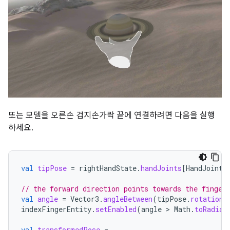
또는 모델을 오른손 검지손가락 끝에 연결하려면 다음을 실행
하세요.
val
tipPose
=
rightHandState
.
handJoints
[
HandJointT
// the forward direction points towards the finger
val
angle
=
Vector3
.
angleBetween
(
tipPose
.
rotation
indexFingerEntity
.
setEnabled
(
angle
 > 
Math
.
toRadian
val
transformedPose
=