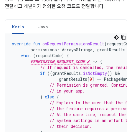
전달하고 개발자가 정의한 요청 코드도 전달합니다.
Kotlin
Java
override
fun
onRequestPermissionsResult
(
requestCod
permissions
:
Array<String>
,
grantResults
:
when
(
requestCode
)
{
PERMISSION_REQUEST_CODE
-
>
{
// If request is cancelled, the result
if
((
grantResults
.
isNotEmpty
()
grantResults
[
0
]
==
PackageMana
// Permission is granted. Continue
// in your app.
}
else
{
// Explain to the user that the fea
// the feature requires a permissi
// At the same time, respect the u
// system settings in an effort to
// their decision.