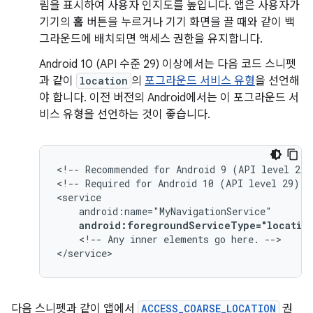
림을 표시하여 사용자 인지도를 높입니다. 앱은 사용자가
기기의
홈
버튼을 누르거나 기기 화면을 끌 때와 같이 백
그라운드에 배치되면 액세스 권한을 유지합니다.
Android 10 (API 수준 29) 이상에서는 다음 코드 스니펫
과 같이
location
의
포그라운드 서비스 유형
을 선언해
야 합니다. 이전 버전의 Android에서는 이 포그라운드 서
비스 유형을 선언하는 것이 좋습니다.
<!--
Recommended
for
Android
9
(API
level
28)
<!--
Required
for
Android
10
(API
level
29)
a
android:foregroundServiceType="locatio
<!--
Any
inner
elements
go
here.
-->

</service>
다음 스니펫과 같이 앱에서
ACCESS_COARSE_LOCATION
권