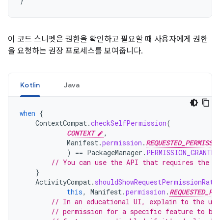
}
이 코드 스니펫은 권한을 확인하고 필요할 때 사용자에게 권한
을 요청하는 권장 프로세스를 보여줍니다.
Kotlin
Java
when
{
ContextCompat
.
checkSelfPermission
(
CONTEXT
,
Manifest
.
permission
.
REQUESTED_PERMISSI
)
==
PackageManager
.
PERMISSION_GRANTED
// You can use the API that requires the p
}
ActivityCompat
.
shouldShowRequestPermissionRati
this
,
Manifest
.
permission
.
REQUESTED_PE
// In an educational UI, explain to the use
// permission for a specific feature to be