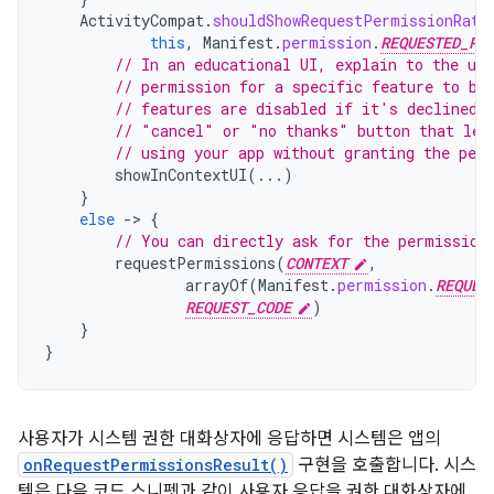
ActivityCompat
.
shouldShowRequestPermissionRati
this
,
Manifest
.
permission
.
REQUESTED_PE
// In an educational UI, explain to the use
// permission for a specific feature to be
// features are disabled if it's declined.
// "cancel" or "no thanks" button that let
// using your app without granting the per
showInContextUI
(...)
}
else
-
>
{
// You can directly ask for the permission
requestPermissions
(
CONTEXT
,
arrayOf
(
Manifest
.
permission
.
REQUES
REQUEST_CODE
)
}
}
사용자가 시스템 권한 대화상자에 응답하면 시스템은 앱의
onRequestPermissionsResult()
구현을 호출합니다. 시스
템은 다음 코드 스니펫과 같이 사용자 응답을 권한 대화상자에