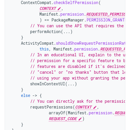
ContextCompat
.
checkSelfPermission
(
CONTEXT
,
Manifest
.
permission
.
REQUESTED_PERMISSI
)
==
PackageManager
.
PERMISSION_GRANTED
// You can use the API that requires the p
performAction
(...)
}
ActivityCompat
.
shouldShowRequestPermissionRati
this
,
Manifest
.
permission
.
REQUESTED_PE
// In an educational UI, explain to the use
// permission for a specific feature to be
// features are disabled if it's declined.
// "cancel" or "no thanks" button that let
// using your app without granting the per
showInContextUI
(...)
}
else
-
>
{
// You can directly ask for the permission
requestPermissions
(
CONTEXT
,
arrayOf
(
Manifest
.
permission
.
REQUES
REQUEST_CODE
)
}