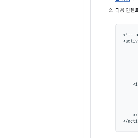
다음 인텐트
<!--
<activ
</
</acti