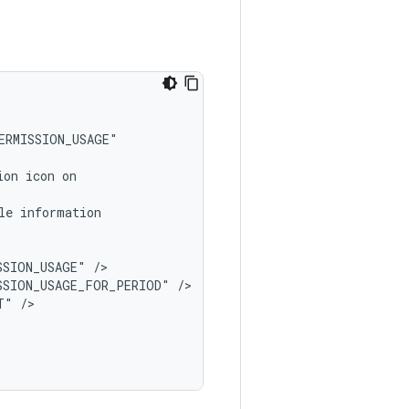
ion
icon
le
SSION_USAGE"
SSION_USAGE_FOR_PERIOD"
T"