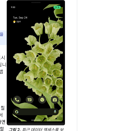
경을
표시
됩니
앱
겹칠
서
하면
성할
그림 2.
최근 데이터 액세스를 보