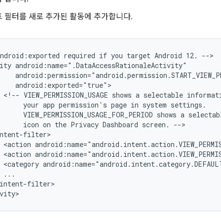
 필터를 새로 추가된 활동에 추가합니다.
android:exported
required
if
you
target
Android
12.
-->

ity
<!--
VIEW_PERMISSION_USAGE
shows
a
selectable
informat
your
app
permission's
page
in
system
VIEW_PERMISSION_USAGE_FOR_PERIOD
shows
a
selectab
icon
on
the
Privacy
Dashboard
screen.
<action
android:name="android.intent.action.VIEW_PERMI
<action
android:name="android.intent.action.VIEW_PERMI
<category
android:name="android.intent.category.DEFAUL
intent-filter>

vity>