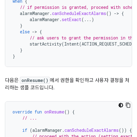
when
{
// if permission is granted, proceed with sched
alarmManager
.
canScheduleExactAlarms
()
-
>
{
alarmManager
.
setExact
(...)
}
else
-
>
{
// ask users to grant the permission in the
startActivity
(
Intent
(
ACTION_REQUEST_SCHEDUL
}
}
다음은
onResume()
에서 권한을 확인하고 사용자 결정을 처
리하는 샘플 코드입니다.
override
fun
onResume
()
{
// ...
if
(
alarmManager
.
canScheduleExactAlarms
())
{
// proceed with the action (setting exact 