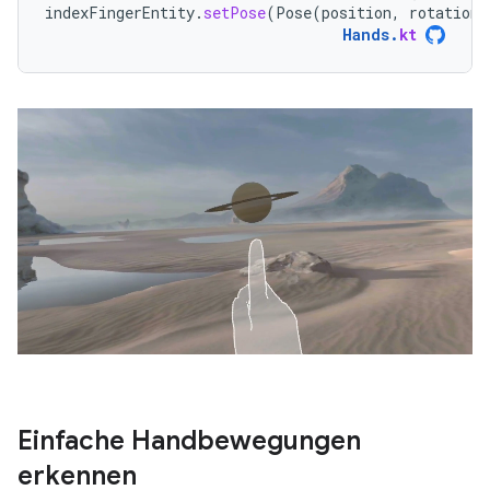
indexFingerEntity
.
setPose
(
Pose
(
position
,
rotation
)
Hands
.
kt
Einfache Handbewegungen
erkennen