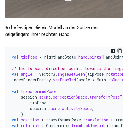
So befestigen Sie ein Modell an der Spitze des
Zeigefingers Ihrer rechten Hand:
val
tipPose
=
rightHandState
.
handJoints
[
HandJointT
// the forward direction points towards the finger
val
angle
=
Vector3
.
angleBetween
(
tipPose
.
rotation
indexFingerEntity
.
setEnabled
(
angle
 > 
Math
.
toRadian
val
transformedPose
=
session
.
scene
.
perceptionSpace
.
transformPoseTo
(
tipPose
,
session
.
scene
.
activitySpace
,
)
val
position
=
transformedPose
.
translation
+
trans
val
rotation
=
Quaternion
.
fromLookTowards
(
transfor