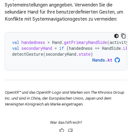
Systemeinstellungen angegeben. Verwenden Sie die
sekundäre Hand für Ihre benutzerdefinierten Gesten, um
Konflikte mit Systemnavigationsgesten zu vermeiden:
val
handedness
=
Hand
.
getPrimaryHandSide
(
activity
.
val
secondaryHand
=
if
(
handedness
==
HandSide
.
LEF
detectGesture
(
secondaryHand
.
state
)
Hands
.
kt
OpenXR™ und das OpenXR-Logo sind Marken von The Khronos Group
Inc. und sind in China, der Europäischen Union, Japan und dem
Vereinigten Königreich als Marke eingetragen.
War das hilfreich?