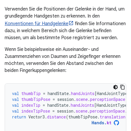
Verwenden Sie die Positionen der Gelenke in der Hand, um
grundlegende Handgesten zu erkennen. In den
Konventionen für Handgelenke
finden Sie Informationen
dazu, in welchem Bereich sich die Gelenke befinden
müssen, um als bestimmte Pose registriert zu werden.
Wenn Sie beispielsweise ein Auseinander- und
Zusammenziehen von Daumen und Zeigefinger erkennen
möchten, verwenden Sie den Abstand zwischen den
beiden Fingerkuppengelenken:
val
thumbTip
=
handState
.
handJoints
[
HandJointType
.
val
thumbTipPose
=
session
.
scene
.
perceptionSpace
.
t
val
indexTip
=
handState
.
handJoints
[
HandJointType
.
val
indexTipPose
=
session
.
scene
.
perceptionSpace
.
t
return
Vector3
.
distance
(
thumbTipPose
.
translation
,
Hands
.
kt