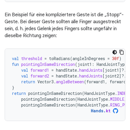
Ein Beispiel für eine kompliziertere Geste ist die „Stopp“-
Geste. Bei dieser Geste sollten alle Finger ausgestreckt
sein, d. h. jedes Gelenk jedes Fingers sollte ungefähr in
dieselbe Richtung zeigen:
val
threshold
=
toRadians
(
angleInDegrees
=
30f
)
fun
pointingInSameDirection
(
joint1
:
HandJointType
,
val
forward1
=
handState
.
handJoints
[
joint1
]?.
f
val
forward2
=
handState
.
handJoints
[
joint2
]?.
f
return
Vector3
.
angleBetween
(
forward1
,
forward2
}
return
pointingInSameDirection
(
HandJointType
.
INDEX
pointingInSameDirection
(
HandJointType
.
MIDDLE_P
pointingInSameDirection
(
HandJointType
.
RING_PRO
Hands
.
kt