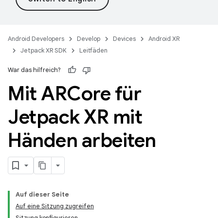
Android Developers
Develop
Devices
Android XR
Jetpack XR SDK
Leitfäden
War das hilfreich?
Mit ARCore für
Jetpack XR mit
Händen arbeiten
Auf dieser Seite
Auf eine Sitzung zugreifen
Sitzung konfigurieren