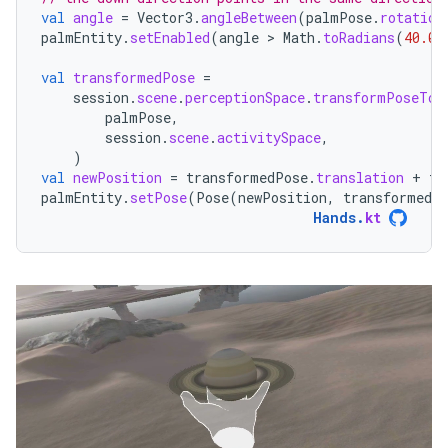
val
angle
=
Vector3
.
angleBetween
(
palmPose
.
rotation
palmEntity
.
setEnabled
(
angle
 > 
Math
.
toRadians
(
40.0
)
val
transformedPose
=
session
.
scene
.
perceptionSpace
.
transformPoseTo
(
palmPose
,
session
.
scene
.
activitySpace
,
)
val
newPosition
=
transformedPose
.
translation
+
tr
palmEntity
.
setPose
(
Pose
(
newPosition
,
transformedP
Hands
.
kt