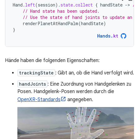
Hand
.
left
(
session
).
state
.
collect
{
handState
-
>
//
// Hand state has been updated.
// Use the state of hand joints to update an e
renderPlanetAtHandPalm
(
handState
)
}
Hands
.
kt
Hände haben die folgenden Eigenschaften:
trackingState
: Gibt an, ob die Hand verfolgt wird.
handJoints
: Eine Zuordnung von Handgelenken zu
Posen. Handgelenk-Posen werden durch die
OpenXR-Standards
angegeben.