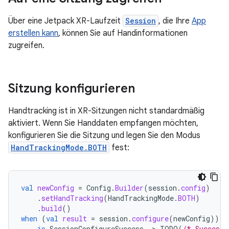
Über eine Jetpack XR-Laufzeit
Session
, die Ihre
App
erstellen kann
, können Sie auf Handinformationen
zugreifen.
Sitzung konfigurieren
Handtracking ist in XR-Sitzungen nicht standardmäßig
aktiviert. Wenn Sie Handdaten empfangen möchten,
konfigurieren Sie die Sitzung und legen Sie den Modus
HandTrackingMode.BOTH
fest:
val
newConfig
=
Config
.
Builder
(
session
.
config
)
.
setHandTracking
(
HandTrackingMode
.
BOTH
)
.
build
()
when
(
val
result
=
session
.
configure
(
newConfig
))
{
is
SessionConfigureSuccess
-
>
TODO
(
/* Success!