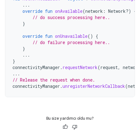
...
override
fun
onAvailable
(
network
:
Network?)
{
// do success processing here..
}
override
fun
onUnavailable
()
{
// do failure processing here..
}
...
}
connectivityManager
.
requestNetwork
(
request
,
networ
...
// Release the request when done.
connectivityManager
.
unregisterNetworkCallback
(
netw
Bu size yardımcı oldu mu?