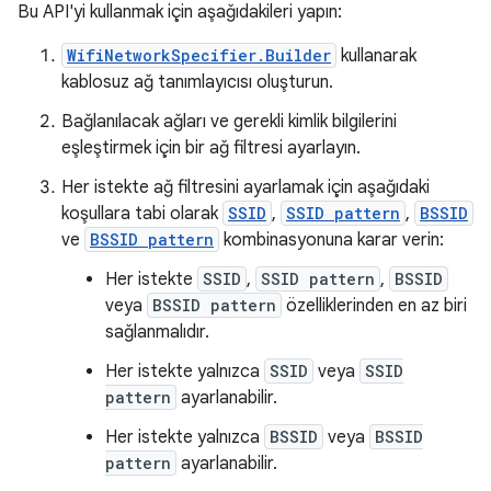
Bu API'yi kullanmak için aşağıdakileri yapın:
WifiNetworkSpecifier.Builder
kullanarak
kablosuz ağ tanımlayıcısı oluşturun.
Bağlanılacak ağları ve gerekli kimlik bilgilerini
eşleştirmek için bir ağ filtresi ayarlayın.
Her istekte ağ filtresini ayarlamak için aşağıdaki
koşullara tabi olarak
SSID
,
SSID pattern
,
BSSID
ve
BSSID pattern
kombinasyonuna karar verin:
Her istekte
SSID
,
SSID pattern
,
BSSID
veya
BSSID pattern
özelliklerinden en az biri
sağlanmalıdır.
Her istekte yalnızca
SSID
veya
SSID
pattern
ayarlanabilir.
Her istekte yalnızca
BSSID
veya
BSSID
pattern
ayarlanabilir.