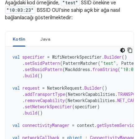
Aşağıdaki kod örneğinde,
"test"
SSID önekine ve
"10:03:23"
BSSID OUI'sine sahip açık bir ağa nasıl
bağlanılacağı gösterilmektedir:
Kotlin
Java
val
specifier
=
WifiNetworkSpecifier
.
Builder
()
.
setSsidPattern
(
PatternMatcher
(
"test"
,
Pattern
.
setBssidPattern
(
MacAddress
.
fromString
(
"10:03:
.
build
()
val
request
=
NetworkRequest
.
Builder
()
.
addTransportType
(
NetworkCapabilities
.
TRANSPOR
.
removeCapability
(
NetworkCapabilities
.
NET_CAPA
.
setNetworkSpecifier
(
specifier
)
.
build
()
val
connectivityManager
=
context
.
getSystemService
val
networkCallback
=
object
:
ConnectivityManager