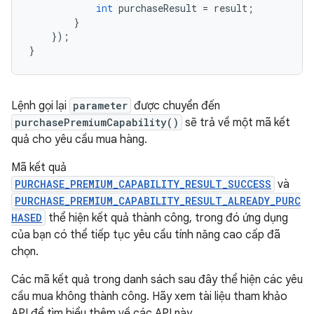
int
purchaseResult
=
result
;
}
});
}
Lệnh gọi lại
parameter
được chuyển đến
purchasePremiumCapability()
sẽ trả về một mã kết
quả cho yêu cầu mua hàng.
Mã kết quả
PURCHASE_PREMIUM_CAPABILITY_RESULT_SUCCESS
và
PURCHASE_PREMIUM_CAPABILITY_RESULT_ALREADY_PURC
HASED
thể hiện kết quả thành công, trong đó ứng dụng
của bạn có thể tiếp tục yêu cầu tính năng cao cấp đã
chọn.
Các mã kết quả trong danh sách sau đây thể hiện các yêu
cầu mua không thành công. Hãy xem tài liệu tham khảo
API để tìm hiểu thêm về các API này.