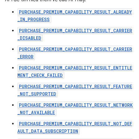
PURCHASE_PREMIUM_CAPABILITY_RESULT_ALREADY
_IN_PROGRESS
PURCHASE_PREMIUM_CAPABILITY_RESULT_CARRIER
_DISABLED
PURCHASE_PREMIUM_CAPABILITY_RESULT_CARRIER
_ERROR
PURCHASE_PREMIUM_CAPABILITY_RESULT_ENTITLE
MENT_CHECK_FAILED
PURCHASE_PREMIUM_CAPABILITY_RESULT_FEATURE
_NOT_SUPPORTED
PURCHASE_PREMIUM_CAPABILITY_RESULT_NETWORK
_NOT_AVAILABLE
PURCHASE_PREMIUM_CAPABILITY_RESULT_NOT_DEF
AULT_DATA_SUBSCRIPTION