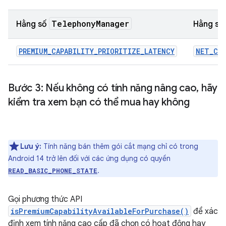
Telephony
Manager
Hằng số
Hằng số
PREMIUM_CAPABILITY_PRIORITIZE_LATENCY
NET_CAP
Bước 3: Nếu không có tính năng nâng cao
,
hãy
kiểm tra xem bạn có thể mua hay không
Lưu ý:
Tính năng bán thêm gói cắt mạng chỉ có trong
Android 14 trở lên đối với các ứng dụng có quyền
.
READ_BASIC_PHONE_STATE
Gọi phương thức API
isPremiumCapabilityAvailableForPurchase()
để xác
định xem tính năng cao cấp đã chọn có hoạt động hay