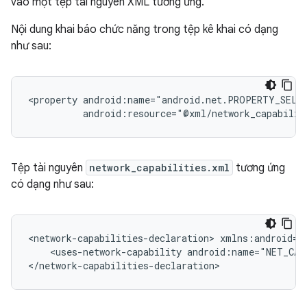
vào một tệp tài nguyên XML tương ứng.
Nội dung khai báo chức năng trong tệp kê khai có dạng
như sau:
<property
android:resource="@xml/network_capabilit
Tệp tài nguyên
network_capabilities.xml
tương ứng
có dạng như sau:
<network-capabilities-declaration>
<uses-network-capability
android:name="NET_CAP