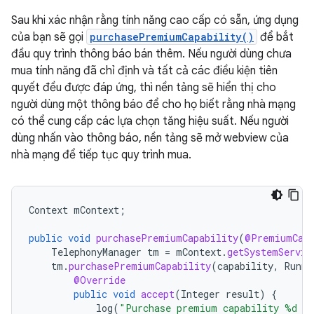
Sau khi xác nhận rằng tính năng cao cấp có sẵn, ứng dụng
của bạn sẽ gọi
purchasePremiumCapability()
để bắt
đầu quy trình thông báo bán thêm. Nếu người dùng chưa
mua tính năng đã chỉ định và tất cả các điều kiện tiên
quyết đều được đáp ứng, thì nền tảng sẽ hiển thị cho
người dùng một thông báo để cho họ biết rằng nhà mạng
có thể cung cấp các lựa chọn tăng hiệu suất. Nếu người
dùng nhấn vào thông báo, nền tảng sẽ mở webview của
nhà mạng để tiếp tục quy trình mua.
Context
mContext
;
public
void
purchasePremiumCapability
(
@PremiumCapa
TelephonyManager
tm
=
mContext
.
getSystemServic
tm
.
purchasePremiumCapability
(
capability
,
Runna
@Override
public
void
accept
(
Integer
result
)
{
log
(
"Purchase premium capability %d r