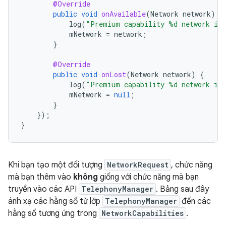
@Override
public
void
onAvailable
(
Network
network
)
{
log
(
"Premium capability %d network is 
mNetwork
=
network
;
}
@Override
public
void
onLost
(
Network
network
)
{
log
(
"Premium capability %d network is 
mNetwork
=
null
;
}
});
}
Khi bạn tạo một đối tượng
NetworkRequest
, chức năng
mà bạn thêm vào
không
giống với chức năng mà bạn
truyền vào các API
TelephonyManager
. Bảng sau đây
ánh xạ các hằng số từ lớp
TelephonyManager
đến các
hằng số tương ứng trong
NetworkCapabilities
.