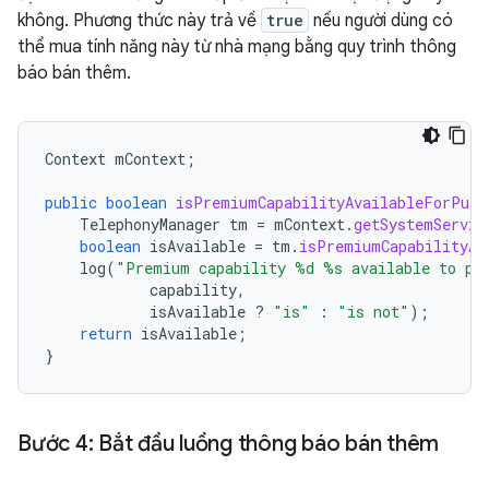
không. Phương thức này trả về
true
nếu người dùng có
thể mua tính năng này từ nhà mạng bằng quy trình thông
báo bán thêm.
Context
mContext
;
public
boolean
isPremiumCapabilityAvailableForPurc
TelephonyManager
tm
=
mContext
.
getSystemServic
boolean
isAvailable
=
tm
.
isPremiumCapabilityAv
log
(
"Premium capability %d %s available to pu
capability
,
isAvailable
?
"is"
:
"is not"
);
return
isAvailable
;
}
Bước 4: Bắt đầu luồng thông báo bán thêm