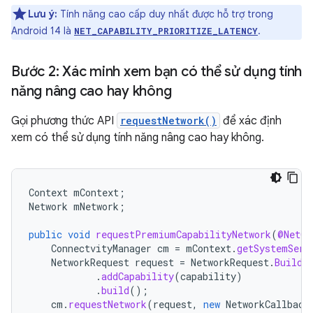
Lưu ý:
Tính năng cao cấp duy nhất được hỗ trợ trong
Android 14 là
.
NET_CAPABILITY_PRIORITIZE_LATENCY
Bước 2: Xác minh xem bạn có thể sử dụng tính
năng nâng cao hay không
Gọi phương thức API
requestNetwork()
để xác định
xem có thể sử dụng tính năng nâng cao hay không.
Context
mContext
;
Network
mNetwork
;
public
void
requestPremiumCapabilityNetwork
(
@NetCa
ConnectvityManager
cm
=
mContext
.
getSystemServ
NetworkRequest
request
=
NetworkRequest
.
Builde
.
addCapability
(
capability
)
.
build
();
cm
.
requestNetwork
(
request
,
new
NetworkCallback