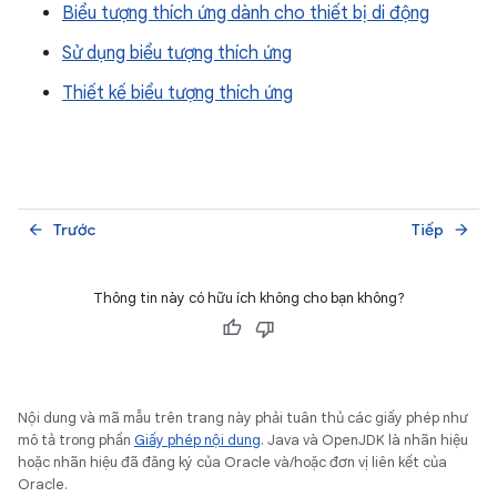
Biểu tượng thích ứng dành cho thiết bị di động
Sử dụng biểu tượng thích ứng
Thiết kế biểu tượng thích ứng
Trước
Tiếp
arrow_back
arrow_forward
Thông tin này có hữu ích không cho bạn không?
Nội dung và mã mẫu trên trang này phải tuân thủ các giấy phép như
mô tả trong phần
Giấy phép nội dung
. Java và OpenJDK là nhãn hiệu
hoặc nhãn hiệu đã đăng ký của Oracle và/hoặc đơn vị liên kết của
Oracle.