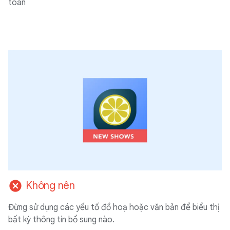
toàn
cancel
Không nên
Đừng sử dụng các yếu tố đồ hoạ hoặc văn bản để biểu thị
bất kỳ thông tin bổ sung nào.