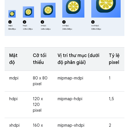
Mật
Cỡ tối
Vị trí thư mục (dưới
Tỷ lệ
độ
thiểu
độ phân giải)
pixel
mdpi
80 x 80
mipmap-mdpi
1
pixel
hdpi
120 x
mipmap-hdpi
1,5
120
pixel
xhdpi
160 x
mipmap-xhdpi
2