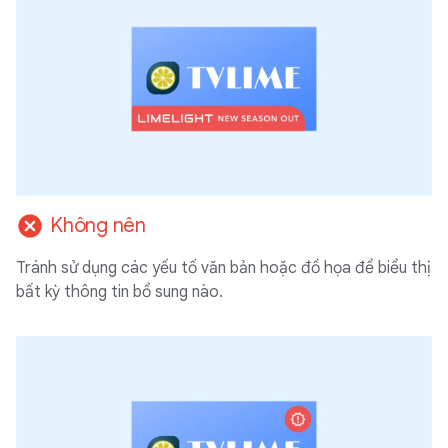
cancel
Không nên
Tránh sử dụng các yếu tố văn bản hoặc đồ họa để biểu thị
bất kỳ thông tin bổ sung nào.