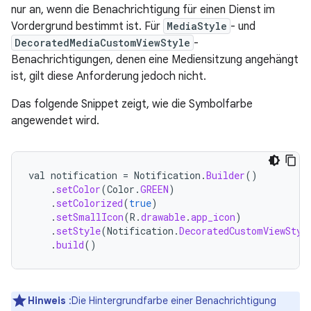
nur an, wenn die Benachrichtigung für einen Dienst im
Vordergrund bestimmt ist. Für
MediaStyle
- und
DecoratedMediaCustomViewStyle
-
Benachrichtigungen, denen eine Mediensitzung angehängt
ist, gilt diese Anforderung jedoch nicht.
Das folgende Snippet zeigt, wie die Symbolfarbe
angewendet wird.
val
notification
=
Notification
.
Builder
()
.
setColor
(
Color
.
GREEN
)
.
setColorized
(
true
)
.
setSmallIcon
(
R
.
drawable
.
app_icon
)
.
setStyle
(
Notification
.
DecoratedCustomViewStyl
.
build
()
Hinweis
:Die Hintergrundfarbe einer Benachrichtigung