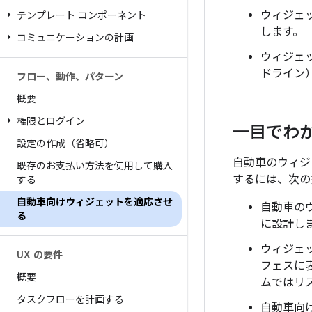
ウィジェ
テンプレート コンポーネント
します。
コミュニケーションの計画
ウィジェ
ドライン
フロー、動作、パターン
概要
権限とログイン
一目でわ
設定の作成（省略可）
自動車のウィジ
既存のお支払い方法を使用して購入
するには、次の
する
自動車向けウィジェットを適応させ
自動車の
る
に設計し
ウィジェ
UX の要件
フェスに
概要
ムではリ
タスクフローを計画する
自動車向