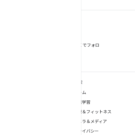
X
@AndroidDev を X でフォロ
ー
ANDROID の詳細
探索
Android
ゲーム
エンタープライズ向け Android
機械学習
セキュリティ
健康＆フィットネス
ソース
カメラ＆メディア
ニュース
プライバシー