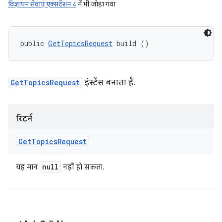
विज्ञापन सेवाएं एक्सटेंशन 4
में भी जोड़ा गया
public 
GetTopicsRequest
 build ()
GetTopicsRequest
इंस्टेंस बनाता है.
रिटर्न
Get
Topics
Request
null
यह मान
नहीं हो सकता.