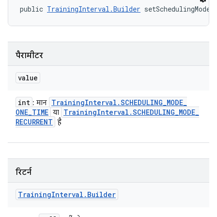
public 
TrainingInterval.Builder
 setSchedulingMode 
पैरामीटर
value
int
Training
Interval
.
SCHEDULING
_
MODE
_
: मान
ONE
_
TIME
Training
Interval
.
SCHEDULING
_
MODE
_
या
RECURRENT
है
रिटर्न
Training
Interval
.
Builder