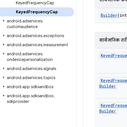
सार्वजनिक कंस्
Keyed
Frequency
Cap
Keyed
Frequency
Cap
Builder
(int
android
.
adservices
.
customaudience
android
.
adservices
.
exceptions
सार्वजनिक तर
android
.
adservices
.
measurement
android
.
adservices
.
Keyed
Frequ
ondevicepersonalization
android
.
adservices
.
signals
android
.
adservices
.
topics
Keyed
Frequ
Builder
android
.
app
.
sdksandbox
android
.
app
.
sdksandbox
.
sdkprovider
Keyed
Frequ
Builder