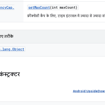
ency
Cap
.
set
Max
Count
(int max
Count)
फ़्रीक्वेंसी कैप के लिए, टाइम इंटरवल में ज़्यादा से ज़्यादा 
गए तरीके
a.lang.Object
स्ट्रक्टर
Android UpsideDownC