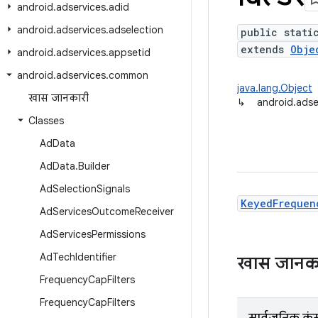
android
.
adservices
.
adid
android
.
adservices
.
adselection
public stati
extends
Obje
android
.
adservices
.
appsetid
android
.
adservices
.
common
java.lang.Object
खास जानकारी
↳
android.ads
Classes
Ad
Data
Ad
Data
.
Builder
Ad
Selection
Signals
KeyedFrequen
Ad
Services
Outcome
Receiver
Ad
Services
Permissions
Ad
Tech
Identifier
खास जानक
Frequency
Cap
Filters
Frequency
Cap
Filters