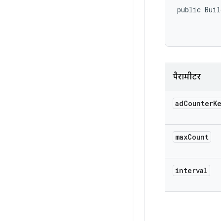
public Buil
           
पैरामीटर
ad
Counter
K
max
Count
interval