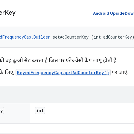
er
Key
Android UpsideDownC
dFrequencyCap.Builder
 setAdCounterKey (int adCounterKey
ी वह कुंजी सेट करता है जिस पर फ़्रीक्वेंसी कैप लागू होती है.
 के लिए,
KeyedFrequencyCap.getAdCounterKey()
पर जाएं.
ey
int