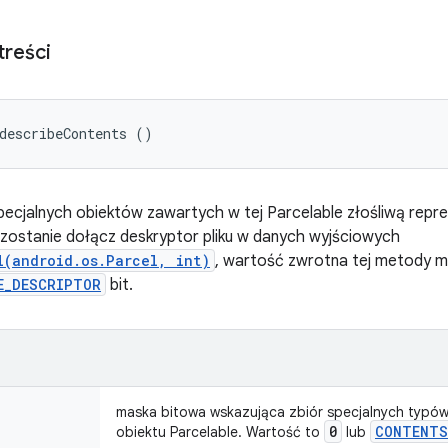
treści
describeContents ()
pecjalnych obiektów zawartych w tej Parcelable złośliwą repreze
 zostanie dołącz deskryptor pliku w danych wyjściowych
l(android.os.Parcel, int)
, wartość zwrotna tej metody m
E_DESCRIPTOR
bit.
maska bitowa wskazująca zbiór specjalnych typów
0
CONTENTS
obiektu Parcelable. Wartość to
lub