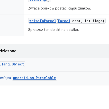
Zwraca obiekt w postaci ciągu znaków.
write
To
Parcel
(
Parcel
dest
,
int flags)
Spłaszcz ten obiekt na działkę.
dziczone
.lang.Object
android.os.Parcelable
terfejsu