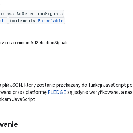
 class AdSelectionSignals
ct
implements
Parcelable
ervices.common.AdSelectionSignals
a plik JSON, który zostanie przekazany do funkcji JavaScript 
żywane przez platformę
FLEDGE
są jedynie weryfikowane, a na
klam JavaScript .
wanie