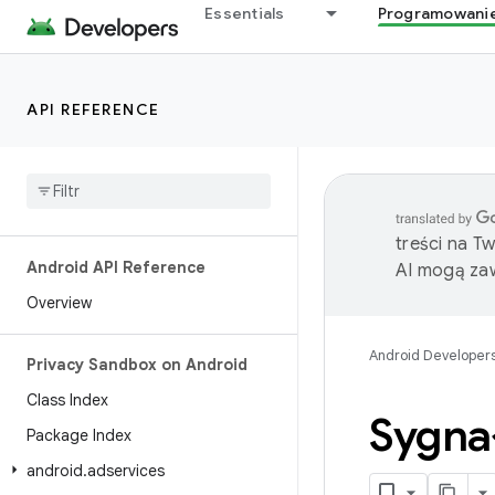
Essentials
Programowani
API REFERENCE
treści na T
Android API Reference
AI mogą zaw
Overview
Android Developer
Privacy Sandbox on Android
Class Index
Sygna
Package Index
android
.
adservices