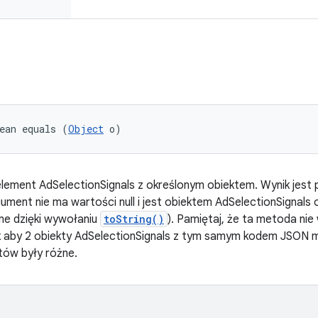
ean equals (
Object
 o)
lement AdSelectionSignals z określonym obiektem. Wynik jest p
gument nie ma wartości null i jest obiektem AdSelectionSignals 
ne dzięki wywołaniu
toString()
). Pamiętaj, że ta metoda ni
ak aby 2 obiekty AdSelectionSignals z tym samym kodem JSON mo
tów były różne.