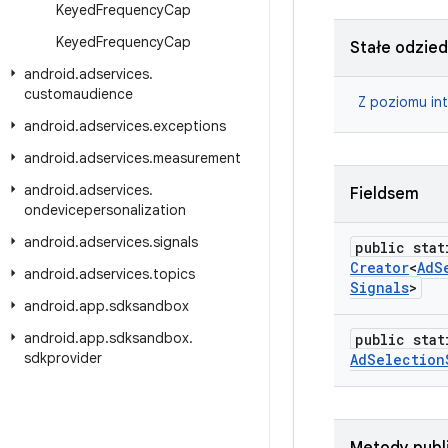
Keyed
Frequency
Cap
Keyed
Frequency
Cap
Stałe odzie
android
.
adservices
.
customaudience
Z poziomu in
android
.
adservices
.
exceptions
android
.
adservices
.
measurement
android
.
adservices
.
Fieldsem
ondevicepersonalization
android
.
adservices
.
signals
public stat
Creator
<
Ad
S
android
.
adservices
.
topics
Signals
>
android
.
app
.
sdksandbox
android
.
app
.
sdksandbox
.
public stat
sdkprovider
Ad
Selection