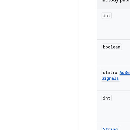
Metody publ
int
boolean
static
Ad
Se
Signals
int
String