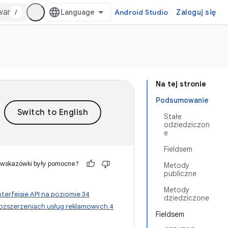
/
Android Studio
Zaloguj się
Na tej stronie
Podsumowanie
Stałe
odziedziczon
e
Fieldsem
 wskazówki były pomocne?
Metody
publiczne
Metody
nterfejsie API na poziomie 34
dziedziczone
ozszerzeniach usług reklamowych 4
Fieldsem