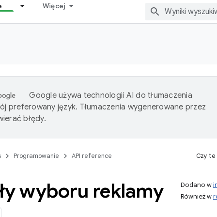
e
Więcej
Google używa technologii AI do tłumaczenia
wój preferowany język. Tłumaczenia wygenerowane przez
ierać błędy.
s
Programowanie
API reference
Czy te
ły wyboru reklamy
Dodano w
i
Również w
r