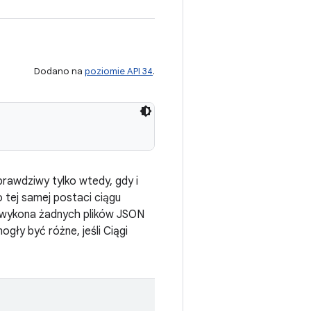
Dodano na
poziomie API 34
.
rawdziwy tylko wtedy, gdy i
o tej samej postaci ciągu
e wykona żadnych plików JSON
gły być różne, jeśli Ciągi