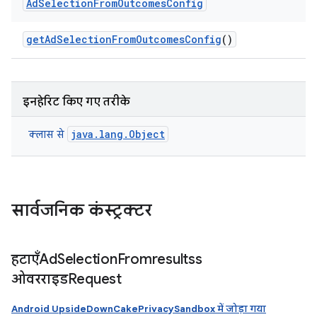
Ad
Selection
From
Outcomes
Config
get
Ad
Selection
From
Outcomes
Config
()
इनहेरिट किए गए तरीके
java.lang.Object
क्लास से
सार्वजनिक कंस्ट्रक्टर
हटाएँAd
Selection
Fromresultss
ओवरराइडRequest
Android UpsideDownCakePrivacySandbox में जोड़ा गया