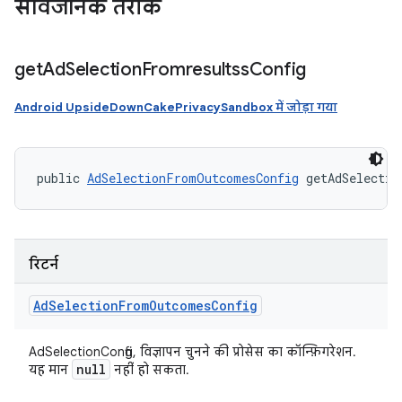
सार्वजनिक तरीके
get
Ad
Selection
Fromresultss
Config
Android UpsideDownCakePrivacySandbox में जोड़ा गया
public 
AdSelectionFromOutcomesConfig
 getAdSelectio
रिटर्न
Ad
Selection
From
Outcomes
Config
AdSelectionConfig, विज्ञापन चुनने की प्रोसेस का कॉन्फ़िगरेशन.
null
यह मान
नहीं हो सकता.