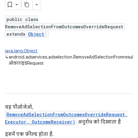
public class
RemoveAdSelectionFromOutcomesOverrideRequest
extends
Object
java.lang.Object
↳
android.adservices.adselection.RemoveAdSelectionFromresults
ओवरराइडRequest
यह पीओजेओ,
RemoveAdSelectionFromOutcomesOverrideRequest,
Executor, OutcomeReceiver)
अनुरोध को दिखाता है
इसमें एक फ़ील्ड होता है.