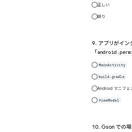
正しい
誤り
アプリがイン
「
android.perm
MainActivity
build.gradle
Android マニフ
ViewModel
Gson で