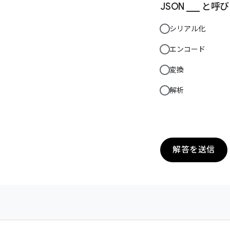
JSON ___ と呼
シリアル化
エンコード
変換
解析
解答を送信