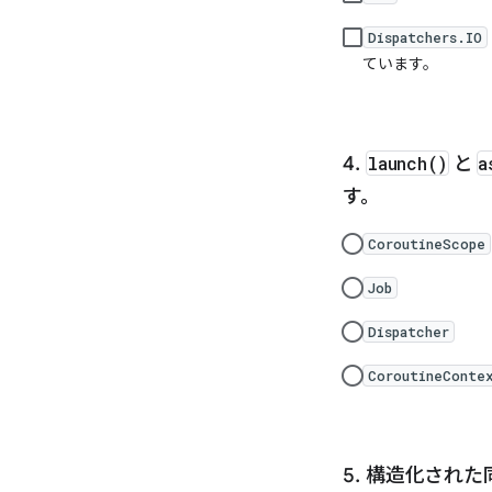
Dispatchers.IO
ています。
launch()
と
a
す。
CoroutineScope
Job
Dispatcher
CoroutineConte
構造化された