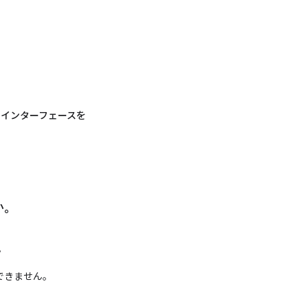
 インターフェースを
か。
。
できません。