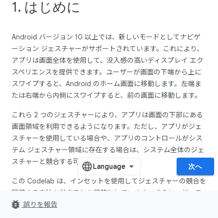
1. はじめに
Android バージョン 10 以上では、新しいモードとしてナビゲ
ーション ジェスチャーがサポートされています。これにより、
アプリは画面全体を使用して、没入感の高いディスプレイ エク
スペリエンスを提供できます。ユーザーが画面の下端から上に
スワイプすると、Android のホーム画面に移動します。左端ま
たは右端から内側にスワイプすると、前の画面に移動します。
これら 2 つのジェスチャーにより、アプリは画面の下部にある
画面領域を利用できるようになります。ただし、アプリがジェ
スチャーを使用している場合や、アプリのコントロールがシス
テム ジェスチャー領域に存在する場合は、システム全体のジェ
スチャーと競合する可能性があります。
次へ
この Codelab は、インセットを使用してジェスチャーの競合を
回避する方法を学ぶことを目的としています。さらに、ジェス
bug_report
チャー ゾーンに配置する必要があるドラッグ ハンドルなどのコ
誤りを報告
ントロールで
Gesture Exclusion API
を使用する方法を学ぶこ