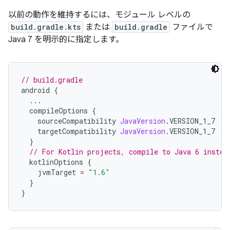
以前の動作を維持するには、モジュール レベルの
build.gradle.kts
または
build.gradle
ファイルで
Java 7 を明示的に指定します。
// build.gradle
android 
{
...
  compileOptions 
{
    sourceCompatibility 
JavaVersion
.
VERSION_1_7
    targetCompatibility 
JavaVersion
.
VERSION_1_7
}
// For Kotlin projects, compile to Java 6 instea
  kotlinOptions 
{
    jvmTarget 
=
"1.6"
}
}