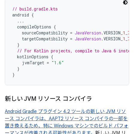
// build.gradle.kts
android 
{
...
  compileOptions 
{
    sourceCompatibility 
=
JavaVersion
.
VERSION
_1_7
    targetCompatibility 
=
JavaVersion
.
VERSION
_1_7
}
// For Kotlin projects, compile to Java 6 instea
  kotlinOptions 
{
    jvmTarget 
=
"1.6"
}
}
新しい JVM リソース コンパイラ
Android Gradle プラグイン 4.2 ツールの新しい JVM リソ
ース コンパイラは、AAPT2 リソース コンパイラの一部を
置き換えるため、特に Windows マシンでのビルド パフォ
ーマンスが改善される可能性があります。
新しい JVM リ