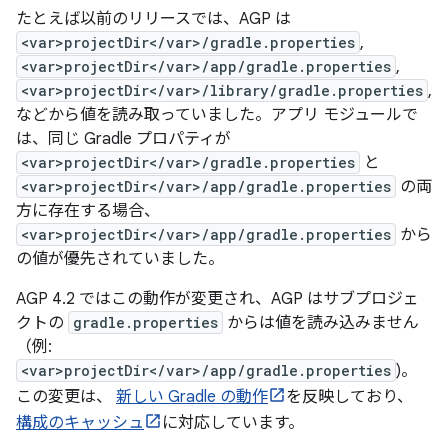
たとえば以前のリリースでは、AGP は
<var>projectDir</var>/gradle.properties
,
<var>projectDir</var>/app/gradle.properties
,
<var>projectDir</var>/library/gradle.properties
,
などから値を読み取っていました。アプリ モジュールで
は、同じ Gradle プロパティが
<var>projectDir</var>/gradle.properties
と
<var>projectDir</var>/app/gradle.properties
の両
方に存在する場合、
<var>projectDir</var>/app/gradle.properties
から
の値が優先されていました。
AGP 4.2 ではこの動作が変更され、AGP はサブプロジェ
クトの
gradle.properties
からは値を読み込みません
（例:
<var>projectDir</var>/app/gradle.properties
)。
この変更は、
新しい Gradle の動作
を反映しており、
構成のキャッシュ
に対応しています。