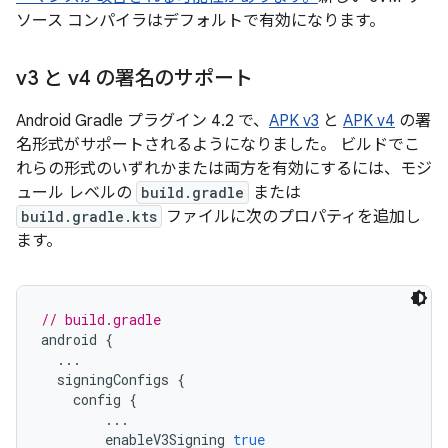
ソース コンパイラはデフォルトで有効になります。
v3 と v4 の署名のサポート
Android Gradle プラグイン 4.2 で、
APK v3
と
APK v4
の署
名形式がサポートされるようになりました。 ビルドでこ
れらの形式のいずれかまたは両方を有効にするには、モジ
ュール レベルの
build.gradle
または
build.gradle.kts
ファイルに次のプロパティを追加し
ます。
// build.gradle
android 
{
...
  signingConfigs 
{
    config 
{
...
        enableV3Signing 
true