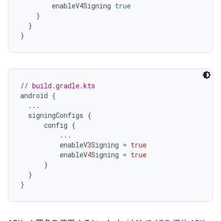
        enableV4Signing 
true
}
}
}
// build.gradle.kts
android 
{
...
  signingConfigs 
{
      config 
{
...
          enableV
3
Signing 
=
true
          enableV
4
Signing 
=
true
}
}
}