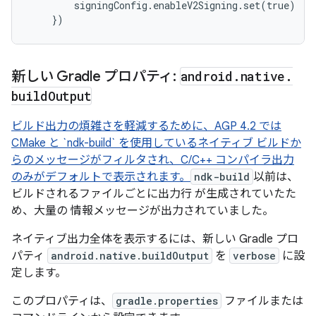
        signingConfig.enableV2Signing.set(true)

    })
新しい Gradle プロパティ:
android
.
native
.
build
Output
ビルド出力の煩雑さを軽減するために、AGP 4.2 では
CMake と `ndk-build` を使用しているネイティブ ビルドか
らのメッセージがフィルタされ、C/C++ コンパイラ出力
のみがデフォルトで表示されます。
ndk-build
以前は、
ビルドされるファイルごとに出力行 が生成されていたた
め、大量の 情報メッセージが出力されていました。
ネイティブ出力全体を表示するには、新しい Gradle プロ
パティ
android.native.buildOutput
を
verbose
に設
定します。
このプロパティは、
gradle.properties
ファイルまたは