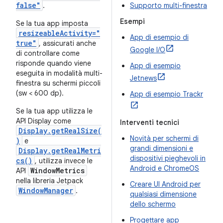
false"
.
Supporto multi-finestra
Esempi
Se la tua app imposta
resizeableActivity="
App di esempio di
true"
, assicurati anche
Google I/O
di controllare come
risponde quando viene
App di esempio
eseguita in modalità multi-
Jetnews
finestra su schermi piccoli
(sw < 600 dp).
App di esempio Trackr
Se la tua app utilizza le
API Display come
Interventi tecnici
Display.getRealSize(
Novità per schermi di
)
e
grandi dimensioni e
Display.getRealMetri
dispositivi pieghevoli in
cs()
, utilizza invece le
Android e ChromeOS
WindowMetrics
API
nella libreria Jetpack
Creare UI Android per
WindowManager
.
qualsiasi dimensione
dello schermo
Progettare app