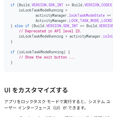
if
(
Build
.
VERSION
.
SDK_INT
>
=
Build
.
VERSION_CODES
.
M
isLockTaskModeRunning
=
activityManager
.
lockTaskModeState
==
ActivityManager
.
LOCK_TASK_MODE_LOCKED
}
else
if
(
Build
.
VERSION
.
SDK_INT
>
=
Build
.
VERSION_
// Deprecated in API level 23.
isLockTaskModeRunning
=
activityManager
.
isInLo
}
if
(
isLockTaskModeRunning
)
{
// Show the exit button ...
}
UI をカスタマイズする
アプリをロックタスク モードで実行すると、システム ユ
ーザー インターフェース（UI）が できます。