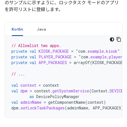
のサンプルに示すように、ロックタスク モードのアプリ
を許可リストに登録します。
Kotlin
Java
// Allowlist two apps.
private
val
KIOSK_PACKAGE
=
"
com
.
example
.
kiosk
private
val
PLAYER_PACKAGE
=
"
com
.
example
.
player
private
val
APP_PACKAGES
=
arrayOf
(
KIOSK_PACKAGE
,
// ...
val
context
=
context
val
dpm
=
context
.
getSystemService
(
Context
.
DEVICE_
as
DevicePolicyManager
val
adminName
=
getComponentName
(
context
)
dpm
.
setLockTaskPackages
(
adminName
,
APP_PACKAGES
)