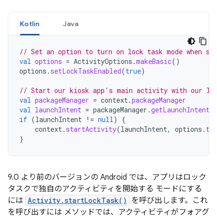
Kotlin
Java
// Set an option to turn on lock task mode when st
val
options
=
ActivityOptions
.
makeBasic
()
options
.
setLockTaskEnabled
(
true
)
// Start our kiosk app's main activity with our lo
val
packageManager
=
context
.
packageManager
val
launchIntent
=
packageManager
.
getLaunchIntentF
if
(
launchIntent
!=
null
)
{
context
.
startActivity
(
launchIntent
,
options
.
to
}
9.0 より前のバージョンの Android では、アプリはロック
タスクで独自のアクティビティを開始する モードにする
には
Activity.startLockTask()
を呼び出します。これ
を呼び出すには メソッドでは、アクティビティがフォアグ