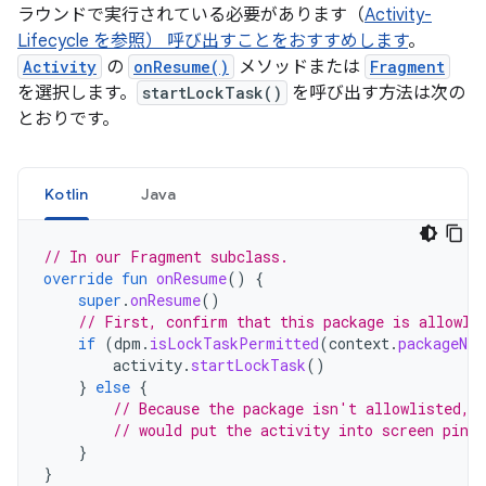
ラウンドで実行されている必要があります（
Activity-
Lifecycle を参照） 呼び出すことをおすすめします
。
Activity
の
onResume()
メソッドまたは
Fragment
を選択します。
startLockTask()
を呼び出す方法は次の
とおりです。
Kotlin
Java
// In our Fragment subclass.
override
fun
onResume
()
{
super
.
onResume
()
// First, confirm that this package is allowli
if
(
dpm
.
isLockTaskPermitted
(
context
.
packageNam
activity
.
startLockTask
()
}
else
{
// Because the package isn't allowlisted, 
// would put the activity into screen pinn
}
}