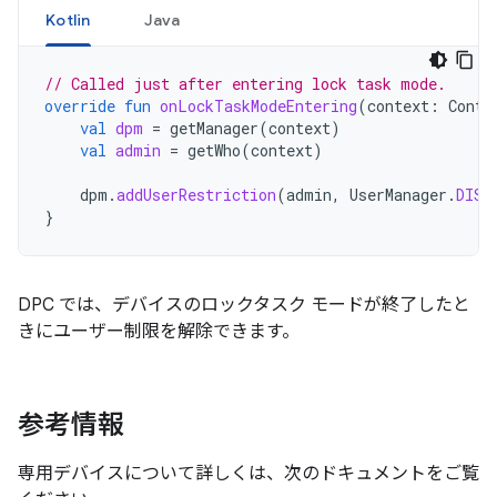
Kotlin
Java
// Called just after entering lock task mode.
override
fun
onLockTaskModeEntering
(
context
:
Conte
val
dpm
=
getManager
(
context
)
val
admin
=
getWho
(
context
)
dpm
.
addUserRestriction
(
admin
,
UserManager
.
DISA
}
DPC では、デバイスのロックタスク モードが終了したと
きにユーザー制限を解除できます。
参考情報
専用デバイスについて詳しくは、次のドキュメントをご覧