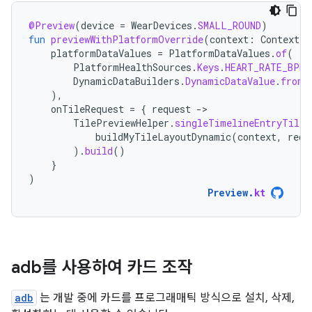
@Preview
(
device
=
WearDevices
.
SMALL_ROUND
)
fun
previewWithPlatformOverride
(
context
:
Context
)
platformDataValues
=
PlatformDataValues
.
of
(
PlatformHealthSources
.
Keys
.
HEART_RATE_BPM
,
DynamicDataBuilders
.
DynamicDataValue
.
fromF
),
onTileRequest
=
{
request
-
TilePreviewHelper
.
singleTimelineEntryTileB
buildMyTileLayoutDynamic
(
context
,
requ
).
build
()
}
)
Preview
.
kt
adb를 사용하여 카드 조작
adb
는 개발 중에 카드를 프로그래매틱 방식으로 설치, 삭제,