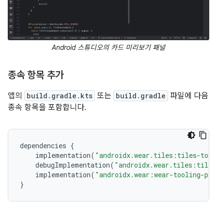
Android 스튜디오의 카드 미리보기 패널
종속 항목 추가
앱의
build.gradle.kts
또는
build.gradle
파일에 다음
종속 항목을 포함합니다.
dependencies
{
implementation
(
"androidx.wear.tiles:tiles-tool
debugImplementation
(
"androidx.wear.tiles:tiles
implementation
(
"androidx.wear:wear-tooling-pre
}