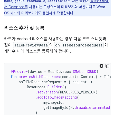
,
,
,
과 같은 다른 옵션은
Wear OS에
name
group
fontScale
locale
서 Compose
를 사용하는 구성요소의 미리보기와 마찬가지로 Wear
OS 카드의 미리보기에도 동일하게 작동합니다.
리소스 추가 및 등록
카드가 Android 리소스를 사용하는 경우 다음 코드 스니펫과
같이
TilePreviewData
의
onTileResourceRequest
매
개변수 내에 리소스를 등록해야 합니다.
@Preview
(
device
=
WearDevices
.
SMALL_ROUND
)
fun
previewWithResources
(
context
:
Context
)
=
TileP
onTileResourceRequest
=
{
request
-
Resources
.
Builder
()
.
setVersion
(
RESOURCES_VERSION
)
.
addIdToImageMapping
(
myImageId
,
getImageById
(
R
.
drawable
.
animated_w
)