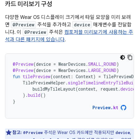
카드 미리보기 구성
다양한 Wear OS 디스플레이 크기에서 타일 모양을 미리 보려
면
@Preview
주석을 추가하고
device
매개변수를 전달합
니다. 이
@Preview
주석은
컴포저블 미리보기에 사용하는 주
석과 다른 패키지에 있습니다
.
@Preview
(
device
=
WearDevices
.
SMALL_ROUND
)
@Preview
(
device
=
WearDevices
.
LARGE_ROUND
)
fun
tilePreview
(
context
:
Context
)
=
TilePreviewDat
TilePreviewHelper
.
singleTimelineEntryTileBuild
buildMyTileLayout
(
context
,
request
.
deviceC
).
build
()
}
Preview
.
kt
참고:
주석은 Wear OS 카드에만 적용되지만
,
@Preview
device