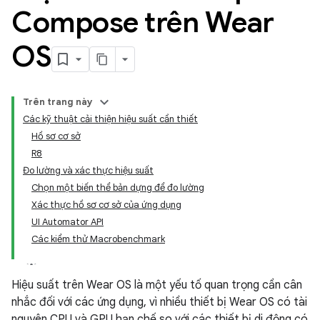
Compose trên Wear
OS
Trên trang này
Các kỹ thuật cải thiện hiệu suất cần thiết
Hồ sơ cơ sở
R8
Đo lường và xác thực hiệu suất
Chọn một biến thể bản dựng để đo lường
Xác thực hồ sơ cơ sở của ứng dụng
UI Automator API
Các kiểm thử Macrobenchmark
Hiệu suất trên Wear OS là một yếu tố quan trọng cần cân
nhắc đối với các ứng dụng, vì nhiều thiết bị Wear OS có tài
nguyên CPU và GPU hạn chế so với các thiết bị di động có