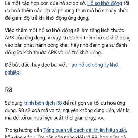
Là một tập hợp con của hồ sơ cơ sở,
Hồ sơ khởi động
tối
ưu hoá thêm các lớp và phương thức mà hồ sơ này chứa
để giảm độ trễ khi khởi động ứng dụng.
Việc thêm một hồ sơ khởi động sẽ làm tăng kích thước
APK của ứng dụng. Vì vậy, trước khi thêm hồ sơ khởi động
vào bản phát hành công khai, hãy nhớ đánh giá sự đánh
đổi giữa kích thước APK và độ trễ khởi động.
Để bắt đầu, hãy đọc bài viết
Tạo hồ sơ công ty khởi
nghiệp
.
R8
Sử dụng
trình biên dịch R8
để rút gọn và tối ưu hoá ứng
dụng. R8 sẽ xoá mã và tài nguyên không dùng đến, viết lại
mã để tối ưu hoá hiệu suất thời gian chạy, v.v.
Trong hướng dẫn
Tổng quan về cách cải thiện hiệu suất
,
hãy đọc các điểm cần cân nhắc đối với R8, bao gồm cả