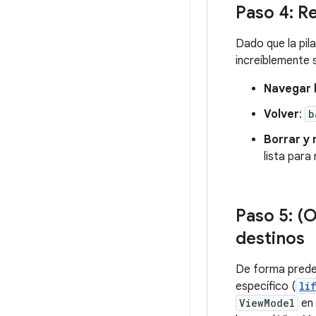
Paso 4: R
Dado que la pil
increíblemente 
Navegar 
Volver
:
b
Borrar y 
lista para 
Paso 5: (O
destinos
De forma prede
específico (
li
ViewModel
en