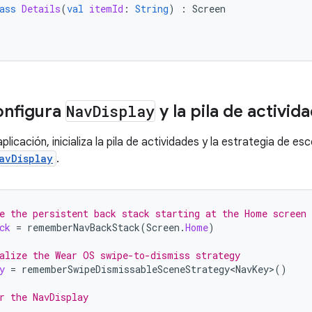
ass
Details
(
val
itemId
:
String
)
:
Screen
onfigura
Nav
Display
y la pila de activid
 aplicación, inicializa la pila de actividades y la estrategia de e
avDisplay
.
e the persistent back stack starting at the Home screen
ck
=
rememberNavBackStack
(
Screen
.
Home
)
alize the Wear OS swipe-to-dismiss strategy
y
=
rememberSwipeDismissableSceneStrategy<NavKey>
()
r the NavDisplay