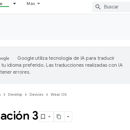
lo
Más
Google utiliza tecnología de IA para traducir
 tu idioma preferido. Las traducciones realizadas con IA
ener errores.
s
Develop
Devices
Wear OS
ación 3