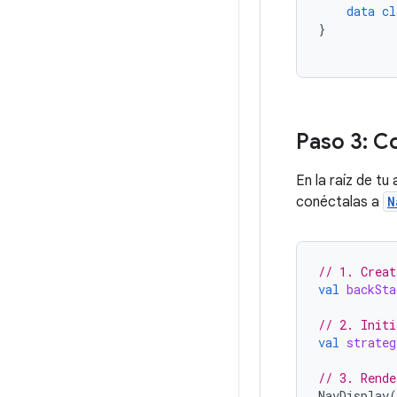
data
cl
}
Paso 3: C
En la raíz de tu
conéctalas a
N
// 1. Creat
val
backSta
// 2. Initi
val
strateg
// 3. Rende
NavDisplay
(