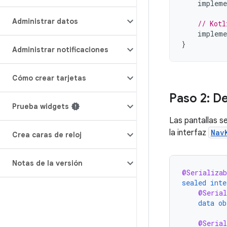
impleme
Administrar datos
// Kotl
impleme
}
Administrar notificaciones
Cómo crear tarjetas
Paso 2: De
Prueba widgets
Las pantallas s
la interfaz
Nav
Crea caras de reloj
Notas de la versión
@Serializab
sealed
inte
@Serial
data
ob
@Serial