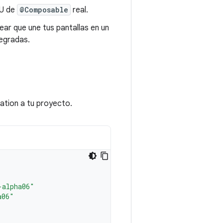
IU de
@Composable
real.
ear que une tus pantallas en un
tegradas.
ation a tu proyecto.
-alpha06"
a06"