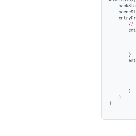
backSta
sceneSt
entryPr
// 
ent
}
ent
}
}
)