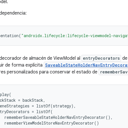
del.
 dependencia:
entation
(
"androidx.lifecycle:lifecycle-viewmodel-naviga
 decorador de almacén de ViewModel al
entryDecorators
de
uir de forma explícita
SaveableStateHolderNavEntryDecora
es personalizados para conservar el estado de
rememberSav
play
(
ckStack
=
backStack
,
eneStrategies
=
listOf
(
strategy
),
tryDecorators
=
listOf
(
rememberSaveableStateHolderNavEntryDecorator
(),
rememberViewModelStoreNavEntryDecorator
()