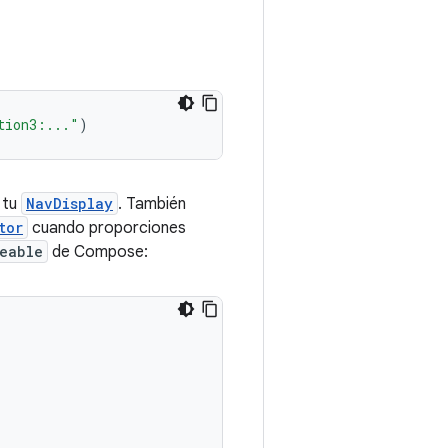
tion3:..."
)
 tu
NavDisplay
. También
tor
cuando proporciones
eable
de Compose: