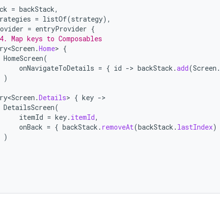
ck
=
backStack
,
rategies
=
listOf
(
strategy
),
ovider
=
entryProvider
{
4. Map keys to Composables
ry<Screen
.
Home
>
{
HomeScreen
(
onNavigateToDetails
=
{
id
-
>
backStack
.
add
(
Screen
)
ry<Screen
.
Details
>
{
key
-
DetailsScreen
(
itemId
=
key
.
itemId
,
onBack
=
{
backStack
.
removeAt
(
backStack
.
lastIndex
)
)