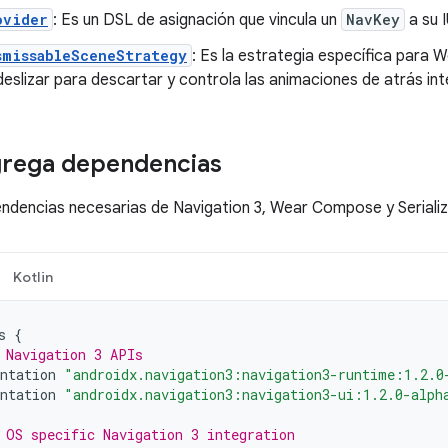
ovider
: Es un DSL de asignación que vincula un
NavKey
a su 
smissableSceneStrategy
: Es la estrategia específica para W
eslizar para descartar y controla las animaciones de atrás in
grega dependencias
ndencias necesarias de Navigation 3, Wear Compose y Serializ
Kotlin
s
{
 Navigation 3 APIs
ntation
"androidx.navigation3:navigation3-runtime:1.2.0
ntation
"androidx.navigation3:navigation3-ui:1.2.0-alph
 OS specific Navigation 3 integration