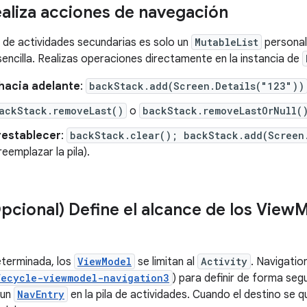
ealiza acciones de navegación
a de actividades secundarias es solo un
MutableList
personal
sencilla. Realizas operaciones directamente en la instancia de
hacia adelante
:
backStack.add(Screen.Details("123"))
ackStack.removeLast()
o
backStack.removeLastOrNull(
restablecer
:
backStack.clear(); backStack.add(Screen
reemplazar la pila).
pcional) Define el alcance de los View
M
terminada, los
ViewModel
se limitan al
Activity
. Navigatio
fecycle-viewmodel-navigation3
) para definir de forma seg
 un
NavEntry
en la pila de actividades. Cuando el destino se qu