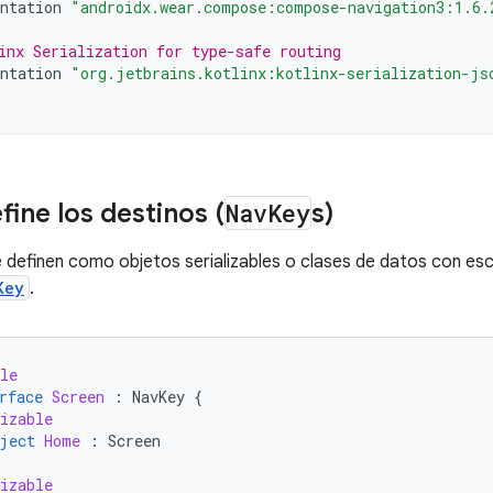
ntation
"androidx.wear.compose:compose-navigation3:1.6.
inx Serialization for type-safe routing
ntation
"org.jetbrains.kotlinx:kotlinx-serialization-js
fine los destinos (
Nav
Key
s)
e definen como objetos serializables o clases de datos con es
Key
.
le
rface
Screen
:
NavKey
{
izable
ject
Home
:
Screen
izable