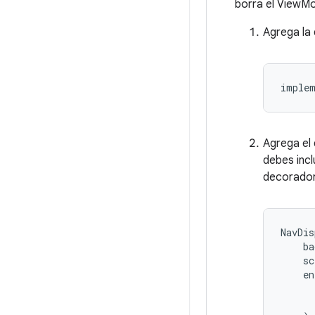
borra el ViewMo
Agrega la
implem
Agrega el
debes incl
decorador
NavDis
ba
sc
en