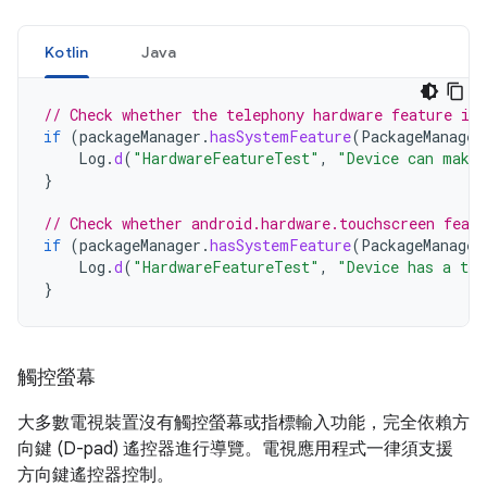
Kotlin
Java
// Check whether the telephony hardware feature is 
if
(
packageManager
.
hasSystemFeature
(
PackageManager
Log
.
d
(
"HardwareFeatureTest"
,
"Device can make 
}
// Check whether android.hardware.touchscreen featu
if
(
packageManager
.
hasSystemFeature
(
PackageManager
Log
.
d
(
"HardwareFeatureTest"
,
"Device has a tou
}
觸控螢幕
大多數電視裝置沒有觸控螢幕或指標輸入功能，完全依賴方
向鍵 (D-pad) 遙控器進行導覽。電視應用程式一律須支援
方向鍵遙控器控制。