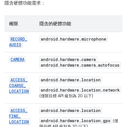
隱含硬體功能需求：
權限
隱含的硬體功能
RECORD
_
android
.
hardware
.
microphone
AUDIO
CAMERA
android
.
hardware
.
camera
android
.
hardware
.
camera
.
autofocus
ACCESS
_
android.hardware.location
COARSE
_
android.hardware.location.network
LOCATION
(僅限目標 API 級別為 20 以下)
ACCESS
_
android.hardware.location
FINE
_
android.hardware.location.gps
(僅
LOCATION
限目標 API 級別為 20 以下)