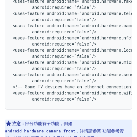
<uses-feature
android:required="false"/>

<uses-feature
android:required="false"/>

<uses-feature
android:required="false"/>

<uses-feature
android:required="false"/>

<uses-feature
android:required="false"/>

<uses-feature
android:required="false"/>

<uses-feature
android:required="false"/>

<!--
Some
TV
devices
have
an
ethernet
connection
o
<uses-feature
android:required="false"/>
注意：
部分功能有子功能，例如
，詳情請參閱
功能參考資
android.hardware.camera.front