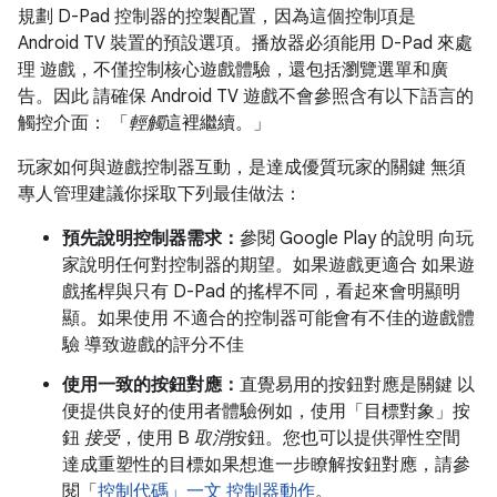
規劃 D-Pad 控制器的控製配置，因為這個控制項是
Android TV 裝置的預設選項。播放器必須能用 D-Pad 來處
理 遊戲，不僅控制核心遊戲體驗，還包括瀏覽選單和廣
告。因此 請確保 Android TV 遊戲不會參照含有以下語言的
觸控介面： 「
輕觸
這裡繼續。」
玩家如何與遊戲控制器互動，是達成優質玩家的關鍵 無須
專人管理建議你採取下列最佳做法：
預先說明控制器需求：
參閱 Google Play 的說明 向玩
家說明任何對控制器的期望。如果遊戲更適合 如果遊
戲搖桿與只有 D-Pad 的搖桿不同，看起來會明顯明
顯。如果使用 不適合的控制器可能會有不佳的遊戲體
驗 導致遊戲的評分不佳
使用一致的按鈕對應：
直覺易用的按鈕對應是關鍵 以
便提供良好的使用者體驗例如，使用「目標對象」按
鈕
接受
，使用 B
取消
按鈕。您也可以提供彈性空間
達成重塑性的目標如果想進一步瞭解按鈕對應，請參
閱「
控制代碼」一文 控制器動作
。