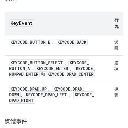
行
Key
Event
為
KEYCODE
_
BUTTON
_
B
KEYCODE
_
BACK
、
返
回
KEYCODE
_
BUTTON
_
SELECT
KEYCODE
_
、
選
BUTTON
_
A
KEYCODE
_
ENTER
KEYCODE
_
、
、
項
NUMPAD
_
ENTER
KEYCODE
_
DPAD
_
CENTER
和
KEYCODE
_
DPAD
_
UP
KEYCODE
_
DPAD
_
、
導
DOWN
KEYCODE
_
DPAD
_
LEFT
KEYCODE
_
、
、
覽
DPAD
_
RIGHT
媒體事件