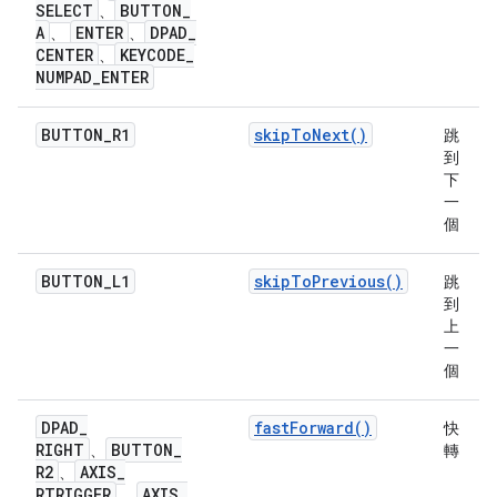
SELECT
BUTTON
_
、
A
ENTER
DPAD
_
、
、
CENTER
KEYCODE
_
、
NUMPAD
_
ENTER
BUTTON
_
R1
skipToNext()
跳
到
下
一
個
BUTTON
_
L1
skipToPrevious()
跳
到
上
一
個
DPAD
_
fastForward()
快
RIGHT
BUTTON
_
、
轉
R2
AXIS
_
、
RTRIGGER
AXIS
_
、