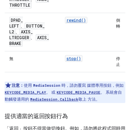
THROTTLE
DPAD
_
rewind()
倒
LEFT
BUTTON
_
、
轉
L2
AXIS
_
、
LTRIGGER
AXIS
_
、
BRAKE
stop()
無
停
止
注意：
使用
時，請勿覆寫 媒體專用按鈕，例如
MediaSession
。 或
。 系統會自
KEYCODE_MEDIA_PLAY
KEYCODE_MEDIA_PAUSE
動觸發適用的
敬上 方法。
MediaSession.Callback
提供適當的返回按鈕行為
「返回」按鈕不得當做切換鈕。例如，請勿將此程式同時用