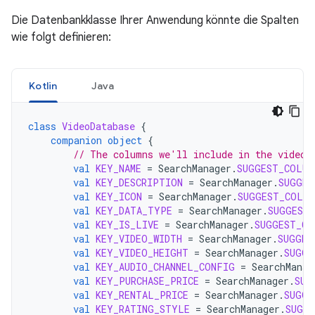
Die Datenbankklasse Ihrer Anwendung könnte die Spalten
wie folgt definieren:
Kotlin
Java
class
VideoDatabase
{
companion
object
{
// The columns we'll include in the video 
val
KEY_NAME
=
SearchManager
.
SUGGEST_COLUM
val
KEY_DESCRIPTION
=
SearchManager
.
SUGGES
val
KEY_ICON
=
SearchManager
.
SUGGEST_COLUM
val
KEY_DATA_TYPE
=
SearchManager
.
SUGGEST
val
KEY_IS_LIVE
=
SearchManager
.
SUGGEST_CO
val
KEY_VIDEO_WIDTH
=
SearchManager
.
SUGGES
val
KEY_VIDEO_HEIGHT
=
SearchManager
.
SUGGE
val
KEY_AUDIO_CHANNEL_CONFIG
=
SearchManag
val
KEY_PURCHASE_PRICE
=
SearchManager
.
SUG
val
KEY_RENTAL_PRICE
=
SearchManager
.
SUGGE
val
KEY_RATING_STYLE
=
SearchManager
.
SUGGE