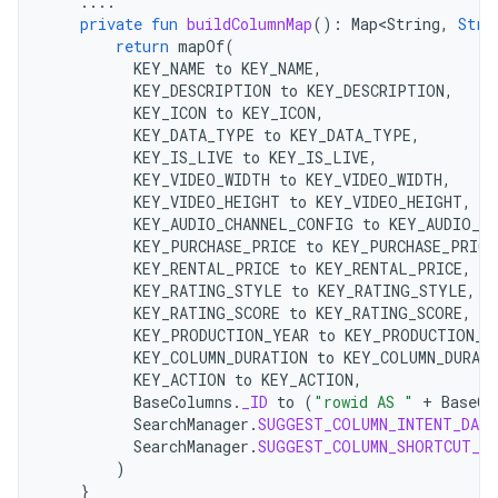
....
private
fun
buildColumnMap
():
Map<String
,
Stri
return
mapOf
(
KEY_NAME
to
KEY_NAME
,
KEY_DESCRIPTION
to
KEY_DESCRIPTION
,
KEY_ICON
to
KEY_ICON
,
KEY_DATA_TYPE
to
KEY_DATA_TYPE
,
KEY_IS_LIVE
to
KEY_IS_LIVE
,
KEY_VIDEO_WIDTH
to
KEY_VIDEO_WIDTH
,
KEY_VIDEO_HEIGHT
to
KEY_VIDEO_HEIGHT
,
KEY_AUDIO_CHANNEL_CONFIG
to
KEY_AUDIO_C
KEY_PURCHASE_PRICE
to
KEY_PURCHASE_PRICE
KEY_RENTAL_PRICE
to
KEY_RENTAL_PRICE
,
KEY_RATING_STYLE
to
KEY_RATING_STYLE
,
KEY_RATING_SCORE
to
KEY_RATING_SCORE
,
KEY_PRODUCTION_YEAR
to
KEY_PRODUCTION_Y
KEY_COLUMN_DURATION
to
KEY_COLUMN_DURAT
KEY_ACTION
to
KEY_ACTION
,
BaseColumns
.
_ID
to
(
"rowid AS "
+
BaseCo
SearchManager
.
SUGGEST_COLUMN_INTENT_DATA
SearchManager
.
SUGGEST_COLUMN_SHORTCUT_ID
)
}