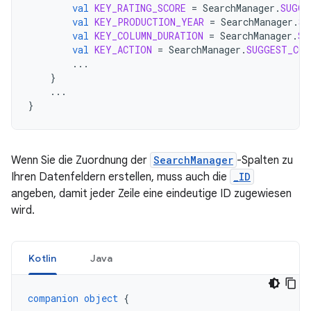
val
KEY_RATING_SCORE
=
SearchManager
.
SUGGE
val
KEY_PRODUCTION_YEAR
=
SearchManager
.
SU
val
KEY_COLUMN_DURATION
=
SearchManager
.
SU
val
KEY_ACTION
=
SearchManager
.
SUGGEST_COL
...
}
...
}
Wenn Sie die Zuordnung der
SearchManager
-Spalten zu
Ihren Datenfeldern erstellen, muss auch die
_ID
angeben, damit jeder Zeile eine eindeutige ID zugewiesen
wird.
Kotlin
Java
companion
object
{