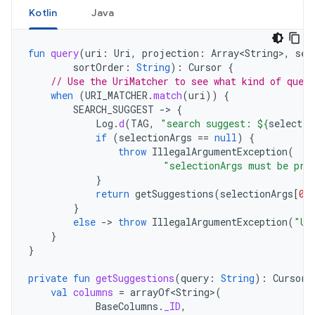
Kotlin
Java
fun
query
(
uri
:
Uri
,
projection
:
Array<String
>
,
sel
sortOrder
:
String
):
Cursor
{
// Use the UriMatcher to see what kind of quer
when
(
URI_MATCHER
.
match
(
uri
))
{
SEARCH_SUGGEST
->
{
Log
.
d
(
TAG
,
"search suggest: 
${
selectio
if
(
selectionArgs
==
null
)
{
throw
IllegalArgumentException
(
"selectionArgs must be pro
}
return
getSuggestions
(
selectionArgs
[
0
]
}
else
->
throw
IllegalArgumentException
(
"Un
}
}
private
fun
getSuggestions
(
query
:
String
):
Cursor
val
columns
=
arrayOf<String
>
(
BaseColumns
.
_ID
,