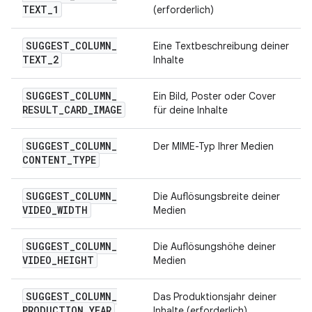
TEXT
_
1
(erforderlich)
SUGGEST
_
COLUMN
_
Eine Textbeschreibung deiner
TEXT
_
2
Inhalte
SUGGEST
_
COLUMN
_
Ein Bild, Poster oder Cover
RESULT
_
CARD
_
IMAGE
für deine Inhalte
SUGGEST
_
COLUMN
_
Der MIME-Typ Ihrer Medien
CONTENT
_
TYPE
SUGGEST
_
COLUMN
_
Die Auflösungsbreite deiner
VIDEO
_
WIDTH
Medien
SUGGEST
_
COLUMN
_
Die Auflösungshöhe deiner
VIDEO
_
HEIGHT
Medien
SUGGEST
_
COLUMN
_
Das Produktionsjahr deiner
PRODUCTION
_
YEAR
Inhalte (erforderlich)