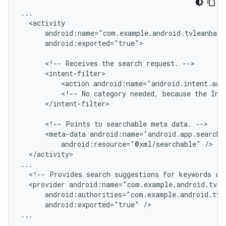
android:exported="true">

<!--
Receives
the
search
request.
<action
android:name="android.intent.act
<!--
No
category
needed,
because
the
Int
</intent-filter>

<!--
Points
to
searchable
meta
data.
<meta-data
android:resource="@xml/searchable"
</activity>

<!--
Provides
search
suggestions
for
keywords
ag
<provider
android:exported="true"
/>

...