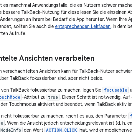
bt es manchmal Anwendungsfälle, die es Nutzern schwer mach
e bessere TalkBack-Nutzung für diese lesen Sie die einzelnen A
Änderungen an Ihrem bei Bedarf die App herunter. Wenn Ihre A
ndet, sollten Sie auch die
entsprechenden Leitfaden
, in dem b
rten Aufrufe.
telte Ansichten verarbeiten
in verschachtelten Ansichten kann für TalkBack-Nutzer schwierig
über TalkBack fokussierbar sind, aber nicht beide.
 von TalkBack fokussierbar zu machen, legen Sie
focusable
u
ouchMode
-Attribut zu
true
. Dieser Schritt ist notwendig, Auf
der Touchmodus aktiviert und beendet, wenn TalkBack aktiv is
 nicht fokussierbar zu machen, reicht es aus, den Parameter
se
. Wenn die Ansicht jedoch entscheidungsrelevant ist (d. h. 
yNodeInfo
den Wert
ACTION_CLICK
hat, wird er möglicherwe