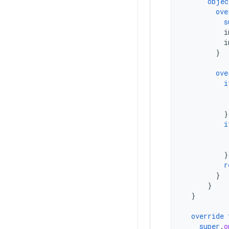
objec
ove
s
i
i
}
ove
i
}
i
}
r
}
}
}
override
super
.
o