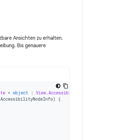
bare Ansichten zu erhalten.
hreibung. Bis genauere
ate
=
object
:
View
.
AccessibilityDelegate
()
{
AccessibilityNodeInfo
)
{