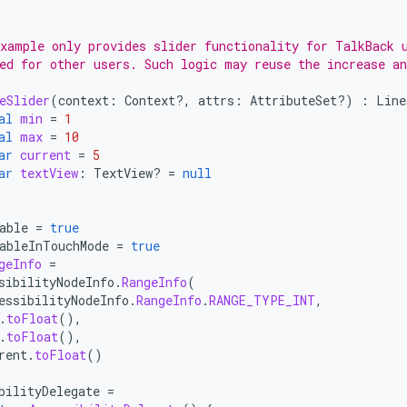
xample only provides slider functionality for TalkBack 
ed for other users. Such logic may reuse the increase a
eSlider
(
context
:
Context?,
attrs
:
AttributeSet?)
:
Line
al
min
=
1
al
max
=
10
ar
current
=
5
ar
textView
:
TextView? 
=
null
able
=
true
ableInTouchMode
=
true
geInfo
=
sibilityNodeInfo
.
RangeInfo
(
essibilityNodeInfo
.
RangeInfo
.
RANGE_TYPE_INT
,
.
toFloat
(),
.
toFloat
(),
rent
.
toFloat
()
bilityDelegate
=