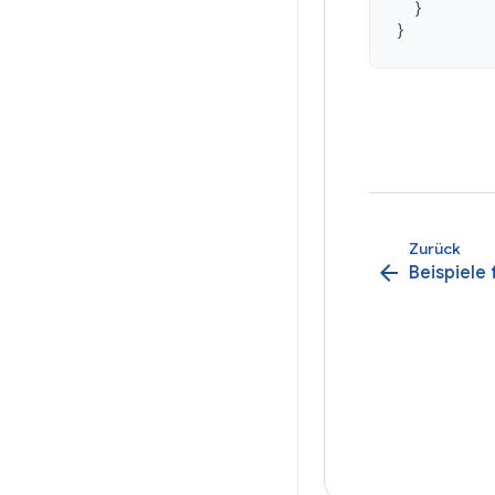
}
}
Zurück
arrow_back
Beispiele