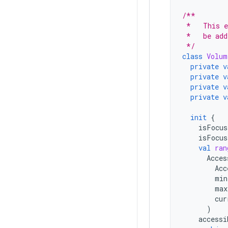
/**
 *   This e
 *   be add
 */
class
Volum
private
v
private
v
private
v
private
v
init
{
isFocus
isFocus
val
ran
Acces
Acc
min
max
cur
)
accessi