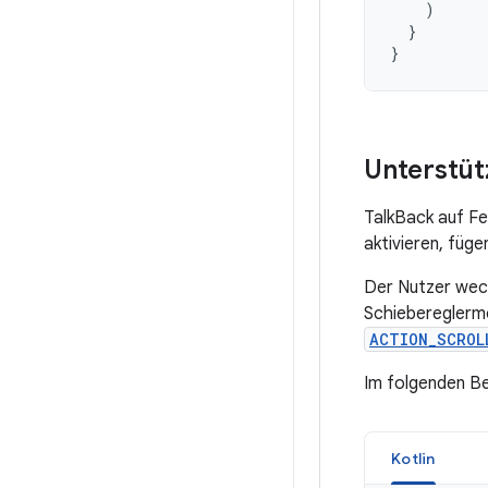
)
}
}
Unterstüt
TalkBack auf Fe
aktivieren, füge
Der Nutzer wech
Schiebereglermo
ACTION_SCROL
Im folgenden Bei
Kotlin