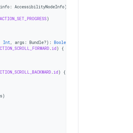
info
:
AccessibilityNodeInfo
)
{
ACTION_SET_PROGRESS
)
:
Int
,
args
:
Bundle?)
:
Boolean
{
CTION_SCROLL_FORWARD
.
id
)
{
CTION_SCROLL_BACKWARD
.
id
)
{
s
)