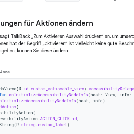
ungen für Aktionen ändern
agt TalkBack „Zum Aktivieren Auswahl drücken“ an. um umsetz
onen hat der Begriff „aktivieren“ ist vielleicht keine gute Besc
geben, können Sie diese ändern:
Java
d<View>
(
R
.
id
.
custom_actionable_view
).
accessibilityDeleg
fun
onInitializeAccessibilityNodeInfo
(
host
:
View
,
info
:
nInitializeAccessibilityNodeInfo
(
host
,
info
)
dAction
(
sibilityAction
(
essibilityAction
.
ACTION_CLICK
.
id
,
String
(
R
.
string
.
custom_label
)