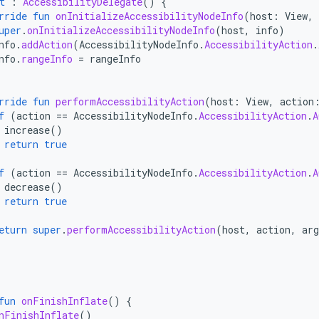
t
:
AccessibilityDelegate
()
{
rride
fun
onInitializeAccessibilityNodeInfo
(
host
:
View
,
uper
.
onInitializeAccessibilityNodeInfo
(
host
,
info
)
nfo
.
addAction
(
AccessibilityNodeInfo
.
AccessibilityAction
.
nfo
.
rangeInfo
=
rangeInfo
rride
fun
performAccessibilityAction
(
host
:
View
,
action
f
(
action
==
AccessibilityNodeInfo
.
AccessibilityAction
.
A
increase
()
return
true
f
(
action
==
AccessibilityNodeInfo
.
AccessibilityAction
.
A
decrease
()
return
true
eturn
super
.
performAccessibilityAction
(
host
,
action
,
arg
fun
onFinishInflate
()
{
nFinishInflate
()