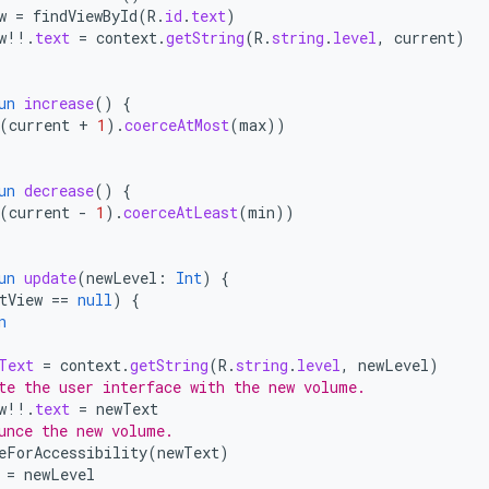
w
=
findViewById
(
R
.
id
.
text
)
w
!!
.
text
=
context
.
getString
(
R
.
string
.
level
,
current
)
un
increase
()
{
(
current
+
1
).
coerceAtMost
(
max
))
un
decrease
()
{
(
current
-
1
).
coerceAtLeast
(
min
))
un
update
(
newLevel
:
Int
)
{
tView
==
null
)
{
n
Text
=
context
.
getString
(
R
.
string
.
level
,
newLevel
)
te the user interface with the new volume.
w
!!
.
text
=
newText
unce the new volume.
eForAccessibility
(
newText
)
=
newLevel