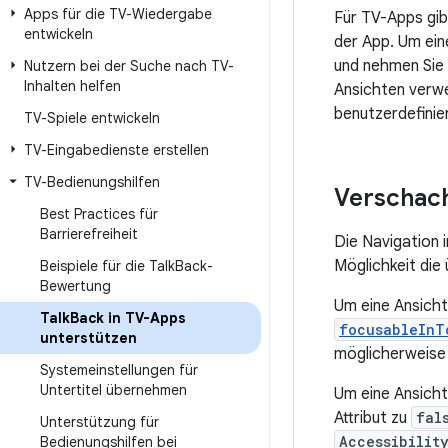
Apps für die TV-Wiedergabe
Für TV-Apps gi
entwickeln
der App. Um ein
und nehmen Sie 
Nutzern bei der Suche nach TV-
Inhalten helfen
Ansichten verwe
benutzerdefinie
TV-Spiele entwickeln
TV-Eingabedienste erstellen
TV-Bedienungshilfen
Verschach
Best Practices für
Barrierefreiheit
Die Navigation 
Möglichkeit die 
Beispiele für die Talk
Back-
Bewertung
Um eine Ansicht
Talk
Back in TV-Apps
focusableInT
unterstützen
möglicherweise 
Systemeinstellungen für
Untertitel übernehmen
Um eine Ansicht
Attribut zu
fal
Unterstützung für
Accessibilit
Bedienungshilfen bei