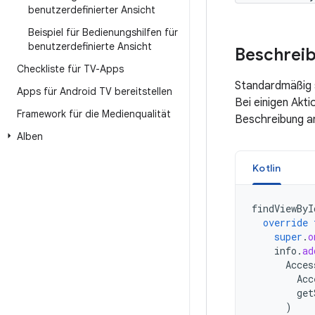
benutzerdefinierter Ansicht
Beispiel für Bedienungshilfen für
benutzerdefinierte Ansicht
Beschreib
Checkliste für TV-Apps
Standardmäßig s
Apps für Android TV bereitstellen
Bei einigen Akti
Framework für die Medienqualität
Beschreibung an
Alben
Kotlin
findViewByI
override
super
.
o
info
.
ad
Acces
Acc
get
)