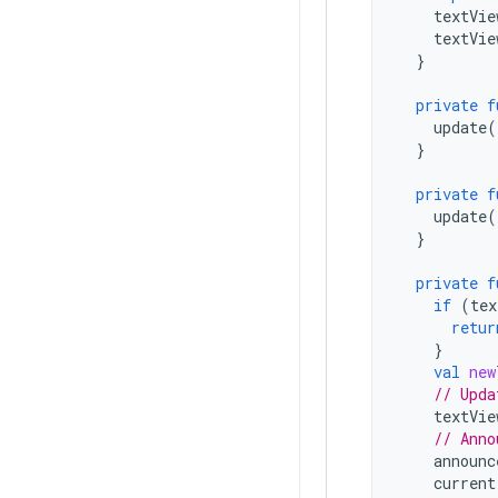
textVie
textVie
}
private
f
update
(
}
private
f
update
(
}
private
f
if
(
tex
retur
}
val
new
// Upda
textVie
// Anno
announc
current