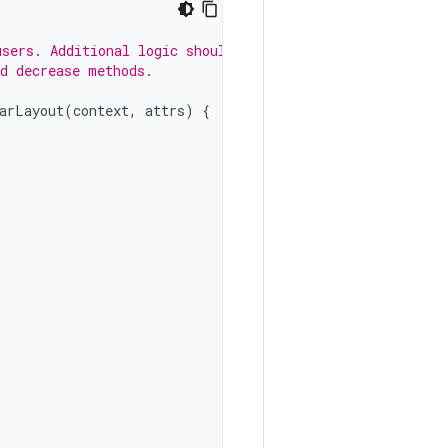
users. Additional logic should
nd decrease methods.
arLayout
(
context
,
attrs
)
{