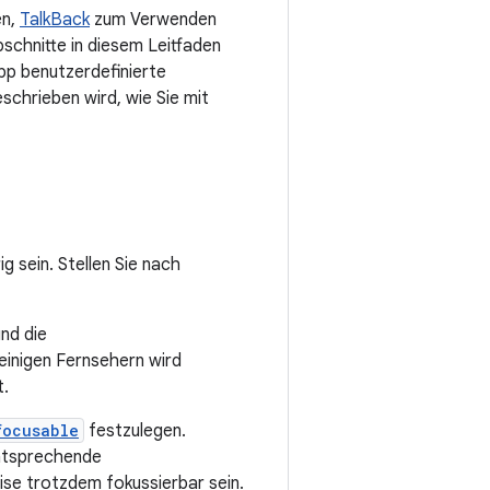
en,
TalkBack
zum Verwenden
bschnitte in diesem Leitfaden
pp benutzerdefinierte
eschrieben wird, wie Sie mit
 sein. Stellen Sie nach
nd die
 einigen Fernsehern wird
t.
focusable
festzulegen.
entsprechende
ise trotzdem fokussierbar sein.