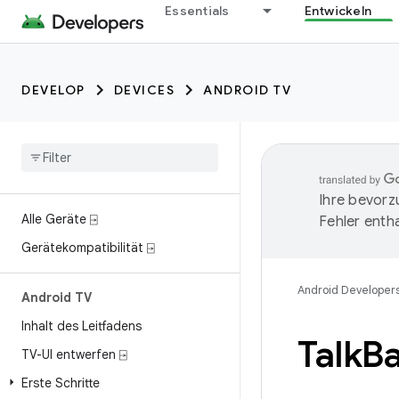
Essentials
Entwickeln
DEVELOP
DEVICES
ANDROID TV
Ihre bevorz
Alle Geräte ⍈
Fehler entha
Gerätekompatibilität ⍈
Android Developer
Android TV
Inhalt des Leitfadens
Talk
Ba
TV-UI entwerfen ⍈
Erste Schritte